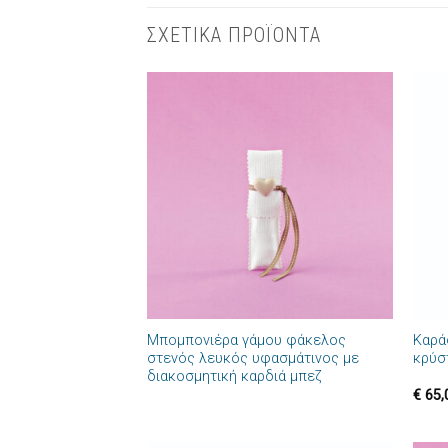
ΣΧΕΤΙΚΑ ΠΡΟΪΟΝΤΑ
Πρόσθήκη
στην λίστα
επιθυμιών
+
+
Μπομπονιέρα γάμου φάκελος
Καρά
στενός λευκός υφασμάτινος με
κρύσ
διακοσμητική καρδιά μπεζ
€
65,