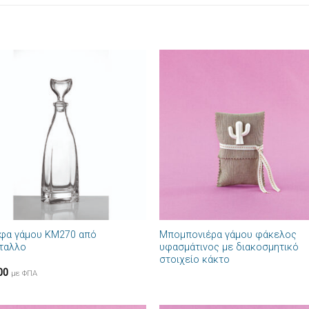
Πρόσθήκη
Πρόσθ
στην λίστα
στην λί
επιθυμιών
επιθυμ
+
φα γάμου ΚΜ270 από
Μπομπονιέρα γάμου φάκελος
ταλλο
υφασμάτινος με διακοσμητικό
στοιχείο κάκτο
00
με ΦΠΑ