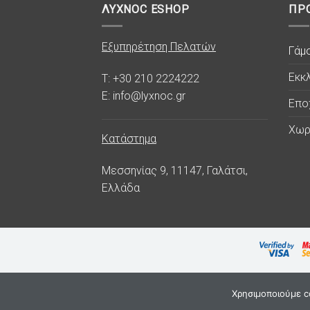
ΛΥΧΝΟC ESHOP
ΠΡ
Εξυπηρέτηση Πελατών
Γάμ
Εκκλ
T: +30 210 2224222
E: info@lyxnoc.gr
Επο
Χωρ
Κατάστημα
Μεσσηνίας 9, 11147, Γαλάτσι,
Ελλάδα
Χρησιμοποιούμε co