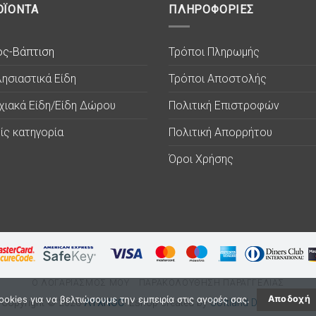
ΟΪΟΝΤΑ
ΠΛΗΡΟΦΟΡΙΕΣ
ος-Βάπτιση
Τρόποι Πληρωμής
ησιαστικά Είδη
Τρόποι Αποστολής
χιακά Είδη/Είδη Δώρου
Πολιτική Επιστροφών
ίς κατηγορία
Πολιτική Απορρήτου
Όροι Χρήσης
Ο ΛΟΓΑΡΙΑΣΜΟΣ ΜΟΥ
ΠΑΡΑΚΟΛΟΥΘΗΣΗ ΠΑΡΑΓΓΕΛΙΑΣ
okies για να βελτιώσουμε την εμπειρία στις αγορές σας.
Αποδοχή
Copyright © 2026
ΛΥΧΝΟC
. Eshop created by
Softland Digital Agency.