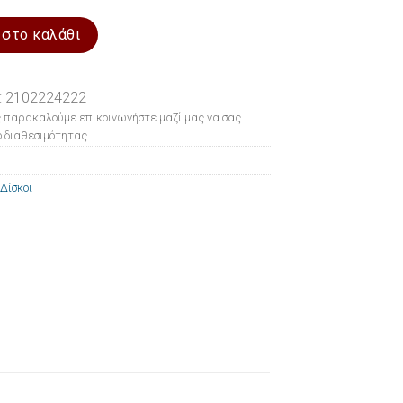
είδωτο μέταλλο 18/28 ποσότητα
 στο καλάθι
: 2102224222
 παρακαλούμε επικοινωνήστε μαζί μας να σας
 διαθεσιμότητας.
Δίσκοι