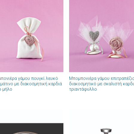
Πρόσθήκη
Πρόσθ
στην λίστα
στην λί
επιθυμιών
επιθυμ
+
πονιέρα γάμου πουγκί λευκό
Μπομπονιέρα γάμου επιτραπέζι
μάτινο με διακοσμητική καρδιά
διακοσμητικό με σκαλιστή καρδι
ο μήλο
τριαντάφυλλο
Πρόσθήκη
Πρόσθ
στην λίστα
στην λί