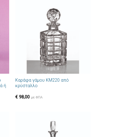
ήκη
Πρόσθήκη
στα
στην λίστα
ιών
επιθυμιών
+
ο
Καράφα γάμου ΚΜ220 από
ά ή
κρύσταλλο
€
98,00
με ΦΠΑ
ήκη
Πρόσθήκη
στα
στην λίστα