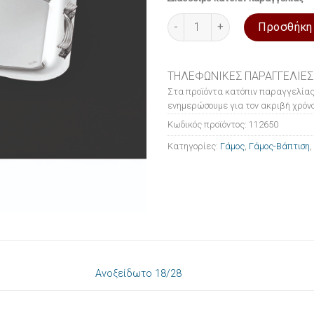
Δίσκος γάμου ΚΔ500 από ανοξ
Προσθήκη
ΤΗΛΕΦΩΝΙΚΕΣ ΠΑΡΑΓΓΕΛΙΕΣ
Στα προϊόντα κατόπιν παραγγελίας
ενημερώσουμε για τον ακριβή χρόνο
Κωδικός προϊόντος:
112650
Κατηγορίες:
Γάμος
,
Γάμος-Βάπτιση
,
Ανοξείδωτο 18/28