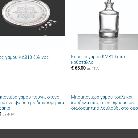
επιθυμιών
επιθυμ
+
Καράφα γάμου ΚΜ310 από
ος γάμου ΚΔ810 ξύλινος
κρύσταλλο
€
65,00
με ΦΠΑ
+
πονιέρα γάμου πουγκί στενό
Μπομπονιέρα γάμου τούλι και
Πρόσθήκη
Πρόσθ
μάτινο ιβουάρ με διακοσμητικά
κορδέλα από καφέ ύφασμα με
στην λίστα
στην λί
ράκια
διακοσμητικό λουλούδι στο δέσ
επιθυμιών
επιθυμ
0
με ΦΠΑ