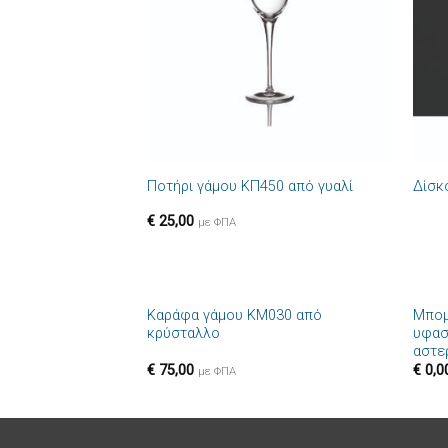
επιθυμιών
+
+
Ποτήρι γάμου ΚΠ450 από γυαλί
Δίσκ
€
25,00
με ΦΠΑ
+
+
Καράφα γάμου ΚΜ030 από
Μπομ
Πρόσθήκη
κρύσταλλο
υφασ
στην λίστα
αστε
επιθυμιών
€
75,00
€
0,0
με ΦΠΑ