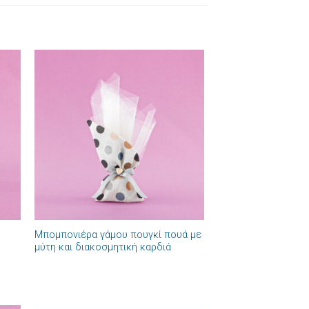
ήκη
Πρόσθήκη
στα
στην λίστα
ιών
επιθυμιών
+
Μπομπονιέρα γάμου πουγκί πουά με
μύτη και διακοσμητική καρδιά