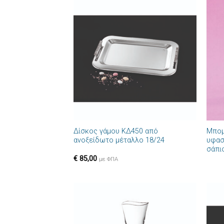
Πρόσθήκη
στην λίστα
επιθυμιών
+
+
Δίσκος γάμου ΚΔ450 από
Μπομ
ανοξείδωτο μέταλλο 18/24
υφασ
σάπι
€
85,00
με ΦΠΑ
Πρόσθήκη
στην λίστα