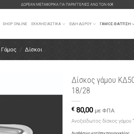
ΔΩΡΕΑΝ ΜΕΤΑΦΟΡΙΚΑ ΓΙΑ ΠΑΡΑΓΓΕΛΙΕΣ ΑΝΩ ΤΩΝ 60€
SHOP ONLINE
ΕΚΚΛΗΣΙΑΣΤΙΚΑ
ΕΙΔΗ ΔΩΡΟΥ
ΓΑΜΟΣ-ΒΑΠΤΙΣΗ
Γάμος
/
Δίσκοι
Δίσκος γάμου ΚΔ5
18/28
Πρόσθήκη
στην
λίστα
€
80,00
επιθυμιών
με ΦΠΑ
Ανοξείδωτος δίσκος γάμου 
Διαθέσιμο κατόπιν παραγγελίας