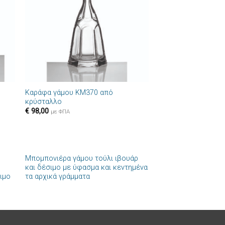
ιών
επιθυμιών
+
Καράφα γάμου ΚΜ370 από
κρύσταλλο
€
98,00
με ΦΠΑ
+
Μπομπονιέρα γάμου τούλι ιβουάρ
ήκη
Πρόσθήκη
και δέσιμο με ύφασμα και κεντημένα
στα
στην λίστα
ιμο
τα αρχικά γράμματα
ιών
επιθυμιών