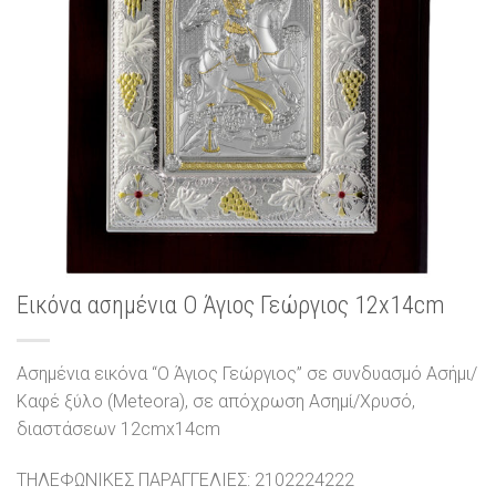
Εικόνα ασημένια Ο Άγιος Γεώργιος 12x14cm
Ασημένια εικόνα “Ο Άγιος Γεώργιος” σε συνδυασμό Ασήμι/
Καφέ ξύλο (Meteora), σε απόχρωση Ασημί/Χρυσό,
διαστάσεων 12cmx14cm
ΤΗΛΕΦΩΝΙΚΕΣ ΠΑΡΑΓΓΕΛΙΕΣ: 2102224222