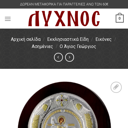
Skip
ΔΩΡΕΑΝ ΜΕΤΑΦΟΡΙΚΑ ΓΙΑ ΠΑΡΑΓΓΕΛΙΕΣ ΑΝΩ ΤΩΝ 60€
to
content
0
Αρχική σελίδα
/
Εκκλησιαστικά Είδη
/
Εικόνες
/
Ασημένιες
/
Ο Άγιος Γεώργιος
Πρόσθήκη
στην
λίστα
επιθυμιών