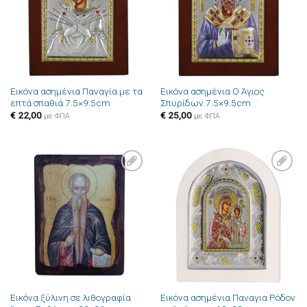
Εικόνα ασημένια Παναγία με τα
Εικόνα ασημένια Ο Άγιος
επτά σπαθιά 7.5×9.5cm
Σπυρίδων 7.5×9.5cm
€
22,00
€
25,00
με ΦΠΑ
με ΦΠΑ
Πρόσθήκη
Πρόσθήκη
στην λίστα
στην λίστα
επιθυμιών
επιθυμιών
Εικόνα ξύλινη σε λιθογραφία
Εικόνα ασημένια Παναγια Ρόδον