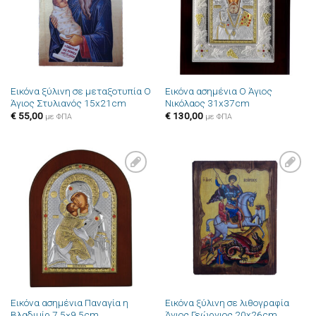
Εικόνα ξύλινη σε μεταξοτυπία Ο
Εικόνα ασημένια Ο Άγιος
Άγιος Στυλιανός 15x21cm
Νικόλαος 31x37cm
€
55,00
€
130,00
με ΦΠΑ
με ΦΠΑ
Πρόσθήκη
Πρόσθήκη
στην λίστα
στην λίστα
επιθυμιών
επιθυμιών
Εικόνα ασημένια Παναγία η
Εικόνα ξύλινη σε λιθογραφία
Βλαδιμίρ 7.5×9.5cm
Άγιος Γεώργιος 20x26cm