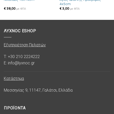
4x5cm
επιθυμιών
επιθυμιών
€
38,00
€
3,00
με ΦΠΑ
με ΦΠΑ
ΛΥΧΝΟC ESHOP
Εξυπηρέτηση Πελατών
T: +30 210 2224222
E: info@lyxnoc.gr
Κατάστημα
Μεσσηνίας 9, 11147, Γαλάτσι, Ελλάδα
ΠΡΟΪΟΝΤΑ