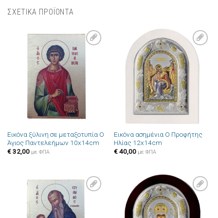
ΣΧΕΤΙΚΑ ΠΡΟΪΟΝΤΑ
Πρόσθήκη
Πρόσθήκη
στην λίστα
στην λίστα
επιθυμιών
επιθυμιών
Εικόνα ξύλινη σε μεταξοτυπία Ο
Εικόνα ασημένια Ο Προφήτης
Άγιος Παντελεήμων 10x14cm
Ηλίας 12x14cm
€
32,00
€
40,00
με ΦΠΑ
με ΦΠΑ
Πρόσθήκη
Πρόσθήκη
στην λίστα
στην λίστα
επιθυμιών
επιθυμιών