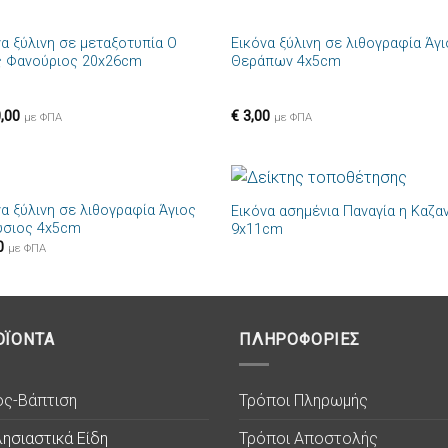
+
να ξύλινη σε μεταξοτυπία Ο
Εικόνα ξύλινη σε λιθογραφία Άγ
Πρόσθήκη
Πρόσθ
ς Φανούριος 20x26cm
Θεράπων 4x5cm
στην λίστα
στην λί
επιθυμιών
επιθυμ
,00
€
3,00
με ΦΠΑ
με ΦΠΑ
+
να ξύλινη σε λιθογραφία Άγιος
Εικόνα ασημένια Παναγία η Καζα
Πρόσθήκη
Πρόσθ
ύσιος 4x5cm
9x11cm
στην λίστα
στην λί
0
επιθυμιών
επιθυμ
με ΦΠΑ
ΟΪΟΝΤΑ
ΠΛΗΡΟΦΟΡΙΕΣ
ος-Βάπτιση
Τρόποι Πληρωμής
ησιαστικά Είδη
Τρόποι Αποστολής