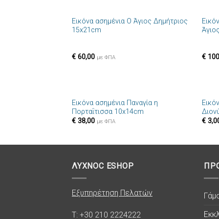
+
+
Εικόνα ασημένια Ο Άγιος Δημήτριος
Εικό
Πρόσθήκη
15x21cm
Άγιο
στην λίστα
επιθυμιών
€
60,00
€
100
με ΦΠΑ
+
+
Εικόνα ασημένια Παναγία η
Εικό
Πρόσθήκη
Πορταΐτισσα 10x14cm
Διον
στην λίστα
€
38,00
€
3,0
επιθυμιών
με ΦΠΑ
ΛΥΧΝΟC ESHOP
ΠΡ
Εξυπηρέτηση Πελατών
Γάμ
Εκκλ
T: +30 210 2224222