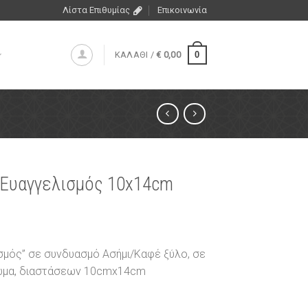
Λίστα Επιθυμίας
Επικοινωνία
0
ΚΑΛΑΘΙ /
€
0,00
 Ευαγγελισμός 10x14cm
ισμός” σε συνδυασμό Ασήμι/Καφέ ξύλο, σε
ώμα, διαστάσεων 10cmx14cm