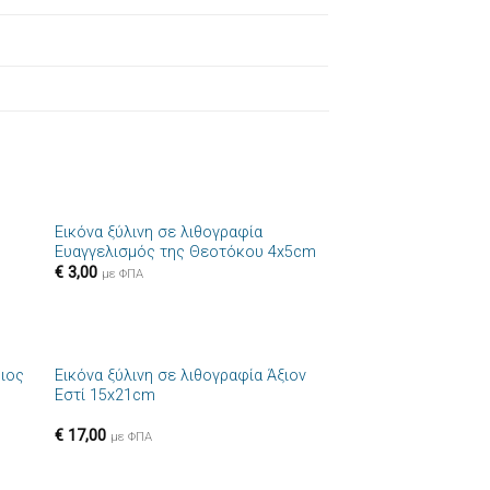
+
Εικόνα ξύλινη σε λιθογραφία
ήκη
Πρόσθήκη
Ευαγγελισμός της Θεοτόκου 4x5cm
στα
στην λίστα
€
3,00
ιών
επιθυμιών
με ΦΠΑ
+
ριος
Εικόνα ξύλινη σε λιθογραφία Άξιον
ήκη
Πρόσθήκη
Εστί 15x21cm
στα
στην λίστα
ιών
επιθυμιών
€
17,00
με ΦΠΑ