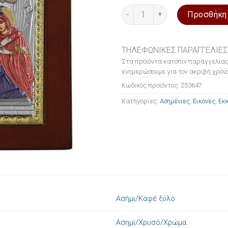
Εικόνα ασημένια Ο Ευαγγελισ
Προσθήκη
ΤΗΛΕΦΩΝΙΚΕΣ ΠΑΡΑΓΓΕΛΙΕΣ
Στα προϊόντα κατόπιν παραγγελίας
ενημερώσουμε για τον ακριβή χρόνο
Κωδικός προϊόντος:
253647
Κατηγορίες:
Ασημένιες
,
Εικόνες
,
Εκκ
Ασήμι/Καφέ ξύλο
Ασημί/Χρυσό/Χρώμα