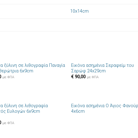
10x14cm
+
να ξύλινη σε λιθογραφία Παναγία
Εικόνα ασημένια Σεραφείμ του
Πρόσθήκη
Πρόσθ
θερώτρια 6x9cm
Σαρώφ 24x29cm
στην λίστα
στην λί
0
€
90,00
επιθυμιών
επιθυμ
με ΦΠΑ
με ΦΠΑ
+
να ξύλινη σε λιθογραφία
Εικόνα ασημένια Ο Άγιος Φανού
Πρόσθήκη
Πρόσθ
τός Ευλογών 6x9cm
4x6cm
στην λίστα
στην λί
επιθυμιών
επιθυμ
0
με ΦΠΑ