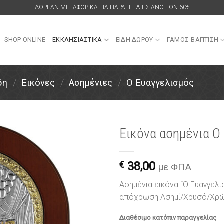
ΔΩΡΕΑΝ ΜΕΤΑΦΟΡΙΚΑ ΓΙΑ ΠΑΡΑΓΓΕΛΙΕΣ ΑΝΩ ΤΩΝ 60€
SHOP ONLINE
ΕΚΚΛΗΣΙΑΣΤΙΚΑ
ΕΙΔΗ ΔΩΡΟΥ
ΓΑΜΟΣ-ΒΑΠΤΙΣΗ
δη
/
Εικόνες
/
Ασημένιες
/
Ο Ευαγγελισμός
Εικόνα ασημένια Ο
Πρόσθήκη
στην
€
38,00
με ΦΠΑ
λίστα
επιθυμιών
Ασημένια εικόνα “Ο Ευαγγελ
απόχρωση Ασημί/Χρυσό/Χρ
Διαθέσιμο κατόπιν παραγγελίας