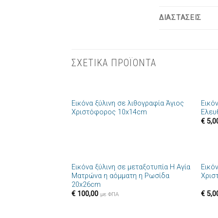
ΔΙΑΣΤΑΣΕΙΣ
ΣΧΕΤΙΚΑ ΠΡΟΪΟΝΤΑ
+
+
Εικόνα ξύλινη σε λιθογραφία Άγιος
Εικό
Πρόσθήκη
Χριστόφορος 10x14cm
Ελευ
στην λίστα
€
5,0
επιθυμιών
+
+
Εικόνα ξύλινη σε μεταξοτυπία Η Αγία
Εικό
Πρόσθήκη
Ματρώνα η αόμματη η Ρωσίδα
Χρισ
στην λίστα
20x26cm
επιθυμιών
€
100,00
€
5,0
με ΦΠΑ