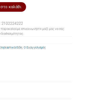
μός 10x14cm ποσότητα
 στο καλάθι
: 2102224222
 παρακαλούμε επικοινωνήστε μαζί μας να σας
 διαθεσιμότητας.
λησιαστικά Είδη
,
Ο Ευαγγελισμός