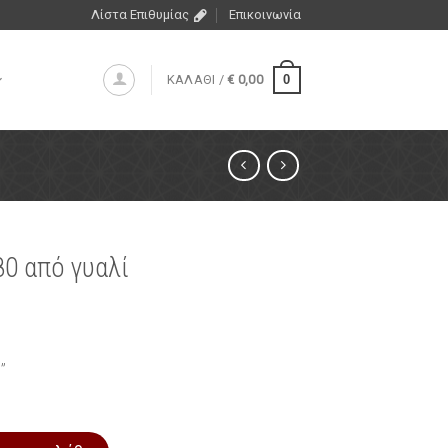
Λίστα Επιθυμίας
Επικοινωνία
0
ΚΑΛΑΘΙ /
€
0,00
0 από γυαλί
”
 ποσότητα