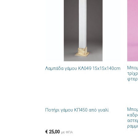
Πρόσθήκη
στην λίστα
επιθυμιών
+
+
Μπομ
Λαμπάδα γάμου ΚΛ049 15x15x140cm
τρίχ
φτερ
+
+
Μπομ
Ποτήρι γάμου ΚΠ450 από γυαλί
Πρόσθήκη
καδρ
στην λίστα
αστε
επιθυμιών
ραμμ
€
25,00
με ΦΠΑ