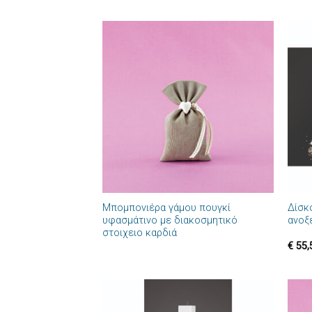
Πρόσθήκη
στην λίστα
επιθυμιών
+
+
Μπομπονιέρα γάμου πουγκί
Δίσκ
υφασμάτινο με διακοσμητικό
ανοξ
στοιχειο καρδιά
€
55,