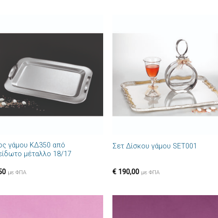
Πρόσθήκη
Πρόσθ
στην λίστα
στην λί
επιθυμιών
επιθυμ
+
ος γάμου ΚΔ350 από
Σετ Δίσκου γάμου SET001
είδωτο μέταλλο 18/17
50
€
190,00
με ΦΠΑ
με ΦΠΑ