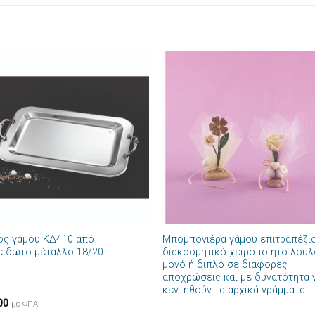
Πρόσθήκη
Πρόσθ
στην λίστα
στην λί
επιθυμιών
επιθυμ
+
ος γάμου ΚΔ410 από
Μπομπονιέρα γάμου επιτραπέζι
είδωτο μέταλλο 18/20
διακοσμητικό χειροποίητο λουλ
μονό ή διπλό σε διαφορες
αποχρώσεις και με δυνατότητα 
κεντηθούν τα αρχικά γράμματα
00
με ΦΠΑ