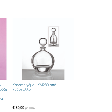
ήκη
Πρόσθήκη
στα
στην λίστα
ιών
επιθυμιών
+
ο
Καράφα γάμου ΚΜ280 από
ούδι
κρύσταλλο
να
€
80,00
με ΦΠΑ