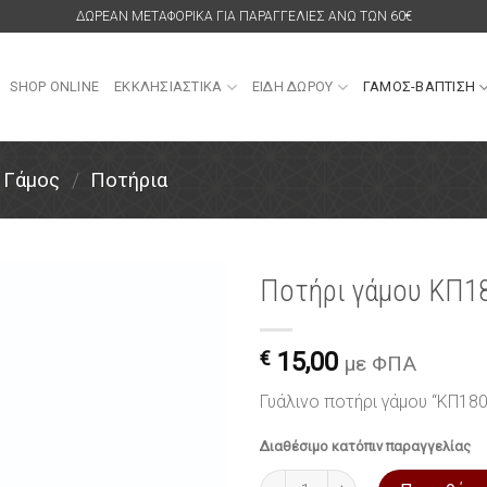
ΔΩΡΕΑΝ ΜΕΤΑΦΟΡΙΚΑ ΓΙΑ ΠΑΡΑΓΓΕΛΙΕΣ ΑΝΩ ΤΩΝ 60€
SHOP ONLINE
ΕΚΚΛΗΣΙΑΣΤΙΚΑ
ΕΙΔΗ ΔΩΡΟΥ
ΓΑΜΟΣ-ΒΑΠΤΙΣΗ
Γάμος
/
Ποτήρια
Ποτήρι γάμου ΚΠ18
Πρόσθήκη
στην
€
15,00
με ΦΠΑ
λίστα
επιθυμιών
Γυάλινο ποτήρι γάμου “ΚΠ180
Διαθέσιμο κατόπιν παραγγελίας
Ποτήρι γάμου ΚΠ180 από γυαλί