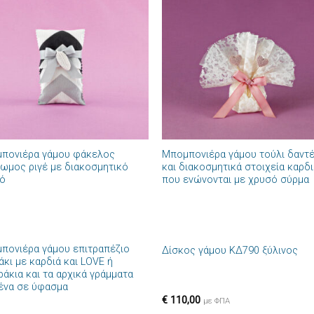
Πρόσθήκη
Πρόσθ
στην λίστα
στην λί
επιθυμιών
επιθυμ
+
πονιέρα γάμου φάκελος
Μπομπονιέρα γάμου τούλι δαντ
ρωμος ριγέ με διακοσμητικό
και διακοσμητικά στοιχεία καρδ
ό
που ενώνονται με χρυσό σύρμα
+
πονιέρα γάμου επιτραπέζιο
Δίσκος γάμου ΚΔ790 ξύλινος
Πρόσθήκη
Πρόσθ
άκι με καρδιά και LOVE ή
στην λίστα
στην λί
ράκια και τα αρχικά γράμματα
επιθυμιών
επιθυμ
ένα σε ύφασμα
€
110,00
με ΦΠΑ