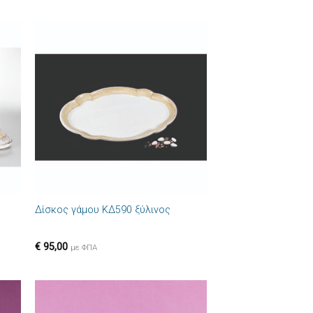
ήκη
Πρόσθήκη
στα
στην λίστα
ιών
επιθυμιών
+
Δίσκος γάμου ΚΔ590 ξύλινος
€
95,00
με ΦΠΑ