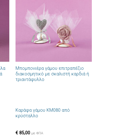
ήκη
Πρόσθήκη
στα
στην λίστα
ιών
επιθυμιών
+
έλα
Μπομπονιέρα γάμου επιτραπέζιο
ιά
διακοσμητικό με σκαλιστή καρδιά ή
τριαντάφυλλο
+
Καράφα γάμου ΚΜ080 από
ήκη
Πρόσθήκη
κρύσταλλο
στα
στην λίστα
ιών
επιθυμιών
€
85,00
με ΦΠΑ