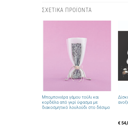
ΣΧΕΤΙΚΑ ΠΡΟΪΟΝΤΑ
Πρόσθήκη
στην λίστα
επιθυμιών
+
+
Μπομπονιέρα γάμου τούλι και
Δίσκ
κορδέλα από γκρί ύφασμα με
ανοξ
διακοσμητικό λουλούδι στο δέσιμο
€
54,