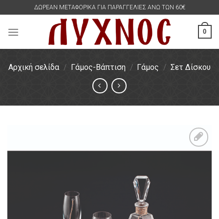
Skip
ΔΩΡΕΑΝ ΜΕΤΑΦΟΡΙΚΑ ΓΙΑ ΠΑΡΑΓΓΕΛΙΕΣ ΑΝΩ ΤΩΝ 60€
to
content
0
Αρχική σελίδα
/
Γάμος-Βάπτιση
/
Γάμος
/
Σετ Δίσκου
Πρόσθήκη
στην
λίστα
επιθυμιών