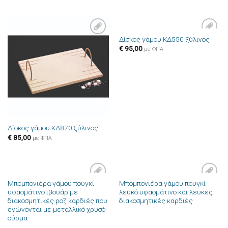
Δίσκος γάμου ΚΔ550 ξύλινος
Πρόσθήκη
Πρόσθήκη
€
95,00
στην λίστα
στην λίστα
με ΦΠΑ
επιθυμιών
επιθυμιών
Δίσκος γάμου ΚΔ870 ξύλινος
€
85,00
με ΦΠΑ
Μπομπονιέρα γάμου πουγκί
Μπομπονιέρα γάμου πουγκί
Πρόσθήκη
Πρόσθήκη
υφασμάτινο ιβουάρ με
λευκό υφασμάτινο και λευκές
στην λίστα
στην λίστα
διακοσμητικές ροζ καρδιές που
διακοσμητικές καρδιές
επιθυμιών
επιθυμιών
ενώνονται με μεταλλικό χρυσό
σύρμα