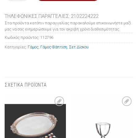
ΤΗΛΕΦΩΝΙΚΕΣ ΠΑΡΑΓΓΕΛΙΕΣ: 2102224222
Στα προϊόντα κατόπιν παραγγελίας παρακαλούμε επικοινωνήστε μαζί
μας να σας ενημερώσουμε για τον ακριβή χρόνο διαθεσιμότητας.
Κωδικός προϊόντος:
112796
Κατηγορίες:
Γάμος
,
Γάμος-Βάπτιση
,
Σετ Δίσκου
ΣΧΕΤΙΚΑ ΠΡΟΪΟΝΤΑ
Πρόσθήκη
Πρόσθήκη
στην λίστα
στην λίστα
επιθυμιών
επιθυμιών