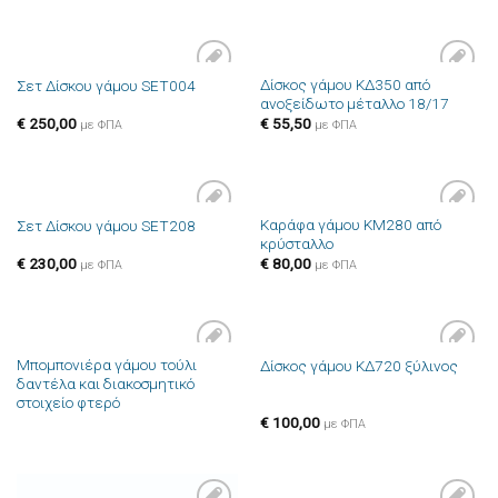
Δίσκος γάμου ΚΔ350 από
Σετ Δίσκου γάμου SET004
Πρόσθήκη
Πρόσθήκη
ανοξείδωτο μέταλλο 18/17
στην λίστα
στην λίστα
επιθυμιών
επιθυμιών
€
250,00
€
55,50
με ΦΠΑ
με ΦΠΑ
Καράφα γάμου ΚΜ280 από
Σετ Δίσκου γάμου SET208
Πρόσθήκη
Πρόσθήκη
κρύσταλλο
στην λίστα
στην λίστα
επιθυμιών
επιθυμιών
€
230,00
€
80,00
με ΦΠΑ
με ΦΠΑ
Μπομπονιέρα γάμου τούλι
Δίσκος γάμου ΚΔ720 ξύλινος
Πρόσθήκη
Πρόσθήκη
δαντέλα και διακοσμητικό
στην λίστα
στην λίστα
στοιχείο φτερό
επιθυμιών
επιθυμιών
€
100,00
με ΦΠΑ