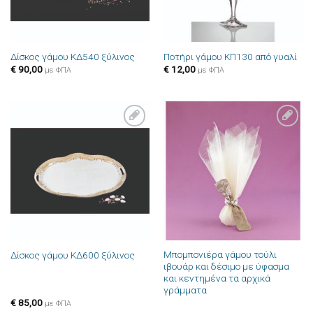
Δίσκος γάμου ΚΔ540 ξύλινος
Ποτήρι γάμου ΚΠ130 από γυαλί
€
90,00
€
12,00
με ΦΠΑ
με ΦΠΑ
Πρόσθήκη
Πρόσθήκη
στην λίστα
στην λίστα
επιθυμιών
επιθυμιών
Μπομπονιέρα γάμου τούλι
Δίσκος γάμου ΚΔ600 ξύλινος
ιβουάρ και δέσιμο με ύφασμα
και κεντημένα τα αρχικά
γράμματα
€
85,00
με ΦΠΑ