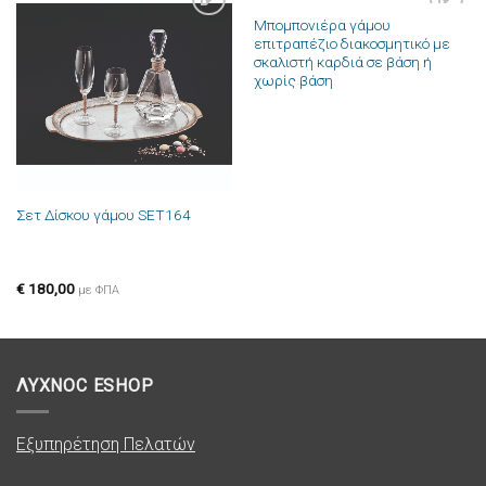
Μπομπονιέρα γάμου
Πρόσθήκη
Πρόσθήκη
επιτραπέζιο διακοσμητικό με
στην λίστα
στην λίστα
σκαλιστή καρδιά σε βάση ή
επιθυμιών
επιθυμιών
χωρίς βάση
Σετ Δίσκου γάμου SET164
€
180,00
με ΦΠΑ
ΛΥΧΝΟC ESHOP
Εξυπηρέτηση Πελατών