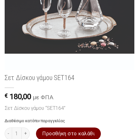
Σετ Δίσκου γάμου SET164
€
180,00
με ΦΠΑ
Σετ Δίσκου γάμου “SET164”
Διαθέσιμο κατόπιν παραγγελίας
Σετ Δίσκου γάμου SET164 ποσότητα
Προσθήκη στο καλάθι