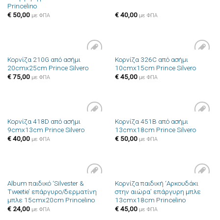
Princelino
επιθυμιών
επιθυμιών
€
50,00
€
40,00
με ΦΠΑ
με ΦΠΑ
Κορνίζα 210G από ασήμι
Κορνίζα 326C από ασήμι
Πρόσθήκη
Πρόσθήκη
20cmx25cm Prince Silvero
10cmx15cm Prince Silvero
στην λίστα
στην λίστα
επιθυμιών
επιθυμιών
€
75,00
€
45,00
με ΦΠΑ
με ΦΠΑ
Κορνίζα 418D από ασήμι
Κορνίζα 451B από ασήμι
Πρόσθήκη
Πρόσθήκη
9cmx13cm Prince Silvero
13cmx18cm Prince Silvero
στην λίστα
στην λίστα
επιθυμιών
επιθυμιών
€
40,00
€
50,00
με ΦΠΑ
με ΦΠΑ
Album παιδικό ‘Silvester &
Κορνίζα παιδική ‘Αρκουδάκι
Πρόσθήκη
Πρόσθήκη
Tweetie’ επάργυρο/δερματίνη
στην αιώρα’ επάργυρη μπλε
στην λίστα
στην λίστα
μπλε 15cmx20cm Princelino
13cmx18cm Princelino
επιθυμιών
επιθυμιών
€
24,00
€
45,00
με ΦΠΑ
με ΦΠΑ