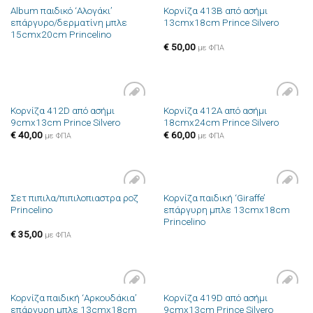
Album παιδικό ‘Αλογάκι’
Κορνίζα 413B από ασήμι
Πρόσθήκη
Πρόσθήκη
επάργυρο/δερματίνη μπλε
13cmx18cm Prince Silvero
στην λίστα
στην λίστα
15cmx20cm Princelino
επιθυμιών
επιθυμιών
€
50,00
με ΦΠΑ
Κορνίζα 412D από ασήμι
Κορνίζα 412A από ασήμι
Πρόσθήκη
Πρόσθήκη
9cmx13cm Prince Silvero
18cmx24cm Prince Silvero
στην λίστα
στην λίστα
επιθυμιών
επιθυμιών
€
40,00
€
60,00
με ΦΠΑ
με ΦΠΑ
Σετ πιπιλα/πιπιλοπιαστρα ροζ
Κορνίζα παιδική ‘Giraffe’
Πρόσθήκη
Πρόσθήκη
Princelino
επάργυρη μπλε 13cmx18cm
στην λίστα
στην λίστα
Princelino
επιθυμιών
επιθυμιών
€
35,00
με ΦΠΑ
Κορνίζα παιδική ‘Αρκουδάκια’
Κορνίζα 419D από ασήμι
Πρόσθήκη
Πρόσθήκη
επάργυρη μπλε 13cmx18cm
9cmx13cm Prince Silvero
στην λίστα
στην λίστα