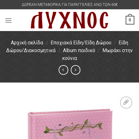
Skip
ΔΩΡΕΑΝ ΜΕΤΑΦΟΡΙΚΑ ΓΙΑ ΠΑΡΑΓΓΕΛΙΕΣ ΑΝΩ ΤΩΝ 60€
to
content
0
Αρχική σελίδα
/
Εποχιακά Είδη/Είδη Δώρου
/
Είδη
Δώρου/Διακοσμητικά
/
Album παιδικό
/
Μωράκι στην
κούνια
Πρόσθήκη
στην
λίστα
επιθυμιών