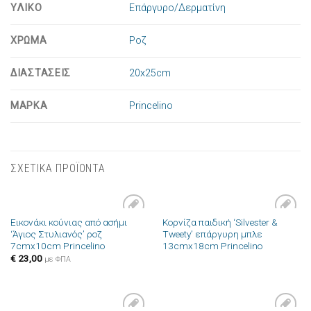
ΥΛΙΚΟ
Επάργυρο/Δερματίνη
ΧΡΩΜΑ
Ροζ
ΔΙΑΣΤΑΣΕΙΣ
20x25cm
ΜΑΡΚΑ
Princelino
ΣΧΕΤΙΚΑ ΠΡΟΪΟΝΤΑ
Εικονάκι κούνιας από ασήμι
Κορνίζα παιδική ‘Silvester &
Πρόσθήκη
Πρόσθήκη
‘Άγιος Στυλιανός’ ροζ
Tweety’ επάργυρη μπλε
στην λίστα
στην λίστα
7cmx10cm Princelino
13cmx18cm Princelino
επιθυμιών
επιθυμιών
€
23,00
με ΦΠΑ