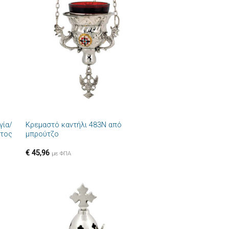
ήκη
Πρόσθήκη
στα
στην λίστα
ιών
επιθυμιών
+
γία/
Κρεμαστό καντήλι 483N από
ατος
μπρούτζο
€
45,96
με ΦΠΑ
ήκη
Πρόσθήκη
στα
στην λίστα
ιών
επιθυμιών