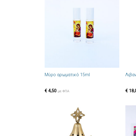
Πρόσθήκη
στην λίστα
επιθυμιών
+
+
Μύρο αρωματικό 15ml
Λιβα
€
4,50
€
18,
με ΦΠΑ
Πρόσθήκη
στην λίστα
επιθυμιών