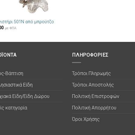
νιστήρι 501N από μπρούτζο
00
με ΦΠΑ
ΟΪΟΝΤΑ
ΠΛΗΡΟΦΟΡΙΕΣ
ος-Βάπτιση
Τρόποι Πληρωμής
ησιαστικά Είδη
Τρόποι Αποστολής
χιακά Είδη/Είδη Δώρου
Πολιτική Επιστροφών
ίς κατηγορία
Πολιτική Απορρήτου
Όροι Χρήσης