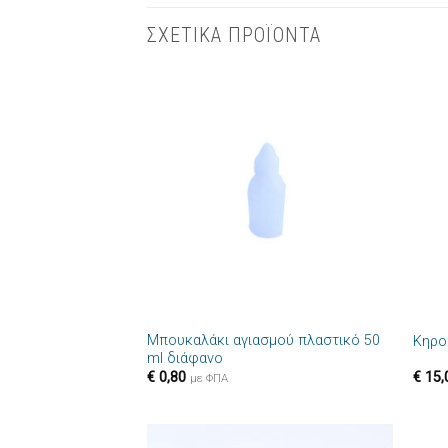
ΣΧΕΤΙΚΑ ΠΡΟΪΟΝΤΑ
Πρόσθήκη
στην λίστα
επιθυμιών
+
+
Μπουκαλάκι αγιασμού πλαστικό 50
Κηρο
ml διάφανο
€
0,80
€
15,
με ΦΠΑ