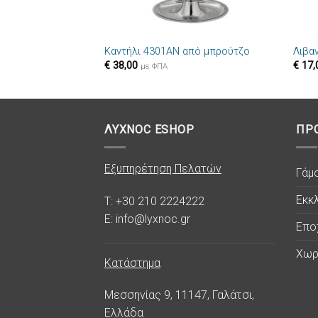
+
+
Καντήλι 4301AN από μπρούτζο
Λιβα
€
38,00
€
17,
με ΦΠΑ
ΛΥΧΝΟC ESHOP
ΠΡ
Εξυπηρέτηση Πελατών
Γάμ
Εκκλ
T: +30 210 2224222
E: info@lyxnoc.gr
Επο
Χωρ
Κατάστημα
Μεσσηνίας 9, 11147, Γαλάτσι,
Ελλάδα