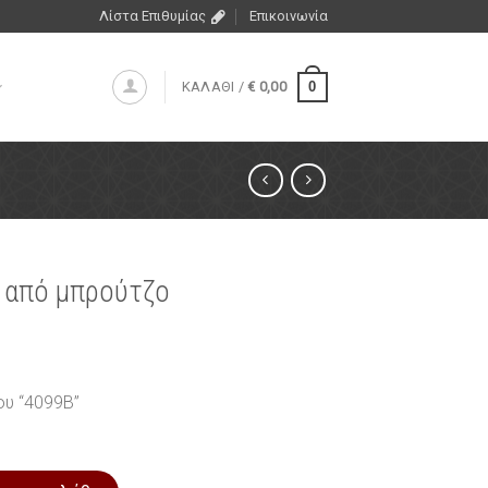
Λίστα Επιθυμίας
Επικοινωνία
0
ΚΑΛΑΘΙ /
€
0,00
 από μπρούτζο
ου “4099B”
τζο ποσότητα