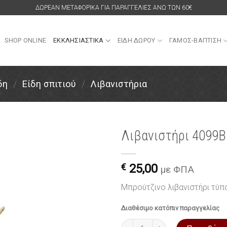
ΔΩΡΕΑΝ ΜΕΤΑΦΟΡΙΚΑ ΓΙΑ ΠΑΡΑΓΓΕΛΙΕΣ ΑΝΩ ΤΩΝ 60€
SHOP ONLINE
ΕΚΚΛΗΣΙΑΣΤΙΚΑ
ΕΙΔΗ ΔΩΡΟΥ
ΓΑΜΟΣ-ΒΑΠΤΙΣΗ
δη
/
Είδη σπιτιού
/
Λιβανιστήρια
Λιβανιστήρι 4099B
Πρόσθήκη
στην
€
25,00
με ΦΠΑ
λίστα
επιθυμιών
Μπρούτζινο λιβανιστήρι τύπ
Διαθέσιμο κατόπιν παραγγελίας
Λιβανιστήρι 4099B από μπρού