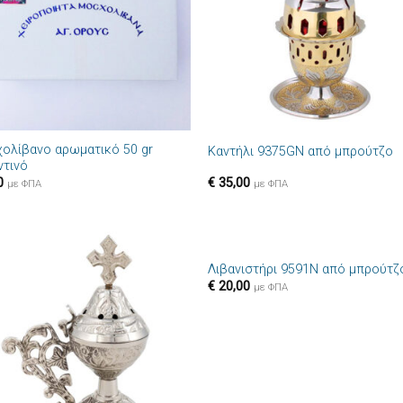
+
ολίβανο αρωματικό 50 gr
Καντήλι 9375GN από μπρούτζο
ντινό
0
€
35,00
με ΦΠΑ
με ΦΠΑ
+
Λιβανιστήρι 9591N από μπρούτζ
Πρόσθήκη
Πρόσθ
€
20,00
με ΦΠΑ
στην λίστα
στην λί
επιθυμιών
επιθυμ