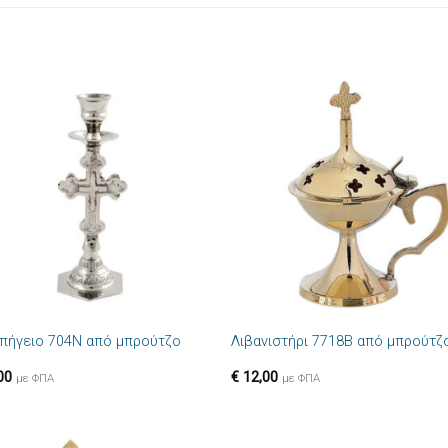
Πρόσθήκη
Πρόσθ
στην λίστα
στην λί
επιθυμιών
επιθυμ
+
πήγειο 704N από μπρούτζο
Λιβανιστήρι 7718B από μπρούτζ
00
€
12,00
με ΦΠΑ
με ΦΠΑ