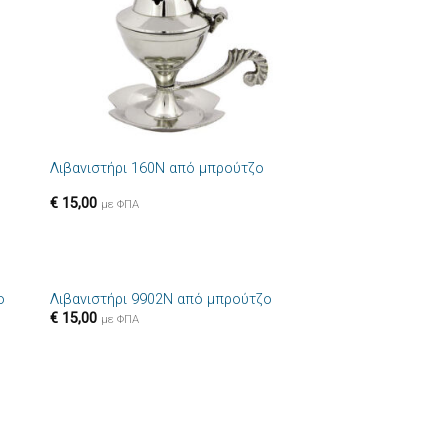
+
Λιβανιστήρι 160N από μπρούτζο
€
15,00
με ΦΠΑ
+
ο
Λιβανιστήρι 9902N από μπρούτζο
ήκη
Πρόσθήκη
€
15,00
με ΦΠΑ
στα
στην λίστα
ιών
επιθυμιών