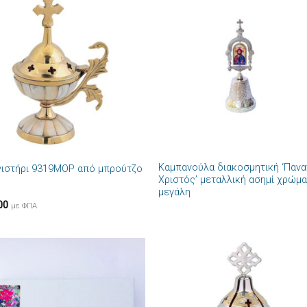
Πρόσθήκη
Πρόσθ
στην λίστα
στην λί
επιθυμιών
επιθυμ
+
Καμπανούλα διακοσμητική ‘Πανα
νιστήρι 9319MOP από μπρούτζο
Χριστός’ μεταλλική ασημί χρώμ
μεγάλη
00
με ΦΠΑ
Πρόσθήκη
Πρόσθ
στην λίστα
στην λί
επιθυμιών
επιθυμ