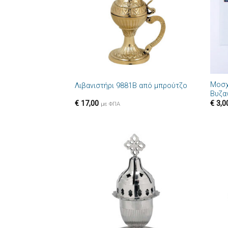
+
+
Μοσχ
Λιβανιστήρι 9881B από μπρούτζο
Βυζα
€
17,00
€
3,0
με ΦΠΑ
Πρόσθήκη
στην λίστα
επιθυμιών