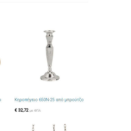
ήκη
Πρόσθήκη
στα
στην λίστα
ιών
επιθυμιών
+
ο
Κηροπήγειο 650N-25 από μπρούτζο
€
32,72
με ΦΠΑ