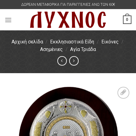
Skip
ΔΩΡΕΑΝ ΜΕΤΑΦΟΡΙΚΑ ΓΙΑ ΠΑΡΑΓΓΕΛΙΕΣ ΑΝΩ ΤΩΝ 60€
to
content
0
Αρχική σελίδα
/
Εκκλησιαστικά Είδη
/
Εικόνες
/
Ασημένιες
/
Αγία Τριάδα
Πρόσθήκη
στην
λίστα
επιθυμιών