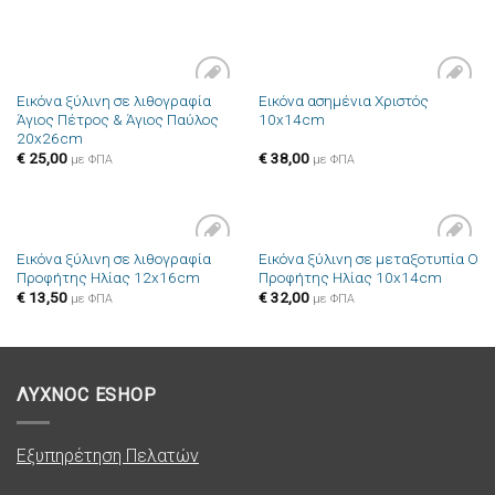
επιθυμιών
επιθυμιών
Εικόνα ξύλινη σε λιθογραφία
Εικόνα ασημένια Χριστός
Πρόσθήκη
Πρόσθήκη
Άγιος Πέτρος & Άγιος Παύλος
10x14cm
στην λίστα
στην λίστα
20x26cm
επιθυμιών
επιθυμιών
€
25,00
€
38,00
με ΦΠΑ
με ΦΠΑ
Εικόνα ξύλινη σε λιθογραφία
Εικόνα ξύλινη σε μεταξοτυπία Ο
Πρόσθήκη
Πρόσθήκη
Προφήτης Ηλίας 12x16cm
Προφήτης Ηλίας 10x14cm
στην λίστα
στην λίστα
επιθυμιών
επιθυμιών
€
13,50
€
32,00
με ΦΠΑ
με ΦΠΑ
ΛΥΧΝΟC ESHOP
Εξυπηρέτηση Πελατών