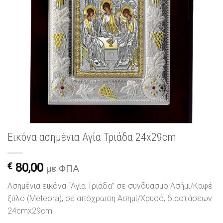
Εικόνα ασημένια Αγία Τριάδα 24x29cm
€
80,00
με ΦΠΑ
Ασημένια εικόνα “Αγία Τριάδα” σε συνδυασμό Ασήμι/Καφέ
ξύλο (Meteora), σε απόχρωση Ασημί/Χρυσό, διαστάσεων
24cmx29cm