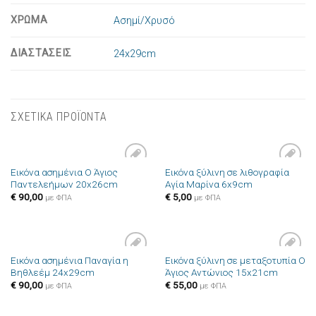
ΧΡΩΜΑ
Ασημί/Χρυσό
ΔΙΑΣΤΑΣΕΙΣ
24x29cm
ΣΧΕΤΙΚΑ ΠΡΟΪΟΝΤΑ
Εικόνα ασημένια Ο Άγιος
Εικόνα ξύλινη σε λιθογραφία
Πρόσθήκη
Πρόσθήκη
Παντελεήμων 20x26cm
Αγία Μαρίνα 6x9cm
στην λίστα
στην λίστα
επιθυμιών
επιθυμιών
€
90,00
€
5,00
με ΦΠΑ
με ΦΠΑ
Εικόνα ασημένια Παναγία η
Εικόνα ξύλινη σε μεταξοτυπία Ο
Πρόσθήκη
Πρόσθήκη
Βηθλεέμ 24x29cm
Άγιος Αντώνιος 15x21cm
στην λίστα
στην λίστα
επιθυμιών
επιθυμιών
€
90,00
€
55,00
με ΦΠΑ
με ΦΠΑ