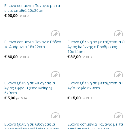
Εικόνα ασημένια Παναγία με τα
επτά σπαθιά 20x26cm
€
90,00
με ΦΠΑ
Εικόνα ασημένια Παναγια Ρόδον
Εικόνα ξύλινη σε μεταξοτυπία Ο
Πρόσθήκη
Πρόσθήκη
το Αμάραντο 18x22cm
Άγιος Ιωάννης ο Πρόδρομος
στην λίστα
στην λίστα
10x14cm
επιθυμιών
επιθυμιών
€
60,00
€
32,00
με ΦΠΑ
με ΦΠΑ
Εικόνα ξύλινη σε λιθογραφία
Εικόνα ξύλινη σε μεταξοτυπία Η
Πρόσθήκη
Πρόσθήκη
Άγιος Εφραίμ (Νέα Μάκρη)
Αγία Σοφία 6x9cm
στην λίστα
στην λίστα
6x9cm
επιθυμιών
επιθυμιών
€
5,00
€
15,00
με ΦΠΑ
με ΦΠΑ
Εικόνα ξύλινη σε λιθογραφία
Εικόνα ασημένια Παναγία με τα
Πρόσθήκη
Πρόσθήκη
Άγιος Ιούδας Θαδδαίος 4x5cm
επτά σπαθιά 7.5×9.5cm