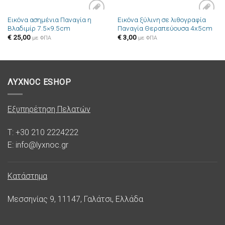
Εικόνα ασημένια Παναγία η
Εικόνα ξύλινη σε λιθογραφία
Πρόσθήκη
Πρόσθήκη
Βλαδιμίρ 7.5×9.5cm
Παναγία Θεραπεύουσα 4x5cm
στην λίστα
στην λίστα
επιθυμιών
επιθυμιών
€
25,00
€
3,00
με ΦΠΑ
με ΦΠΑ
ΛΥΧΝΟC ESHOP
Εξυπηρέτηση Πελατών
T: +30 210 2224222
E: info@lyxnoc.gr
Κατάστημα
Μεσσηνίας 9, 11147, Γαλάτσι, Ελλάδα