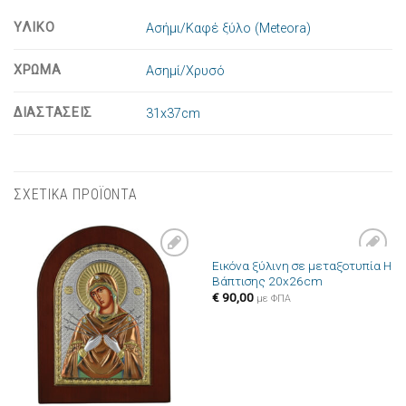
ΥΛΙΚΟ
Ασήμι/Καφέ ξύλο (Meteora)
ΧΡΩΜΑ
Ασημί/Χρυσό
ΔΙΑΣΤΑΣΕΙΣ
31x37cm
ΣΧΕΤΙΚΑ ΠΡΟΪΟΝΤΑ
Εικόνα ξύλινη σε μεταξοτυπία Η
Πρόσθήκη
Πρόσθήκη
Βάπτισης 20x26cm
στην λίστα
στην λίστα
επιθυμιών
επιθυμιών
€
90,00
με ΦΠΑ