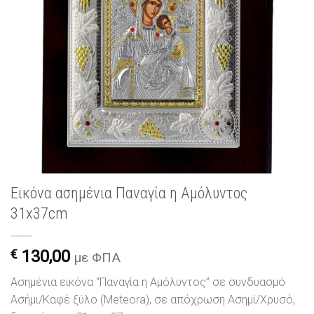
Εικόνα ασημένια Παναγία η Αμόλυντος
31x37cm
€
130,00
με ΦΠΑ
Ασημένια εικόνα “Παναγία η Αμόλυντος” σε συνδυασμό
Ασήμι/Καφέ ξύλο (Meteora), σε απόχρωση Ασημί/Χρυσό,