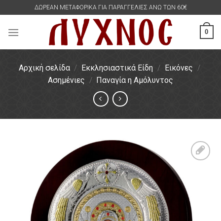
Skip
ΔΩΡΕΑΝ ΜΕΤΑΦΟΡΙΚΑ ΓΙΑ ΠΑΡΑΓΓΕΛΙΕΣ ΑΝΩ ΤΩΝ 60€
to
content
0
Αρχική σελίδα
/
Εκκλησιαστικά Είδη
/
Εικόνες
/
Ασημένιες
/
Παναγία η Αμόλυντος
Πρόσθήκη
στην
λίστα
επιθυμιών