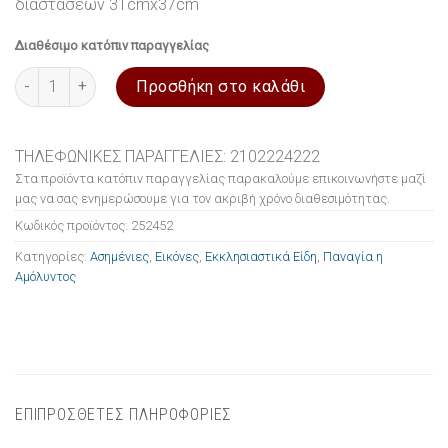
διαστάσεων 31cmx37cm
Διαθέσιμο κατόπιν παραγγελίας
Εικόνα ασημένια Παναγία η Αμόλυντος 31x37cm ποσότητα
Προσθήκη στο καλάθι
ΤΗΛΕΦΩΝΙΚΕΣ ΠΑΡΑΓΓΕΛΙΕΣ: 2102224222
Στα προϊόντα κατόπιν παραγγελίας παρακαλούμε επικοινωνήστε μαζί
μας να σας ενημερώσουμε για τον ακριβή χρόνο διαθεσιμότητας.
Κωδικός προϊόντος:
252452
Κατηγορίες:
Ασημένιες
,
Εικόνες
,
Εκκλησιαστικά Είδη
,
Παναγία η
Αμόλυντος
ΕΠΙΠΡΟΣΘΕΤΕΣ ΠΛΗΡΟΦΟΡΙΕΣ