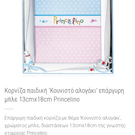
Κορνίζα παιδική ‘Κουνιστό αλογάκι’ επάργυρη
μπλε 13cmx18cm Princelino
Επάργυρη παιδική κορνίζα με θέμα ‘Κουνιστό αλογάκι’,
χρώματος μπλε, διαστάσεων 13cmx18cm της γνωστής
εταιρείας Princelino