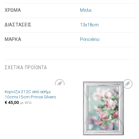
ΧΡΩΜΑ
Μπλε
ΔΙΑΣΤΑΣΕΙΣ
13x18cm
ΜΑΡΚΑ
Princelino
ΣΧΕΤΙΚΑ ΠΡΟΪΟΝΤΑ
Κορνίζα 212C από ασήμι
Πρόσθήκη
Πρόσθήκη
10cmx15cm Prince Silvero
στην λίστα
στην λίστα
επιθυμιών
επιθυμιών
€
45,00
με ΦΠΑ