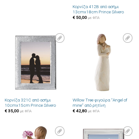
Κορνίζα 412B από ασήμι
13cmx18cm Prince Silvero
€
50,00
με ΦΠΑ
Πρόσθήκη
Πρόσθήκη
στην λίστα
στην λίστα
επιθυμιών
επιθυμιών
Κορνίζα 321C από ασήμι
Willow Tree φιγούρα “Angel of
10cmx15cm Prince Silvero
mine” από ρητίνη
€
35,00
€
42,80
με ΦΠΑ
με ΦΠΑ