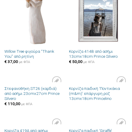
Πρόσθήκη
Πρόσθήκη
στην λίστα
στην λίστα
επιθυμιών
επιθυμιών
Willow Tree φιγούρα “Thank
Κορνίζα 414B από ασήμι
You” από ρητίνη
13cmx18cm Prince Silvero
€
37,00
€
50,00
με ΦΠΑ
με ΦΠΑ
Στεφανοθήκη ST26 (καρδιά)
Κορνίζα παιδική ‘Ποντικάκια
Πρόσθήκη
Πρόσθήκη
από ασήμι 23cmx27cm Prince
(m&m)’ επάργυρη ροζ
στην λίστα
στην λίστα
Silvero
13cmx18cm Princelino
επιθυμιών
επιθυμιών
€
110,00
με ΦΠΑ
Κορνίζα 419A από ασήμι
Κορνίζα παιδική ‘Giraffe’
Πρόσθήκη
Πρόσθήκη