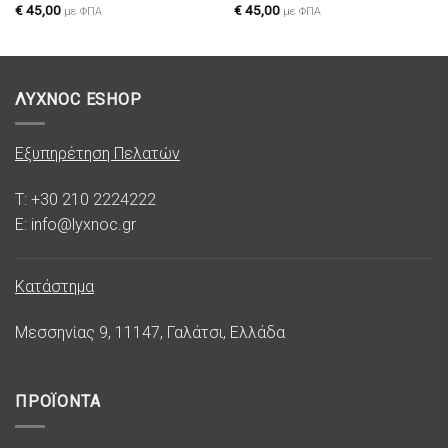
επιθυμιών
επιθυμιών
€
45,00
€
45,00
με ΦΠΑ
με ΦΠΑ
ΛΥΧΝΟC ESHOP
Εξυπηρέτηση Πελατών
T: +30 210 2224222
E: info@lyxnoc.gr
Κατάστημα
Μεσσηνίας 9, 11147, Γαλάτσι, Ελλάδα
ΠΡΟΪΟΝΤΑ