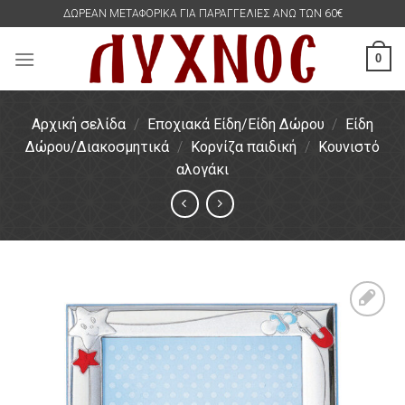
Skip
ΔΩΡΕΑΝ ΜΕΤΑΦΟΡΙΚΑ ΓΙΑ ΠΑΡΑΓΓΕΛΙΕΣ ΑΝΩ ΤΩΝ 60€
to
content
0
Αρχική σελίδα
/
Εποχιακά Είδη/Είδη Δώρου
/
Είδη
Δώρου/Διακοσμητικά
/
Κορνίζα παιδική
/
Κουνιστό
αλογάκι
Πρόσθήκη
στην
λίστα
επιθυμιών