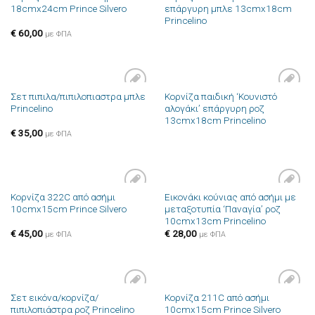
18cmx24cm Prince Silvero
επάργυρη μπλε 13cmx18cm
στην λίστα
στην λίστα
Princelino
επιθυμιών
επιθυμιών
€
60,00
με ΦΠΑ
Σετ πιπιλα/πιπιλοπιαστρα μπλε
Κορνίζα παιδική ‘Κουνιστό
Πρόσθήκη
Πρόσθήκη
Princelino
αλογάκι’ επάργυρη ροζ
στην λίστα
στην λίστα
13cmx18cm Princelino
επιθυμιών
επιθυμιών
€
35,00
με ΦΠΑ
Κορνίζα 322C από ασήμι
Εικονάκι κούνιας από ασήμι με
Πρόσθήκη
Πρόσθήκη
10cmx15cm Prince Silvero
μεταξοτυπία ‘Παναγία’ ροζ
στην λίστα
στην λίστα
10cmx13cm Princelino
επιθυμιών
επιθυμιών
€
45,00
€
28,00
με ΦΠΑ
με ΦΠΑ
Σετ εικόνα/κορνίζα/
Κορνίζα 211C από ασήμι
Πρόσθήκη
Πρόσθήκη
πιπιλοπιάστρα ροζ Princelino
10cmx15cm Prince Silvero
στην λίστα
στην λίστα