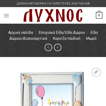
Skip
ΔΩΡΕΑΝ ΜΕΤΑΦΟΡΙΚΑ ΓΙΑ ΠΑΡΑΓΓΕΛΙΕΣ ΑΝΩ ΤΩΝ 60€
to
content
0
Αρχική σελίδα
/
Εποχιακά Είδη/Είδη Δώρου
/
Είδη
Δώρου/Διακοσμητικά
/
Κορνίζα παιδική
/
Μωρό
Πρόσθήκη
στην
λίστα
επιθυμιών