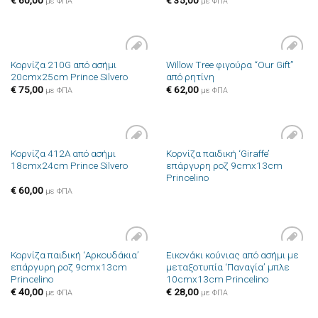
με ΦΠΑ
με ΦΠΑ
Κορνίζα 210G από ασήμι
Willow Tree φιγούρα “Our Gift”
Πρόσθήκη
Πρόσθήκη
20cmx25cm Prince Silvero
από ρητίνη
στην λίστα
στην λίστα
επιθυμιών
επιθυμιών
€
75,00
€
62,00
με ΦΠΑ
με ΦΠΑ
Κορνίζα 412A από ασήμι
Κορνίζα παιδική ‘Giraffe’
Πρόσθήκη
Πρόσθήκη
18cmx24cm Prince Silvero
επάργυρη ροζ 9cmx13cm
στην λίστα
στην λίστα
Princelino
επιθυμιών
επιθυμιών
€
60,00
με ΦΠΑ
Κορνίζα παιδική ‘Αρκουδάκια’
Εικονάκι κούνιας από ασήμι με
Πρόσθήκη
Πρόσθήκη
επάργυρη ροζ 9cmx13cm
μεταξοτυπία ‘Παναγία’ μπλε
στην λίστα
στην λίστα
Princelino
10cmx13cm Princelino
επιθυμιών
επιθυμιών
€
40,00
€
28,00
με ΦΠΑ
με ΦΠΑ