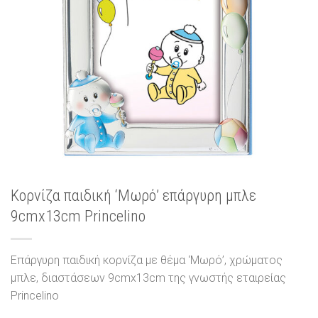
Κορνίζα παιδική ‘Μωρό’ επάργυρη μπλε
9cmx13cm Princelino
Επάργυρη παιδική κορνίζα με θέμα ‘Μωρό’, χρώματος
μπλε, διαστάσεων 9cmx13cm της γνωστής εταιρείας
Princelino