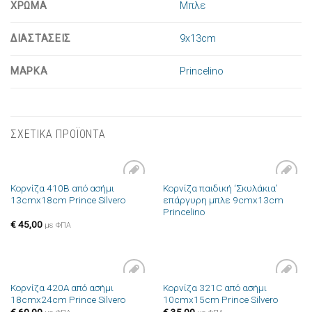
ΧΡΩΜΑ
Μπλε
ΔΙΑΣΤΑΣΕΙΣ
9x13cm
ΜΑΡΚΑ
Princelino
ΣΧΕΤΙΚΑ ΠΡΟΪΟΝΤΑ
Κορνίζα 410B από ασήμι
Κορνίζα παιδική ‘Σκυλάκια’
Πρόσθήκη
Πρόσθήκη
13cmx18cm Prince Silvero
επάργυρη μπλε 9cmx13cm
στην λίστα
στην λίστα
Princelino
επιθυμιών
επιθυμιών
€
45,00
με ΦΠΑ
Κορνίζα 420A από ασήμι
Κορνίζα 321C από ασήμι
Πρόσθήκη
Πρόσθήκη
18cmx24cm Prince Silvero
10cmx15cm Prince Silvero
στην λίστα
στην λίστα
επιθυμιών
επιθυμιών
€
60,00
€
35,00