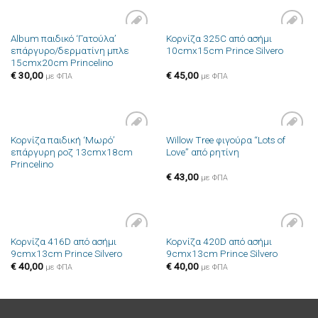
Album παιδικό ‘Γατούλα’
Κορνίζα 325C από ασήμι
Πρόσθήκη
Πρόσθήκη
επάργυρο/δερματίνη μπλε
10cmx15cm Prince Silvero
στην λίστα
στην λίστα
15cmx20cm Princelino
επιθυμιών
επιθυμιών
€
30,00
€
45,00
με ΦΠΑ
με ΦΠΑ
Κορνίζα παιδική ‘Μωρό’
Willow Tree φιγούρα “Lots of
Πρόσθήκη
Πρόσθήκη
επάργυρη ροζ 13cmx18cm
Love” από ρητίνη
στην λίστα
στην λίστα
Princelino
επιθυμιών
επιθυμιών
€
43,00
με ΦΠΑ
Κορνίζα 416D από ασήμι
Κορνίζα 420D από ασήμι
Πρόσθήκη
Πρόσθήκη
9cmx13cm Prince Silvero
9cmx13cm Prince Silvero
στην λίστα
στην λίστα
επιθυμιών
επιθυμιών
€
40,00
€
40,00
με ΦΠΑ
με ΦΠΑ