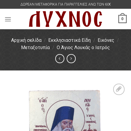
Skip
ΔΩΡΕΑΝ ΜΕΤΑΦΟΡΙΚΑ ΓΙΑ ΠΑΡΑΓΓΕΛΙΕΣ ΑΝΩ ΤΩΝ 60€
to
content
0
Αρχική σελίδα
/
Εκκλησιαστικά Είδη
/
Εικόνες
/
Μεταξοτυπία
/
Ο Άγιος Λουκάς ο Ιατρός
Πρόσθήκη
στην
λίστα
επιθυμιών