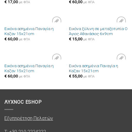
επιθυμιών
επιθυμιών
€
17,00
€
60,00
με ΦΠΑ
με ΦΠΑ
Εικόνα ασημένια Παναγία η
Εικόνα ξύλινη σε μεταξοτυπία Ο
Πρόσθήκη
Πρόσθήκη
Καζαν 15x21cm
Άγιος Αθανάσιος 6x9cm
στην λίστα
στην λίστα
επιθυμιών
επιθυμιών
€
60,00
€
15,00
με ΦΠΑ
με ΦΠΑ
Εικόνα ασημένια Παναγία η
Εικόνα ασημένια Παναγία η
Πρόσθήκη
Πρόσθήκη
Καζαν 15x21cm
Καζαν 15x21cm
στην λίστα
στην λίστα
επιθυμιών
επιθυμιών
€
60,00
€
55,00
με ΦΠΑ
με ΦΠΑ
ΛΥΧΝΟC ESHOP
Εξυπηρέτηση Πελατών
T: +30 210 2224222