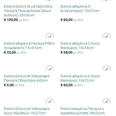
Εικόνα ξύλινη σε μεταξοτυπία
Εικόνα ασημένια Ο
Πρόσθήκη
Πρόσθήκη
Παναγία Γλυκοφιλούσα (ιδιωτ.
Ευαγγελισμός 15x21cm
στην λίστα
στην λίστα
συλλογη) 20x26cm
επιθυμιών
επιθυμιών
€
100,00
€
60,00
με ΦΠΑ
με ΦΠΑ
Εικόνα ασημένια Παναγια Ρόδον
Εικόνα ασημένια Ο Άγιος
Πρόσθήκη
Πρόσθήκη
το Αμάραντο 7.5×9.5cm
Φανούριος 10x14cm
στην λίστα
στην λίστα
επιθυμιών
επιθυμιών
€
22,00
€
38,00
με ΦΠΑ
με ΦΠΑ
Εικόνα ξύλινη σε λιθογραφία
Εικόνα ασημένια Ο Άγιος
Πρόσθήκη
Πρόσθήκη
Παναγία Οδηγήτρια 4x5cm
Φανούριος 15x21cm
στην λίστα
στην λίστα
επιθυμιών
επιθυμιών
€
3,00
€
60,00
με ΦΠΑ
με ΦΠΑ
Εικόνα ξύλινη σε λιθογραφία
Εικόνα ασημένια Παναγία η
Πρόσθήκη
Πρόσθήκη
Άγιος Θεράπων 15x21cm
Ιεροσολλυμίτισσα 18x22cm
στην λίστα
στην λίστα