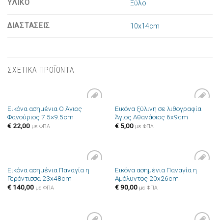
ΥΛΙΚΟ
Ξύλο
ΔΙΑΣΤΑΣΕΙΣ
10x14cm
ΣΧΕΤΙΚΑ ΠΡΟΪΟΝΤΑ
Εικόνα ασημένια Ο Άγιος
Εικόνα ξύλινη σε λιθογραφία
Πρόσθήκη
Πρόσθήκη
Φανούριος 7.5×9.5cm
Άγιος Αθανάσιος 6x9cm
στην λίστα
στην λίστα
επιθυμιών
επιθυμιών
€
22,00
€
5,00
με ΦΠΑ
με ΦΠΑ
Εικόνα ασημένια Παναγία η
Εικόνα ασημένια Παναγία η
Πρόσθήκη
Πρόσθήκη
Γερόντισσα 23x48cm
Αμόλυντος 20x26cm
στην λίστα
στην λίστα
επιθυμιών
επιθυμιών
€
140,00
€
90,00
με ΦΠΑ
με ΦΠΑ