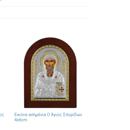
ήκη
Πρόσθήκη
στα
στην λίστα
ιών
επιθυμιών
+
ιος
Εικόνα ασημένια Ο Άγιος Σπυρίδων
4x6cm