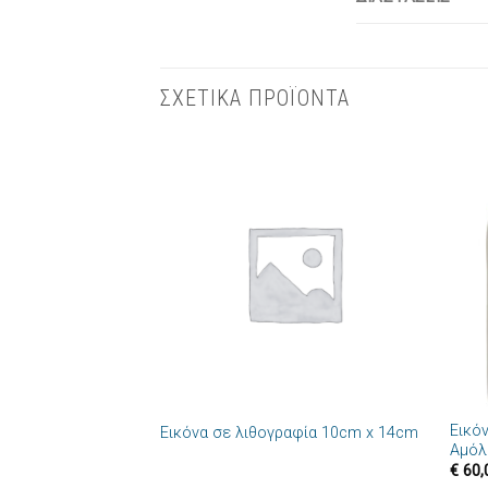
ΣΧΕΤΙΚΑ ΠΡΟΪΟΝΤΑ
Πρόσθήκη
στην λίστα
επιθυμιών
+
+
Εικό
Εικόνα σε λιθογραφία 10cm x 14cm
Αμόλ
€
60,