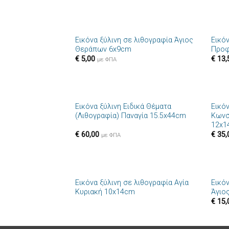
+
+
Εικόνα ξύλινη σε λιθογραφία Άγιος
Εικό
Πρόσθήκη
Θεράπων 6x9cm
Προφ
στην λίστα
€
5,00
€
13,
επιθυμιών
με ΦΠΑ
+
+
Εικόνα ξύλινη Ειδικά Θέματα
Εικό
Πρόσθήκη
(Λιθογραφία) Παναγία 15.5x44cm
Κωνσ
στην λίστα
12x1
επιθυμιών
€
60,00
€
35,
με ΦΠΑ
+
+
Εικόνα ξύλινη σε λιθογραφία Αγία
Εικό
Πρόσθήκη
Κυριακή 10x14cm
Άγιο
στην λίστα
€
15,
επιθυμιών