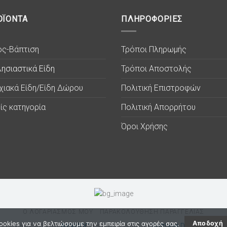
ΟΪΟΝΤΑ
ΠΛΗΡΟΦΟΡΙΕΣ
ος-Βάπτιση
Τρόποι Πληρωμής
ησιαστικά Είδη
Τρόποι Αποστολής
χιακά Είδη/Είδη Δώρου
Πολιτική Επιστροφών
ίς κατηγορία
Πολιτική Απορρήτου
Όροι Χρήσης
Ο ΛΟΓΑΡΙΑΣΜΟΣ ΜΟΥ
ΠΑΡΑΚΟΛΟΥΘΗΣΗ ΠΑΡΑΓΓΕΛΙΑΣ
okies για να βελτιώσουμε την εμπειρία στις αγορές σας.
Αποδοχή
Copyright © 2026
ΛΥΧΝΟC
. Eshop created by
Softland Digital Agency.