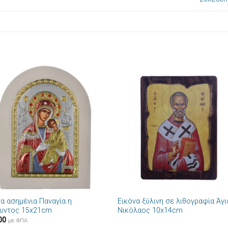
Πρόσθήκη
Πρόσθ
στην λίστα
στην λί
επιθυμιών
επιθυμ
+
να ασημένια Παναγία η
Εικόνα ξύλινη σε λιθογραφία Άγ
υντος 15x21cm
Νικόλαος 10x14cm
00
με ΦΠΑ