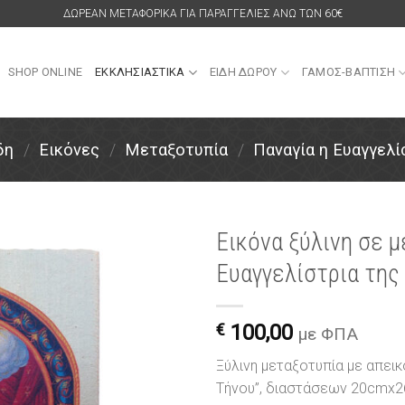
ΔΩΡΕΑΝ ΜΕΤΑΦΟΡΙΚΑ ΓΙΑ ΠΑΡΑΓΓΕΛΙΕΣ ΑΝΩ ΤΩΝ 60€
SHOP ONLINE
ΕΚΚΛΗΣΙΑΣΤΙΚΑ
ΕΙΔΗ ΔΩΡΟΥ
ΓΑΜΟΣ-ΒΑΠΤΙΣΗ
δη
/
Εικόνες
/
Μεταξοτυπία
/
Παναγία η Ευαγγελί
Εικόνα ξύλινη σε 
Ευαγγελίστρια της
Πρόσθήκη
στην
λίστα
€
100,00
επιθυμιών
με ΦΠΑ
Ξύλινη μεταξοτυπία με απεικ
Τήνου”, διαστάσεων 20cmx