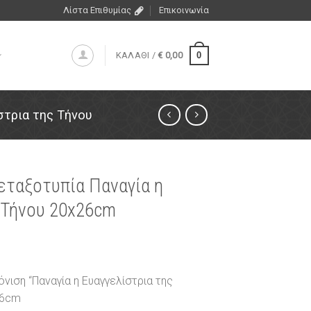
Λίστα Επιθυμίας
Επικοινωνία
0
ΚΑΛΑΘΙ /
€
0,00
στρια της Τήνου
μεταξοτυπία Παναγία η
 Τήνου 20x26cm
όνιση “Παναγία η Ευαγγελίστρια της
26cm