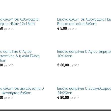
+
να ξύλινη σε λιθογραφία
Εικόνα ξύλινη σε λιθογραφία Πα
Πρόσθήκη
Πρόσθ
ήτης Ηλίας 12x16cm
Βρεφοκρατούσα 6x9cm
στην λίστα
στην λί
50
€
5,00
επιθυμιών
επιθυμ
με ΦΠΑ
με ΦΠΑ
+
να ασημένια Ο Άγιος
Εικόνα ασημένια Ο Άγιος Δημήτρ
Πρόσθήκη
Πρόσθ
ταντίνος & η Αγία Ελένη
10x14cm
στην λίστα
στην λί
4cm
επιθυμιών
επιθυμ
00
€
38,00
με ΦΠΑ
με ΦΠΑ
+
να ξύλινη σε μεταξοτυπία Ο
Εικόνα ασημένια Ο Ευαγγελισμό
Πρόσθήκη
Πρόσθ
ς Φανούριος 6x9cm
24x29cm
στην λίστα
στην λί
00
€
80,00
επιθυμιών
επιθυμ
με ΦΠΑ
με ΦΠΑ