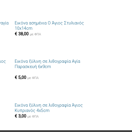
+
ναγία
Εικόνα ασημένια Ο Άγιος Στυλιανός
ήκη
Πρόσθήκη
10x14cm
στα
στην λίστα
€
38,00
ιών
επιθυμιών
με ΦΠΑ
+
ιος
Εικόνα ξύλινη σε λιθογραφία Αγία
ήκη
Πρόσθήκη
Παρασκευή 6x9cm
στα
στην λίστα
ιών
επιθυμιών
€
5,00
με ΦΠΑ
+
ς
Εικόνα ξύλινη σε λιθογραφία Άγιος
ήκη
Πρόσθήκη
Κυπριανός 4x5cm
στα
στην λίστα
€
3,00
ιών
επιθυμιών
με ΦΠΑ