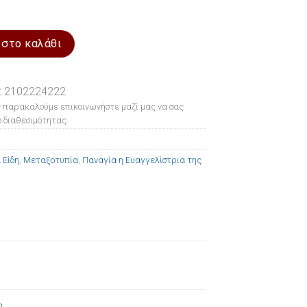
 Παναγία η Ευαγγελίστρια της Τήνου 20x26cm ποσότητα
 στο καλάθι
: 2102224222
 παρακαλούμε επικοινωνήστε μαζί μας να σας
 διαθεσιμότητας.
 Είδη
,
Μεταξοτυπία
,
Παναγία η Ευαγγελίστρια της
m