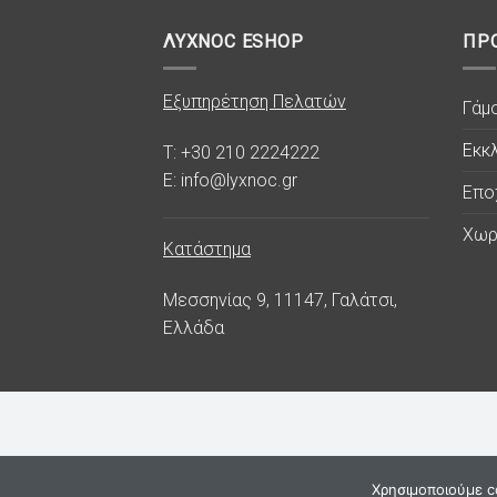
ΛΥΧΝΟC ESHOP
ΠΡ
Εξυπηρέτηση Πελατών
Γάμ
Εκκλ
T: +30 210 2224222
E: info@lyxnoc.gr
Επο
Χωρ
Κατάστημα
Μεσσηνίας 9, 11147, Γαλάτσι,
Ελλάδα
Χρησιμοποιούμε co