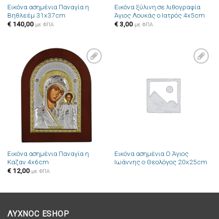
Εικόνα ασημένια Παναγία η
Εικόνα ξύλινη σε λιθογραφία
Βηθλεέμ 31x37cm
Άγιος Λουκάς ο Ιατρός 4x5cm
€
140,00
€
3,00
με ΦΠΑ
με ΦΠΑ
Πρόσθήκη
Πρόσθήκη
στην λίστα
στην λίστα
επιθυμιών
επιθυμιών
Εικόνα ασημένια Παναγία η
Εικόνα ασημένια Ο Άγιος
Καζαν 4x6cm
Ιωάννης ο Θεολόγος 20x25cm
€
12,00
με ΦΠΑ
ΛΥΧΝΟC ESHOP