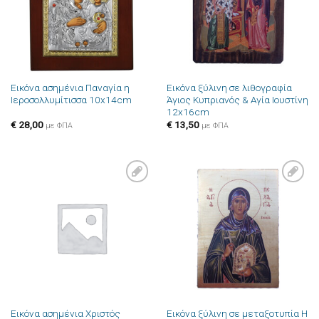
Εικόνα ασημένια Παναγία η
Εικόνα ξύλινη σε λιθογραφία
Ιεροσολλυμίτισσα 10x14cm
Άγιος Κυπριανός & Αγία Ιουστίνη
12x16cm
€
28,00
€
13,50
με ΦΠΑ
με ΦΠΑ
Πρόσθήκη
Πρόσθήκη
στην λίστα
στην λίστα
επιθυμιών
επιθυμιών
Εικόνα ασημένια Χριστός
Εικόνα ξύλινη σε μεταξοτυπία Η