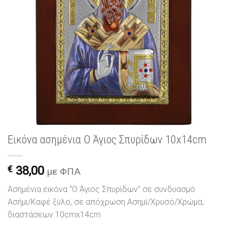
Εικόνα ασημένια Ο Άγιος Σπυρίδων 10x14cm
€
38,00
με ΦΠΑ
Ασημένια εικόνα “Ο Άγιος Σπυρίδων” σε συνδυασμό
Ασήμι/Καφέ ξύλο, σε απόχρωση Ασημί/Χρυσό/Χρώμα,
διαστάσεων 10cmx14cm