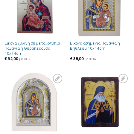
επιθυμιών
επιθυμιών
Εικόνα ξύλινη σε μεταξοτυπία
Εικόνα ασημένια Παναγία η
Παναγία η Θεραπεύουσα
Βηθλεέμ 10x14cm
10x14cm
€
32,00
€
38,00
με ΦΠΑ
με ΦΠΑ
Πρόσθήκη
Πρόσθήκη
στην λίστα
στην λίστα
επιθυμιών
επιθυμιών