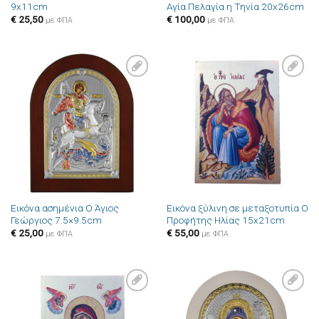
9x11cm
Αγία Πελαγία η Τηνία 20x26cm
€
25,50
€
100,00
με ΦΠΑ
με ΦΠΑ
Πρόσθήκη
Πρόσθήκη
στην λίστα
στην λίστα
επιθυμιών
επιθυμιών
Εικόνα ασημένια Ο Άγιος
Εικόνα ξύλινη σε μεταξοτυπία Ο
Γεώργιος 7.5×9.5cm
Προφήτης Ηλίας 15x21cm
€
25,00
€
55,00
με ΦΠΑ
με ΦΠΑ
Πρόσθήκη
Πρόσθήκη
στην λίστα
στην λίστα