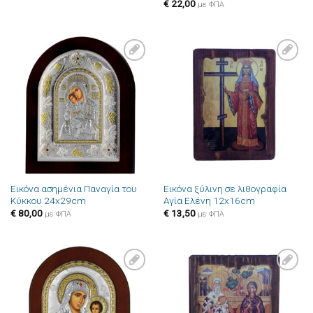
€
22,00
με ΦΠΑ
Πρόσθήκη
Πρόσθήκη
στην λίστα
στην λίστα
επιθυμιών
επιθυμιών
Εικόνα ασημένια Παναγία του
Εικόνα ξύλινη σε λιθογραφία
Κύκκου 24x29cm
Αγία Ελένη 12x16cm
€
80,00
€
13,50
με ΦΠΑ
με ΦΠΑ
Πρόσθήκη
Πρόσθήκη
στην λίστα
στην λίστα
επιθυμιών
επιθυμιών