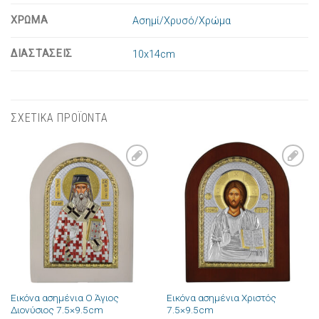
ΧΡΩΜΑ
Ασημί/Χρυσό/Χρώμα
ΔΙΑΣΤΑΣΕΙΣ
10x14cm
ΣΧΕΤΙΚΑ ΠΡΟΪΟΝΤΑ
Πρόσθήκη
Πρόσθήκη
στην λίστα
στην λίστα
επιθυμιών
επιθυμιών
Εικόνα ασημένια Ο Άγιος
Εικόνα ασημένια Χριστός
Διονύσιος 7.5×9.5cm
7.5×9.5cm