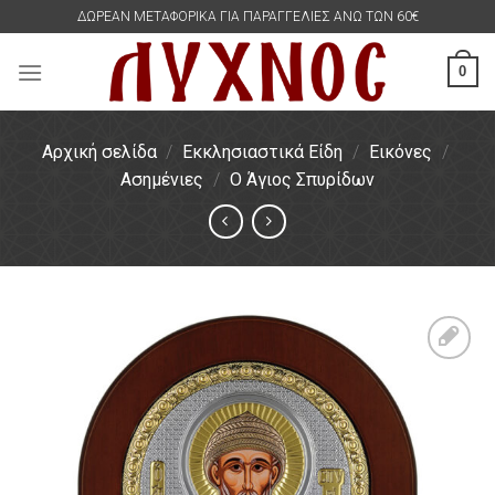
Skip
ΔΩΡΕΑΝ ΜΕΤΑΦΟΡΙΚΑ ΓΙΑ ΠΑΡΑΓΓΕΛΙΕΣ ΑΝΩ ΤΩΝ 60€
to
content
0
Αρχική σελίδα
/
Εκκλησιαστικά Είδη
/
Εικόνες
/
Ασημένιες
/
Ο Άγιος Σπυρίδων
Πρόσθήκη
στην
λίστα
επιθυμιών