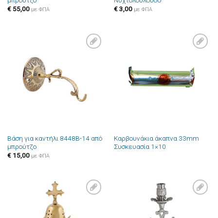
μπρούτζο
Νυχτολούλουδο
€
55,00
€
3,00
με ΦΠΑ
με ΦΠΑ
Πρόσθήκη
Πρόσθήκη
στην λίστα
στην λίστα
επιθυμιών
επιθυμιών
Βάση για καντήλι 8448B-14 από
Καρβουνάκια άκαπνα 33mm
μπρούτζο
Συσκευασία 1×10
€
15,00
με ΦΠΑ
Πρόσθήκη
Πρόσθήκη
στην λίστα
στην λίστα
επιθυμιών
επιθυμιών