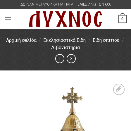
Skip
ΔΩΡΕΑΝ ΜΕΤΑΦΟΡΙΚΑ ΓΙΑ ΠΑΡΑΓΓΕΛΙΕΣ ΑΝΩ ΤΩΝ 60€
to
content
0
Αρχική σελίδα
/
Εκκλησιαστικά Είδη
/
Είδη σπιτιού
/
Λιβανιστήρια
Πρόσθήκη
στην
λίστα
επιθυμιών