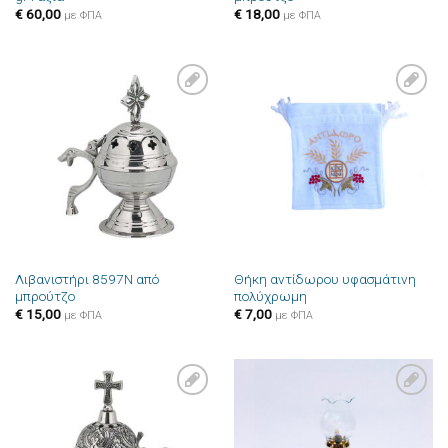
€
60,00
€
18,00
με ΦΠΑ
με ΦΠΑ
Πρόσθήκη
Πρόσθήκη
στην λίστα
στην λίστα
επιθυμιών
επιθυμιών
Λιβανιστήρι 8597N από
Θήκη αντίδωρου υφασμάτινη
μπρούτζο
πολύχρωμη
€
15,00
€
7,00
με ΦΠΑ
με ΦΠΑ
Πρόσθήκη
Πρόσθήκη
στην λίστα
στην λίστα
επιθυμιών
επιθυμιών