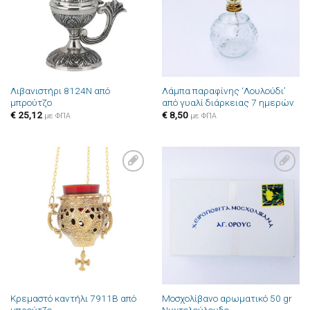
Λιβανιστήρι 8124N από
Λάμπα παραφίνης ‘Λουλούδι’
μπρούτζο
από γυαλί διάρκειας 7 ημερών
€
25,12
€
8,50
με ΦΠΑ
με ΦΠΑ
Πρόσθήκη
Πρόσθήκη
στην λίστα
στην λίστα
επιθυμιών
επιθυμιών
Κρεμαστό καντήλι 7911B από
Μοσχολίβανο αρωματικό 50 gr