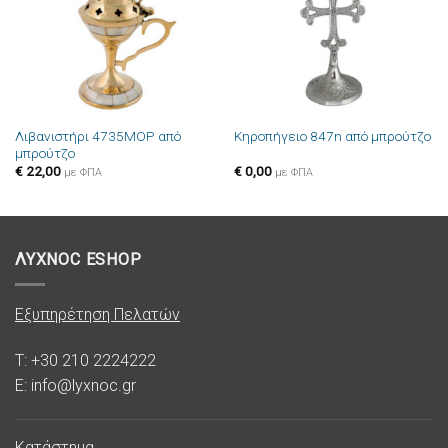
Λιβανιστήρι 4735MOP από
Κηροπήγειο 847n από μπρούτζο
μπρούτζο
€
22,00
€
0,00
με ΦΠΑ
με ΦΠΑ
ΛΥΧΝΟC ESHOP
Εξυπηρέτηση Πελατών
T: +30 210 2224222
E: info@lyxnoc.gr
Κατάστημα