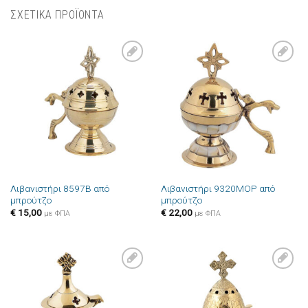
ΣΧΕΤΙΚΑ ΠΡΟΪΟΝΤΑ
Πρόσθήκη
Πρόσθήκη
στην λίστα
στην λίστα
επιθυμιών
επιθυμιών
Λιβανιστήρι 8597B από
Λιβανιστήρι 9320MOP από
μπρούτζο
μπρούτζο
€
15,00
€
22,00
με ΦΠΑ
με ΦΠΑ
Πρόσθήκη
Πρόσθήκη
στην λίστα
στην λίστα
επιθυμιών
επιθυμιών