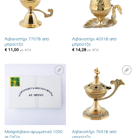
Λιβανιστήρι 7707B από
Λιβανιστήρι 4031B από
μπρούτζο
μπρούτζο
€
11,00
€
14,28
με ΦΠΑ
με ΦΠΑ
Πρόσθήκη
Πρόσθήκη
στην λίστα
στην λίστα
επιθυμιών
επιθυμιών
Μοσχολίβανο αρωματικό 1000
Λιβανιστήρι 7691B από
gr Γαζία
μπρούτζο