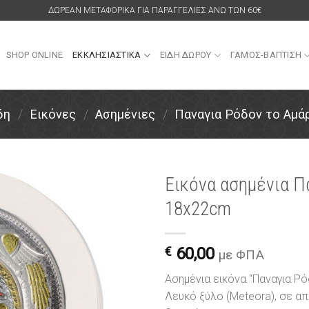
ΔΩΡΕΑΝ ΜΕΤΑΦΟΡΙΚΑ ΓΙΑ ΠΑΡΑΓΓΕΛΙΕΣ ΑΝΩ ΤΩΝ 60€
SHOP ONLINE
ΕΚΚΛΗΣΙΑΣΤΙΚΑ
ΕΙΔΗ ΔΩΡΟΥ
ΓΑΜΟΣ-ΒΑΠΤΙΣΗ
δη
/
Εικόνες
/
Ασημένιες
/
Παναγια Ρόδον το Αμά
Εικόνα ασημένια Π
18x22cm
Πρόσθήκη
στην
λίστα
€
60,00
επιθυμιών
με ΦΠΑ
Ασημένια εικόνα “Παναγια Ρ
Λευκό ξύλο (Meteora), σε 