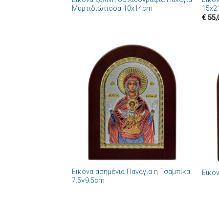
Μυρτιδιώτισσα 10x14cm
15x2
€
55,
Πρόσθήκη
στην λίστα
επιθυμιών
+
+
Εικόνα ασημένια Παναγία η Τσαμπίκα
Εικό
7.5×9.5cm
+