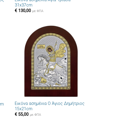
31x37cm
€
130,00
με ΦΠΑ
ήκη
Πρόσθήκη
στα
στην λίστα
ιών
επιθυμιών
+
Εικόνα ασημένια Ο Άγιος Δημήτριος
cm
15x21cm
€
55,00
με ΦΠΑ
+