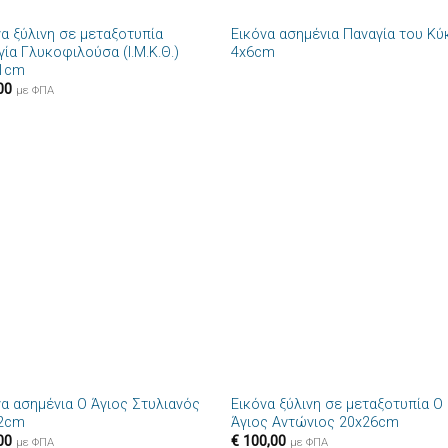
να ξύλινη σε μεταξοτυπία
Εικόνα ασημένια Παναγία του Κ
Πρόσθήκη
Πρόσθ
ία Γλυκοφιλούσα (Ι.Μ.Κ.Θ.)
4x6cm
στην λίστα
στην λί
1cm
επιθυμιών
επιθυμ
00
με ΦΠΑ
+
να ασημένια Ο Άγιος Στυλιανός
Εικόνα ξύλινη σε μεταξοτυπία Ο
Πρόσθήκη
Πρόσθ
2cm
Άγιος Αντώνιος 20x26cm
στην λίστα
στην λί
00
€
100,00
επιθυμιών
επιθυμ
με ΦΠΑ
με ΦΠΑ