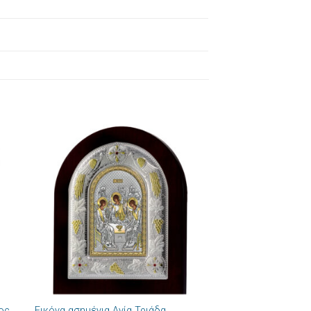
ήκη
Πρόσθήκη
στα
στην λίστα
ιών
επιθυμιών
+
ιος
Εικόνα ασημένια Αγία Τριάδα