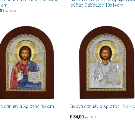
1cm
Ιούδας Θαδδαίος 10x14cm
00
με ΦΠΑ
Πρόσθήκη
Πρόσθ
στην λίστα
στην λί
επιθυμιών
επιθυμ
+
να ασημένια Χριστός 4x6cm
Εικόνα ασημένια Χριστός 10x14
€
34,00
με ΦΠΑ
+