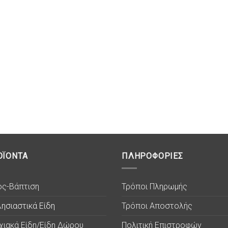
ΟΪΟΝΤΑ
ΠΛΗΡΟΦΟΡΙΕΣ
ος-Βάπτιση
Τρόποι Πληρωμής
ησιαστικά Είδη
Τρόποι Αποστολής
χιακά Είδη/Είδη Δώρου
Πολιτική Επιστροφών