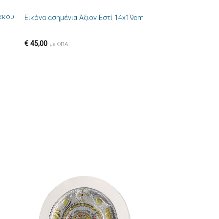
ύκκου
Εικόνα ασημένια Άξιον Εστί 14x19cm
ήκη
Πρόσθήκη
στα
στην λίστα
ιών
επιθυμιών
€
45,00
με ΦΠΑ
ήκη
Πρόσθήκη
στα
στην λίστα
ιών
επιθυμιών