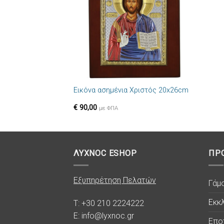
+
Εικόνα ασημένια Χριστός 20x26cm
€
90,00
με ΦΠΑ
ΛΥΧΝΟC ESHOP
ΠΡ
Εξυπηρέτηση Πελατών
Γάμ
Εκκλ
T: +30 210 2224222
E: info@lyxnoc.gr
Επο