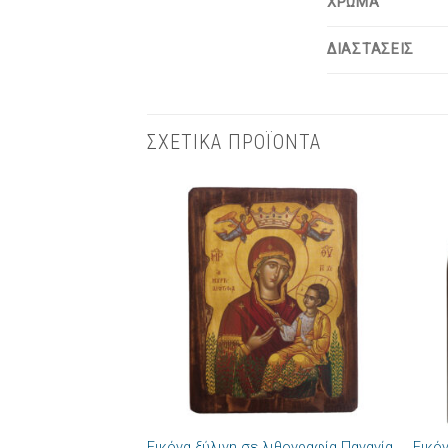
ΧΡΩΜΑ
ΔΙΑΣΤΑΣΕΙΣ
ΣΧΕΤΙΚΑ ΠΡΟΪΟΝΤΑ
Πρόσθήκη
στην λίστα
επιθυμιών
+
+
Εικόνα ξύλινη σε λιθογραφία Παναγία
Εικό