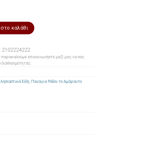
ον το Αμάραντο 18x22cm ποσότητα
 στο καλάθι
: 2102224222
 παρακαλούμε επικοινωνήστε μαζί μας να σας
 διαθεσιμότητας.
λησιαστικά Είδη
,
Παναγια Ρόδον το Αμάραντο