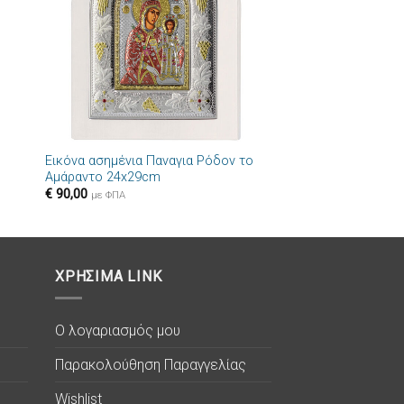
+
Εικόνα ασημένια Παναγια Ρόδον το
Αμάραντο 24x29cm
€
90,00
με ΦΠΑ
ΧΡΗΣΙΜΑ LINK
Ο λογαριασμός μου
Παρακολούθηση Παραγγελίας
Wishlist