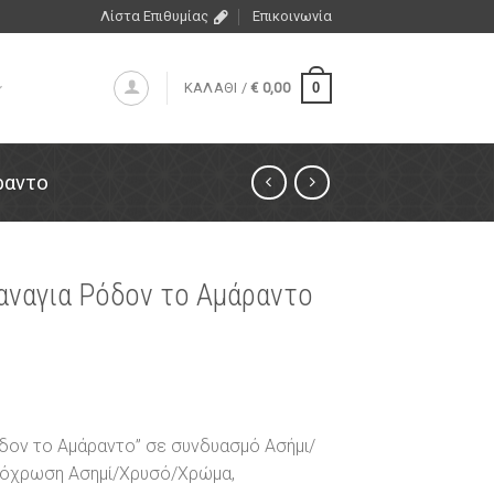
Λίστα Επιθυμίας
Επικοινωνία
0
ΚΑΛΑΘΙ /
€
0,00
ραντο
αναγια Ρόδον το Αμάραντο
όδον το Αμάραντο” σε συνδυασμό Ασήμι/
απόχρωση Ασημί/Χρυσό/Χρώμα,