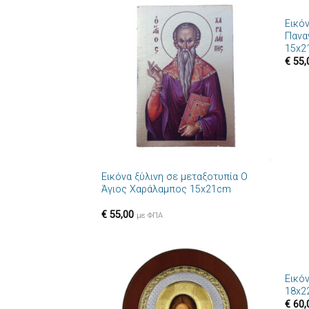
Εικό
Πρόσθήκη
Παναγ
στην λίστα
15x2
επιθυμιών
€
55,
+
Εικόνα ξύλινη σε μεταξοτυπία Ο
Άγιος Χαράλαμπος 15x21cm
€
55,00
με ΦΠΑ
+
Εικό
Πρόσθήκη
18x2
στην λίστα
€
60,
επιθυμιών