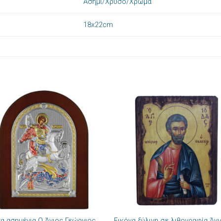
Ασημί/Χρυσό/Χρώμα
18x22cm
Πρόσθήκη
Πρόσθ
στην λίστα
στην λί
επιθυμιών
επιθυμ
+
να ασημένια Ο Άγιος Γεώργιος
Εικόνα ξύλινη σε λιθογραφία Άγ