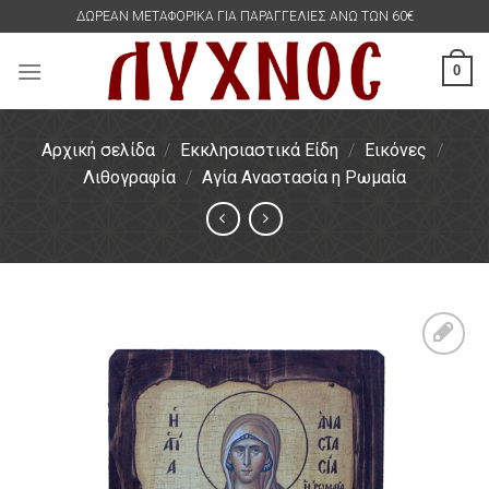
Skip
ΔΩΡΕΑΝ ΜΕΤΑΦΟΡΙΚΑ ΓΙΑ ΠΑΡΑΓΓΕΛΙΕΣ ΑΝΩ ΤΩΝ 60€
to
content
0
Αρχική σελίδα
/
Εκκλησιαστικά Είδη
/
Εικόνες
/
Λιθογραφία
/
Αγία Αναστασία η Ρωμαία
Πρόσθήκη
στην
λίστα
επιθυμιών