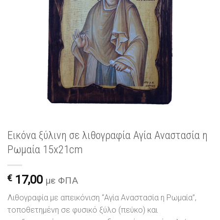
Εικόνα ξύλινη σε λιθογραφία Αγία Αναστασία η
Ρωμαία 15x21cm
€
17,00
με ΦΠΑ
Λιθογραφία με απεικόνιση “Αγία Αναστασία η Ρωμαία”,
τοποθετημένη σε φυσικό ξύλο (πεύκο) και