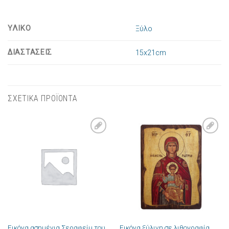
ΥΛΙΚΟ
Ξύλο
ΔΙΑΣΤΑΣΕΙΣ
15x21cm
ΣΧΕΤΙΚΑ ΠΡΟΪΟΝΤΑ
Πρόσθήκη
Πρόσθήκη
στην λίστα
στην λίστα
επιθυμιών
επιθυμιών
Εικόνα ασημένια Σεραφείμ του
Εικόνα ξύλινη σε λιθογραφία