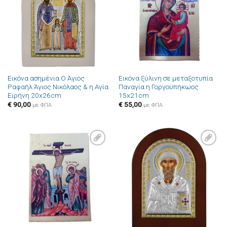
επιθυμιών
επιθυμιών
Εικόνα ασημένια Ο Άγιος
Εικόνα ξύλινη σε μεταξοτυπία
Ραφαήλ Άγιος Νικόλαος & η Αγία
Παναγία η Γοργοϋπήκωος
Ειρήνη 20x26cm
15x21cm
€
90,00
€
55,00
με ΦΠΑ
με ΦΠΑ
Πρόσθήκη
Πρόσθήκη
στην λίστα
στην λίστα
επιθυμιών
επιθυμιών