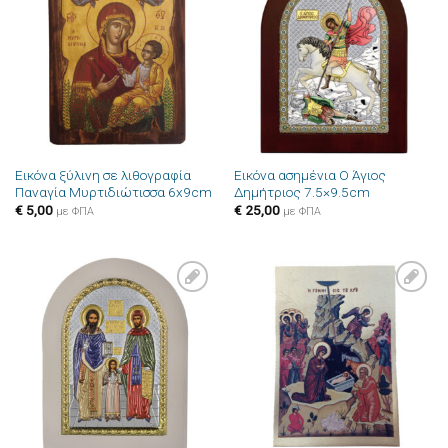
Πρόσθήκη
Πρόσθήκη
στην λίστα
στην λίστα
επιθυμιών
επιθυμιών
Εικόνα ξύλινη σε λιθογραφία
Εικόνα ασημένια Ο Άγιος
Παναγία Μυρτιδιώτισσα 6x9cm
Δημήτριος 7.5×9.5cm
€
5,00
€
25,00
με ΦΠΑ
με ΦΠΑ
Πρόσθήκη
Πρόσθήκη
στην λίστα
στην λίστα
επιθυμιών
επιθυμιών