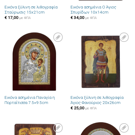
Εικόνα ξύλινη σε λιθογραφία
Εικόνα ασημένια Ο Άγιος
Σταύρωσις 15x21cm
Σπυρίδων 10x14cm
€
17,00
€
34,00
με ΦΠΑ
με ΦΠΑ
Πρόσθήκη
Πρόσθήκη
στην λίστα
στην λίστα
επιθυμιών
επιθυμιών
Εικόνα ασημένια Παναγία η
Εικόνα ξύλινη σε λιθογραφία
Πορταΐτισσα 7.5×9.5cm
Άγιος Φανούριος 20x26cm
€
25,00
με ΦΠΑ