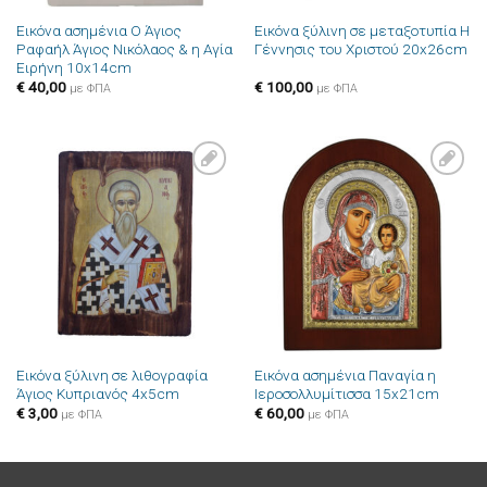
Εικόνα ασημένια Ο Άγιος
Εικόνα ξύλινη σε μεταξοτυπία Η
Ραφαήλ Άγιος Νικόλαος & η Αγία
Γέννησις του Χριστού 20x26cm
Ειρήνη 10x14cm
€
40,00
€
100,00
με ΦΠΑ
με ΦΠΑ
Πρόσθήκη
Πρόσθήκη
στην λίστα
στην λίστα
επιθυμιών
επιθυμιών
Εικόνα ξύλινη σε λιθογραφία
Εικόνα ασημένια Παναγία η
Άγιος Κυπριανός 4x5cm
Ιεροσολλυμίτισσα 15x21cm
€
3,00
€
60,00
με ΦΠΑ
με ΦΠΑ