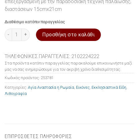
επεξεργασμένη με την παραδοσιακή τεχνική παλαίωσης,
διαστάσεων 15cmx21cm
Διαθέσιμο κατόπιν παραγγελίας
Εικόνα ξύλινη σε λιθογραφία Αγία Αναστασία η Ρωμαία 15x21c
Προσθήκη στο καλάθι
ΤΗΛΕΦΩΝΙΚΕΣ ΠΑΡΑΓΓΕΛΙΕΣ: 2102224222
Στα προϊόντα κατόπιν παραγγελίας παρακαλούμε επικοινωνήστε μαζί
μας να σας ενημερώσουμε για τον ακριβή χρόνο διαθεσιμότητας.
Κωδικός προϊόντος:
253781
Κατηγορίες:
Αγία Αναστασία η Ρωμαία
,
Εικόνες
,
Εκκλησιαστικά Είδη
,
Λιθογραφία
ΕΠΙΠΡΟΣΘΕΤΕΣ ΠΛΗΡΟΦΟΡΙΕΣ