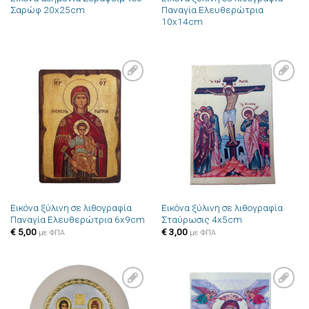
Σαρώφ 20x25cm
Παναγία Ελευθερώτρια
10x14cm
Πρόσθήκη
Πρόσθήκη
στην λίστα
στην λίστα
επιθυμιών
επιθυμιών
Εικόνα ξύλινη σε λιθογραφία
Εικόνα ξύλινη σε λιθογραφία
Παναγία Ελευθερώτρια 6x9cm
Σταύρωσις 4x5cm
€
5,00
€
3,00
με ΦΠΑ
με ΦΠΑ
Πρόσθήκη
Πρόσθήκη
στην λίστα
στην λίστα