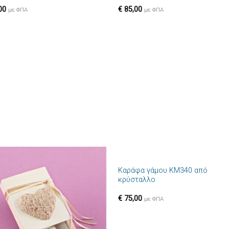
επιθυμιών
επιθυμ
00
€
85,00
με ΦΠΑ
με ΦΠΑ
+
Καράφα γάμου ΚΜ340 από
Πρόσθήκη
Πρόσθ
κρύσταλλο
στην λίστα
στην λί
επιθυμιών
επιθυμ
€
75,00
με ΦΠΑ