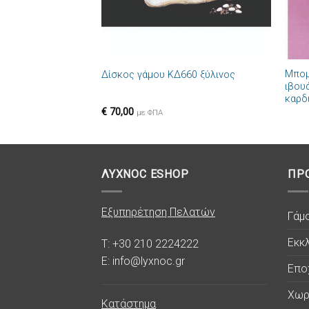
+
+
Μπομ
Δίσκος γάμου ΚΔ660 ξύλινος
ιβου
καρδ
€
70,00
με ΦΠΑ
ΛΥΧΝΟC ESHOP
ΠΡ
Εξυπηρέτηση Πελατών
Γάμ
Εκκλ
T: +30 210 2224222
E: info@lyxnoc.gr
Επο
Χωρ
Κατάστημα