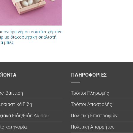
πονιέρα γάμου κουτάκι χάρτινο
άρ με διακοσμητική σκαλιστή
ιά μπεζ
ΟΪΟΝΤΑ
ΠΛΗΡΟΦΟΡΙΕΣ
ος-Βάπτιση
Τρόποι Πληρωμής
ησιαστικά Είδη
Τρόποι Αποστολής
χιακά Είδη/Είδη Δώρου
Πολιτική Επιστροφών
ίς κατηγορία
Πολιτική Απορρήτου