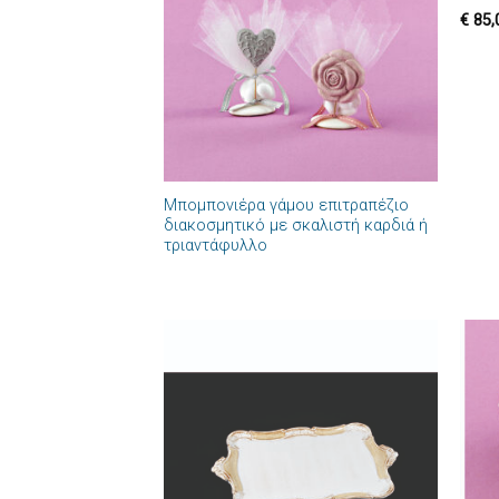
επιθυμιών
€
85,
+
Μπομπονιέρα γάμου επιτραπέζιο
διακοσμητικό με σκαλιστή καρδιά ή
τριαντάφυλλο
Πρόσθήκη
στην λίστα
επιθυμιών