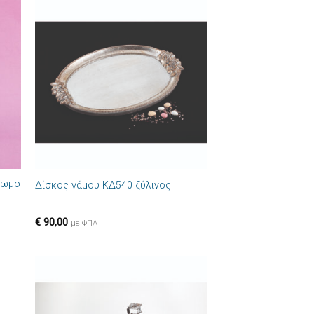
ήκη
Πρόσθήκη
στα
στην λίστα
ιών
επιθυμιών
+
ρωμο
Δίσκος γάμου ΚΔ540 ξύλινος
€
90,00
με ΦΠΑ
ήκη
Πρόσθήκη
στα
στην λίστα