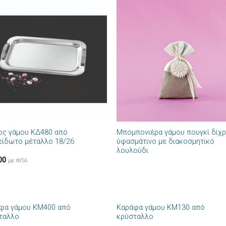
Πρόσθήκη
Πρόσθ
στην λίστα
στην λί
επιθυμιών
επιθυμ
+
ος γάμου ΚΔ480 από
Μπομπονιέρα γάμου πουγκί δίχ
είδωτο μέταλλο 18/26
ύφασμάτινο με διακοσμητικό
λουλούδι
00
με ΦΠΑ
+
φα γάμου ΚΜ400 από
Καράφα γάμου ΚΜ130 από
Πρόσθήκη
Πρόσθ
ταλλο
κρύσταλλο
στην λίστα
στην λί