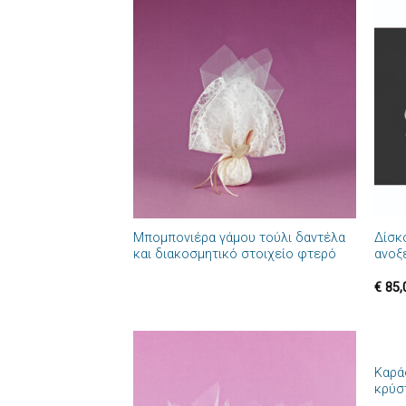
Πρόσθήκη
στην λίστα
επιθυμιών
+
+
Μπομπονιέρα γάμου τούλι δαντέλα
Δίσκ
και διακοσμητικό στοιχείο φτερό
ανοξ
€
85,
+
Καρά
Πρόσθήκη
κρύσ
στην λίστα