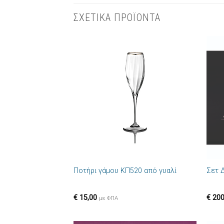
ΣΧΕΤΙΚΑ ΠΡΟΪΟΝΤΑ
Πρόσθήκη
στην λίστα
επιθυμιών
+
+
Ποτήρι γάμου ΚΠ520 από γυαλί
Σετ 
€
15,00
€
200
με ΦΠΑ