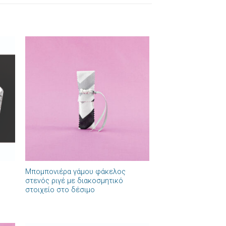
ήκη
Πρόσθήκη
στα
στην λίστα
ιών
επιθυμιών
+
Μπομπονιέρα γάμου φάκελος
στενός ριγέ με διακοσμητικό
στοιχείο στο δέσιμο