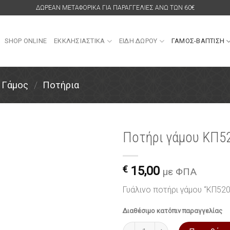
ΔΩΡΕΑΝ ΜΕΤΑΦΟΡΙΚΑ ΓΙΑ ΠΑΡΑΓΓΕΛΙΕΣ ΑΝΩ ΤΩΝ 60€
SHOP ONLINE
ΕΚΚΛΗΣΙΑΣΤΙΚΑ
ΕΙΔΗ ΔΩΡΟΥ
ΓΑΜΟΣ-ΒΑΠΤΙΣΗ
Γάμος
/
Ποτήρια
Ποτήρι γάμου ΚΠ52
Πρόσθήκη
στην
€
15,00
με ΦΠΑ
λίστα
επιθυμιών
Γυάλινο ποτήρι γάμου “ΚΠ520
Διαθέσιμο κατόπιν παραγγελίας
Ποτήρι γάμου ΚΠ520 από γυαλί