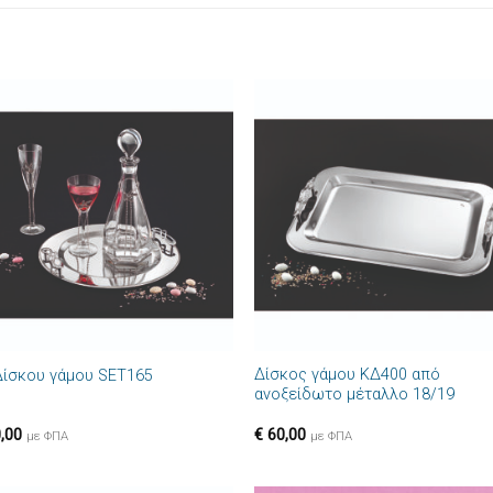
Πρόσθήκη
Πρόσθ
στην λίστα
στην λί
επιθυμιών
επιθυμ
+
Δίσκος γάμου ΚΔ400 από
Δίσκου γάμου SET165
ανοξείδωτο μέταλλο 18/19
,00
€
60,00
με ΦΠΑ
με ΦΠΑ