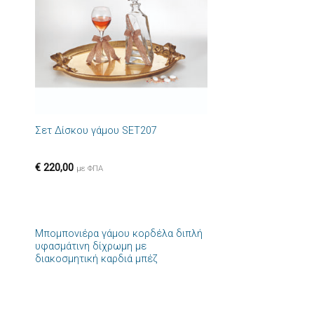
ιών
επιθυμιών
+
Σετ Δίσκου γάμου SET207
€
220,00
με ΦΠΑ
+
Μπομπονιέρα γάμου κορδέλα διπλή
ήκη
Πρόσθήκη
υφασμάτινη δίχρωμη με
στα
στην λίστα
διακοσμητική καρδιά μπέζ
ιών
επιθυμιών