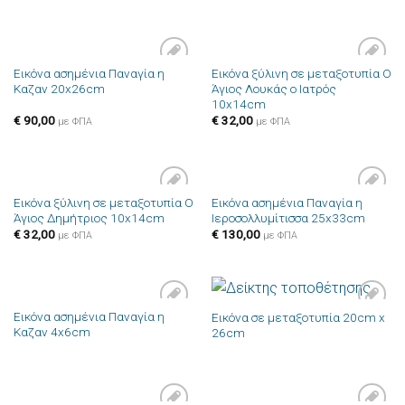
Εικόνα ασημένια Παναγία η
Εικόνα ξύλινη σε μεταξοτυπία Ο
Πρόσθήκη
Πρόσθήκη
Καζαν 20x26cm
Άγιος Λουκάς ο Ιατρός
στην λίστα
στην λίστα
10x14cm
επιθυμιών
επιθυμιών
€
90,00
€
32,00
με ΦΠΑ
με ΦΠΑ
Εικόνα ξύλινη σε μεταξοτυπία Ο
Εικόνα ασημένια Παναγία η
Πρόσθήκη
Πρόσθήκη
Άγιος Δημήτριος 10x14cm
Ιεροσολλυμίτισσα 25x33cm
στην λίστα
στην λίστα
επιθυμιών
επιθυμιών
€
32,00
€
130,00
με ΦΠΑ
με ΦΠΑ
Εικόνα ασημένια Παναγία η
Εικόνα σε μεταξοτυπία 20cm x
Πρόσθήκη
Πρόσθήκη
Καζαν 4x6cm
26cm
στην λίστα
στην λίστα
επιθυμιών
επιθυμιών