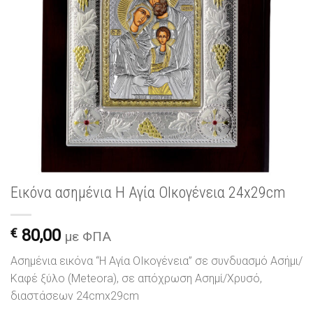
Εικόνα ασημένια Η Αγία ΟΙκογένεια 24x29cm
€
80,00
με ΦΠΑ
Ασημένια εικόνα “Η Αγία ΟΙκογένεια” σε συνδυασμό Ασήμι/
Καφέ ξύλο (Meteora), σε απόχρωση Ασημί/Χρυσό,
διαστάσεων 24cmx29cm