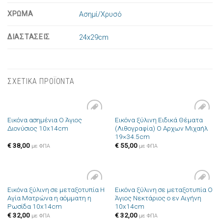
ΧΡΩΜΑ
Ασημί/Χρυσό
ΔΙΑΣΤΑΣΕΙΣ
24x29cm
ΣΧΕΤΙΚΑ ΠΡΟΪΟΝΤΑ
Εικόνα ασημένια Ο Άγιος
Εικόνα ξύλινη Ειδικά Θέματα
Πρόσθήκη
Πρόσθήκη
Διονύσιος 10x14cm
(Λιθογραφία) Ο Αρχων Μιχαήλ
στην λίστα
στην λίστα
19×34.5cm
επιθυμιών
επιθυμιών
€
38,00
€
55,00
με ΦΠΑ
με ΦΠΑ
Εικόνα ξύλινη σε μεταξοτυπία Η
Εικόνα ξύλινη σε μεταξοτυπία Ο
Πρόσθήκη
Πρόσθήκη
Αγία Ματρώνα η αόμματη η
Άγιος Νεκτάριος ο εν Αιγήνη
στην λίστα
στην λίστα
Ρωσίδα 10x14cm
10x14cm
επιθυμιών
επιθυμιών
€
32,00
€
32,00
με ΦΠΑ
με ΦΠΑ