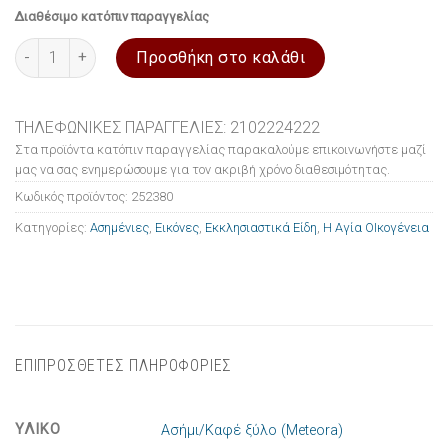
Διαθέσιμο κατόπιν παραγγελίας
Εικόνα ασημένια Η Αγία ΟΙκογένεια 24x29cm ποσότητα
Προσθήκη στο καλάθι
ΤΗΛΕΦΩΝΙΚΕΣ ΠΑΡΑΓΓΕΛΙΕΣ: 2102224222
Στα προϊόντα κατόπιν παραγγελίας παρακαλούμε επικοινωνήστε μαζί
μας να σας ενημερώσουμε για τον ακριβή χρόνο διαθεσιμότητας.
Κωδικός προϊόντος:
252380
Κατηγορίες:
Ασημένιες
,
Εικόνες
,
Εκκλησιαστικά Είδη
,
Η Αγία ΟΙκογένεια
ΕΠΙΠΡΟΣΘΕΤΕΣ ΠΛΗΡΟΦΟΡΙΕΣ
ΥΛΙΚΟ
Ασήμι/Καφέ ξύλο (Meteora)