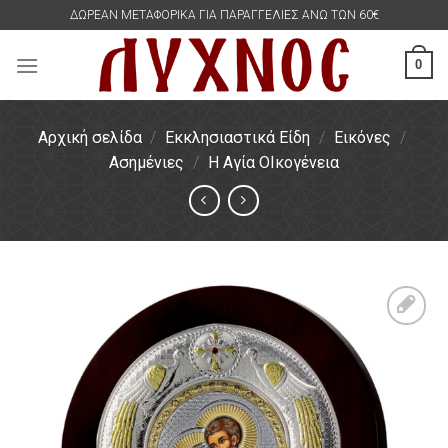
Skip
ΔΩΡΕΑΝ ΜΕΤΑΦΟΡΙΚΑ ΓΙΑ ΠΑΡΑΓΓΕΛΙΕΣ ΑΝΩ ΤΩΝ 60€
to
content
0
Αρχική σελίδα
/
Εκκλησιαστικά Είδη
/
Εικόνες
/
Ασημένιες
/
Η Αγία ΟΙκογένεια
Πρόσθήκη
στην
λίστα
επιθυμιών