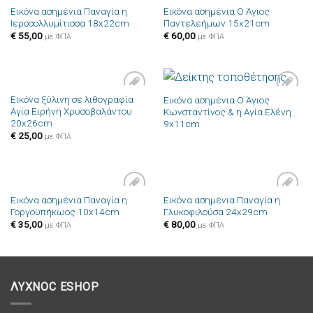
Εικόνα ασημένια Παναγία η
Εικόνα ασημένια Ο Άγιος
Πρόσθήκη
Πρόσθήκη
Ιεροσολλυμίτισσα 18x22cm
Παντελεήμων 15x21cm
στην λίστα
στην λίστα
επιθυμιών
επιθυμιών
€
55,00
€
60,00
με ΦΠΑ
με ΦΠΑ
Εικόνα ξύλινη σε λιθογραφία
Εικόνα ασημένια Ο Άγιος
Πρόσθήκη
Πρόσθήκη
Αγία Ειρήνη Χρυσοβαλάντου
Κωνσταντίνος & η Αγία Ελένη
στην λίστα
στην λίστα
20x26cm
επιθυμιών
επιθυμιών
9x11cm
€
25,00
με ΦΠΑ
Εικόνα ασημένια Παναγία η
Εικόνα ασημένια Παναγία η
Πρόσθήκη
Πρόσθήκη
Γοργοϋπήκωος 10x14cm
Γλυκοφιλούσα 24x29cm
στην λίστα
στην λίστα
επιθυμιών
επιθυμιών
€
35,00
€
80,00
με ΦΠΑ
με ΦΠΑ
ΛΥΧΝΟC ESHOP