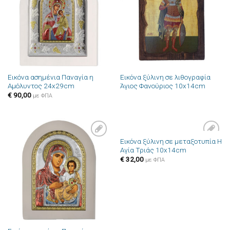
επιθυμιών
επιθυμιών
Εικόνα ασημένια Παναγία η
Εικόνα ξύλινη σε λιθογραφία
Αμόλυντος 24x29cm
Άγιος Φανούριος 10x14cm
€
90,00
με ΦΠΑ
Εικόνα ξύλινη σε μεταξοτυπία Η
Πρόσθήκη
Πρόσθήκη
Αγία Τριάς 10x14cm
στην λίστα
στην λίστα
επιθυμιών
επιθυμιών
€
32,00
με ΦΠΑ