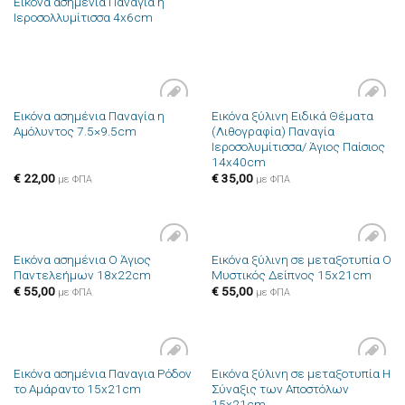
Εικόνα ασημένια Παναγία η
Ιεροσολλυμίτισσα 4x6cm
Εικόνα ασημένια Παναγία η
Εικόνα ξύλινη Ειδικά Θέματα
Πρόσθήκη
Πρόσθήκη
Αμόλυντος 7.5×9.5cm
(Λιθογραφία) Παναγία
στην λίστα
στην λίστα
Ιεροσολυμίτισσα/ Άγιος Παίσιος
επιθυμιών
επιθυμιών
14x40cm
€
22,00
€
35,00
με ΦΠΑ
με ΦΠΑ
Εικόνα ασημένια Ο Άγιος
Εικόνα ξύλινη σε μεταξοτυπία Ο
Πρόσθήκη
Πρόσθήκη
Παντελεήμων 18x22cm
Μυστικός Δείπνος 15x21cm
στην λίστα
στην λίστα
επιθυμιών
επιθυμιών
€
55,00
€
55,00
με ΦΠΑ
με ΦΠΑ
Εικόνα ασημένια Παναγια Ρόδον
Εικόνα ξύλινη σε μεταξοτυπία Η
Πρόσθήκη
Πρόσθήκη
το Αμάραντο 15x21cm
Σύναξις των Αποστόλων
στην λίστα
στην λίστα
15x21cm
επιθυμιών
επιθυμιών