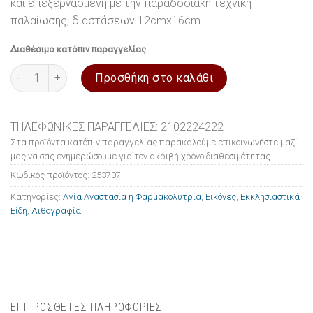
και επεξεργασμένη με την παραδοσιακή τεχνική
παλαίωσης, διαστάσεων 12cmx16cm
Διαθέσιμο κατόπιν παραγγελίας
Εικόνα ξύλινη σε λιθογραφία Αγία Αναστασία η Φαρμακολύτρια
Προσθήκη στο καλάθι
ΤΗΛΕΦΩΝΙΚΕΣ ΠΑΡΑΓΓΕΛΙΕΣ: 2102224222
Στα προϊόντα κατόπιν παραγγελίας παρακαλούμε επικοινωνήστε μαζί
μας να σας ενημερώσουμε για τον ακριβή χρόνο διαθεσιμότητας.
Κωδικός προϊόντος:
253707
Κατηγορίες:
Αγία Αναστασία η Φαρμακολύτρια
,
Εικόνες
,
Εκκλησιαστικά
Είδη
,
Λιθογραφία
ΕΠΙΠΡΟΣΘΕΤΕΣ ΠΛΗΡΟΦΟΡΙΕΣ