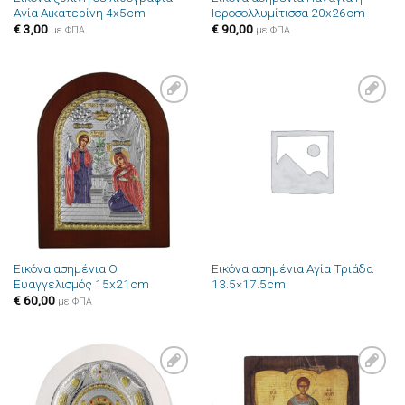
Αγία Αικατερίνη 4x5cm
Ιεροσολλυμίτισσα 20x26cm
€
3,00
€
90,00
με ΦΠΑ
με ΦΠΑ
Πρόσθήκη
Πρόσθήκη
στην λίστα
στην λίστα
επιθυμιών
επιθυμιών
Εικόνα ασημένια Ο
Εικόνα ασημένια Αγία Τριάδα
Ευαγγελισμός 15x21cm
13.5×17.5cm
€
60,00
με ΦΠΑ
Πρόσθήκη
Πρόσθήκη
στην λίστα
στην λίστα