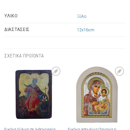
ΥΛΙΚΟ
Ξύλο
ΔΙΑΣΤΑΣΕΙΣ
12x16cm
ΣΧΕΤΙΚΑ ΠΡΟΪΟΝΤΑ
Πρόσθήκη
Πρόσθήκη
στην λίστα
στην λίστα
επιθυμιών
επιθυμιών
Εικόνα ξύλινη σε λιθογραφία
Εικόνα ασημένια Παναγία η