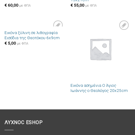
€
60,00
€
55,00
με ΦΠΑ
με ΦΠΑ
Εικόνα ξύλινη σε λιθογραφία
Πρόσθήκη
Πρόσθήκη
Εισόδια της Θεοτόκου 6x9cm
στην λίστα
στην λίστα
επιθυμιών
επιθυμιών
€
5,00
με ΦΠΑ
Εικόνα ασημένια Ο Άγιος
Ιωάννης ο Θεολόγος 20x25cm
ΛΥΧΝΟC ESHOP