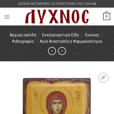
Skip
ΔΩΡΕΑΝ ΜΕΤΑΦΟΡΙΚΑ ΓΙΑ ΠΑΡΑΓΓΕΛΙΕΣ ΑΝΩ ΤΩΝ 60€
to
content
0
Αρχική σελίδα
/
Εκκλησιαστικά Είδη
/
Εικόνες
/
Λιθογραφία
/
Αγία Αναστασία η Φαρμακολύτρια
Πρόσθήκη
στην
λίστα
επιθυμιών