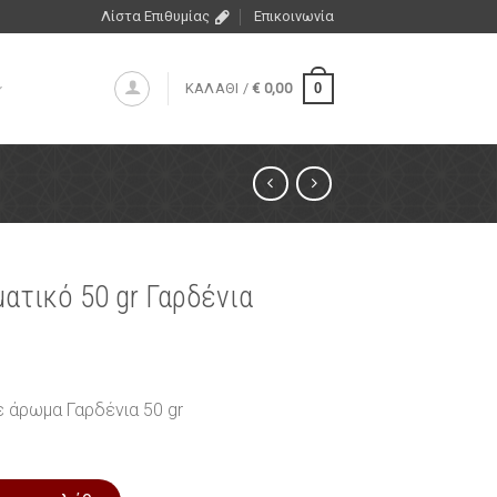
Λίστα Επιθυμίας
Επικοινωνία
0
ΚΑΛΑΘΙ /
€
0,00
τικό 50 gr Γαρδένια
 άρωμα Γαρδένια 50 gr
 Γαρδένια ποσότητα