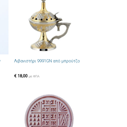
ήκη
Πρόσθήκη
στα
στην λίστα
ιών
επιθυμιών
+
ό
Λιβανιστήρι 9991GN από μπρούτζο
€
18,00
με ΦΠΑ
ήκη
Πρόσθήκη
στα
στην λίστα
ιών
επιθυμιών