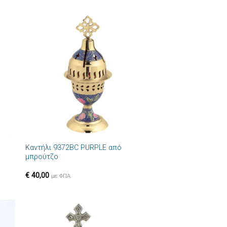
ήκη
Πρόσθήκη
στα
στην λίστα
ιών
επιθυμιών
+
Καντήλι 9372BC PURPLE από
μπρούτζο
€
40,00
με ΦΠΑ