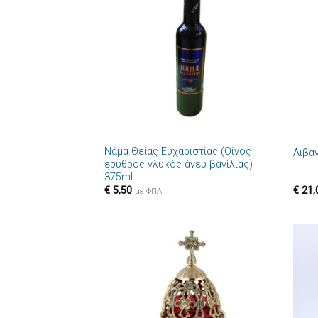
Πρόσθήκη
στην λίστα
επιθυμιών
+
+
Νάμα Θείας Ευχαριστίας (Οίνος
Λιβα
ερυθρός γλυκός άνευ βανίλιας)
375ml
€
5,50
€
21,
με ΦΠΑ
Πρόσθήκη
στην λίστα
επιθυμιών