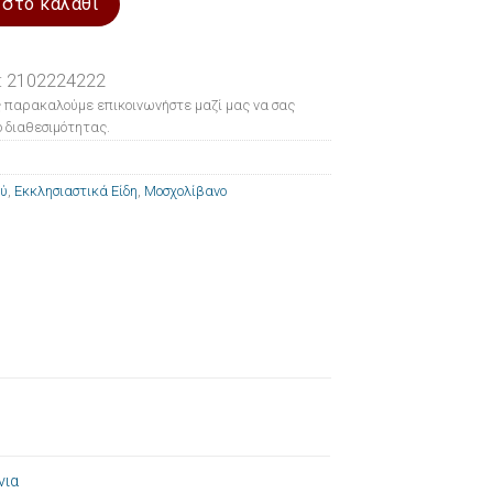
 στο καλάθι
: 2102224222
 παρακαλούμε επικοινωνήστε μαζί μας να σας
 διαθεσιμότητας.
ού
,
Εκκλησιαστικά Είδη
,
Μοσχολίβανο
νια