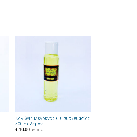
ήκη
Πρόσθήκη
στα
στην λίστα
ιών
επιθυμιών
+
Κολώνια Μενούνος 60⁰ συσκευασίας
500 ml Λεμόνι
€
10,00
με ΦΠΑ