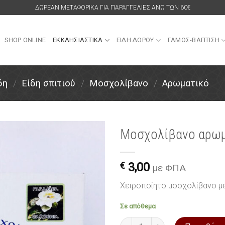
ΔΩΡΕΑΝ ΜΕΤΑΦΟΡΙΚΑ ΓΙΑ ΠΑΡΑΓΓΕΛΙΕΣ ΑΝΩ ΤΩΝ 60€
SHOP ONLINE
ΕΚΚΛΗΣΙΑΣΤΙΚΑ
ΕΙΔΗ ΔΩΡΟΥ
ΓΑΜΟΣ-ΒΑΠΤΙΣΗ
δη
/
Είδη σπιτιού
/
Μοσχολίβανο
/
Αρωματικό
Μοσχολίβανο αρωμα
Πρόσθήκη
στην
€
3,00
με ΦΠΑ
λίστα
επιθυμιών
Χειροποίητο μοσχολίβανο με
Σε απόθεμα
Μοσχολίβανο αρωματικό 50 gr