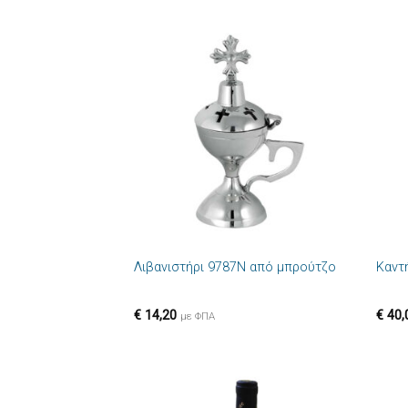
Πρόσθήκη
στην λίστα
επιθυμιών
+
+
Λιβανιστήρι 9787N από μπρούτζο
Καντ
€
14,20
€
40,
με ΦΠΑ