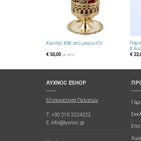
+
+
Παρα
Καντήλι 83B από μπρούτζο
lt Ά
€
50,00
€
22,
με ΦΠΑ
ΛΥΧΝΟC ESHOP
ΠΡ
Εξυπηρέτηση Πελατών
Γάμ
Εκκλ
T: +30 210 2224222
E: info@lyxnoc.gr
Επο
Χωρ