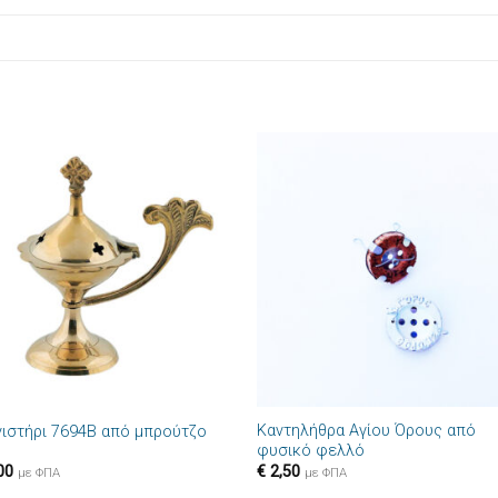
Πρόσθήκη
Πρόσθ
στην λίστα
στην λί
επιθυμιών
επιθυμ
+
Καντηλήθρα Αγίου Όρους από
νιστήρι 7694B από μπρούτζο
φυσικό φελλό
00
€
2,50
με ΦΠΑ
με ΦΠΑ