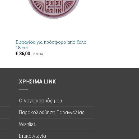
+
Σφραγίδα για πρόσφορο από ξύλο
18 cm
€
36,00
με ΦΠΑ
ΧΡΗΣΙΜΑ LINK
Ο λογαριασμός μου
Παρακολούθηση Παραγγελίας
Wishlist
Επικοινωνία