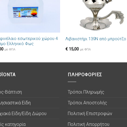
+
φινέλαιο εσωτερικού χώρου 4
Λιβανιστήρι 139N από μπρούτζο
οσμο Ελληνικό Φως
00
€
15,00
με ΦΠΑ
με ΦΠΑ
ΟΪΟΝΤΑ
ΠΛΗΡΟΦΟΡΙΕΣ
ος-Βάπτιση
Τρόποι Πληρωμής
ησιαστικά Είδη
Τρόποι Αποστολής
χιακά Είδη/Είδη Δώρου
Πολιτική Επιστροφών
ίς κατηγορία
Πολιτική Απορρήτου