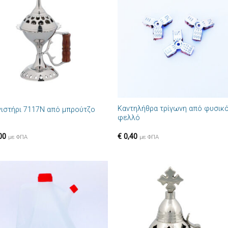
Πρόσθήκη
Πρόσθ
στην λίστα
στην λί
επιθυμιών
επιθυμ
+
Καντηλήθρα τρίγωνη από φυσικ
νιστήρι 7117N από μπρούτζο
φελλό
00
€
0,40
με ΦΠΑ
με ΦΠΑ
Πρόσθήκη
Πρόσθ
στην λίστα
στην λί
επιθυμιών
επιθυμ