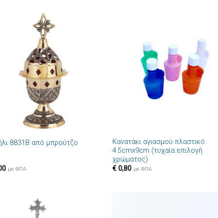
Πρόσθήκη
Πρόσθ
στην λίστα
στην λί
επιθυμιών
επιθυμ
+
Κανατάκι αγιασμού πλαστικό
ήλι 8831B από μπρούτζο
4.5cmx9cm (τυχαία επιλογή
χρώματος)
00
€
0,80
με ΦΠΑ
με ΦΠΑ