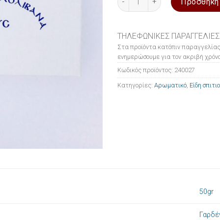
Προσθήκη
ΤΗΛΕΦΩΝΙΚΕΣ ΠΑΡΑΓΓΕΛΙΕΣ
Στα προϊόντα κατόπιν παραγγελίας
ενημερώσουμε για τον ακριβή χρόνο
Κωδικός προϊόντος:
240027
Κατηγορίες:
Αρωματικό
,
Είδη σπιτι
50gr
Γαρδέ