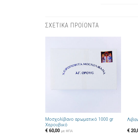
ΣΧΕΤΙΚΑ ΠΡΟΪΟΝΤΑ
Πρόσθήκη
στην λίστα
επιθυμιών
+
+
Μοσχολίβανο αρωματικό 1000 gr
Λιβα
Χερουβικό
€
60,00
€
20,
με ΦΠΑ