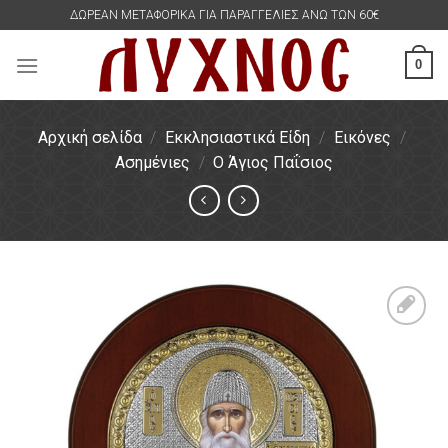
Skip
ΔΩΡΕΑΝ ΜΕΤΑΦΟΡΙΚΑ ΓΙΑ ΠΑΡΑΓΓΕΛΙΕΣ ΑΝΩ ΤΩΝ 60€
to
content
0
Αρχική σελίδα
/
Εκκλησιαστικά Είδη
/
Εικόνες
/
Ασημένιες
/
Ο Άγιος Παΐσιος
Πρόσθήκη
στην
λίστα
επιθυμιών