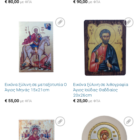
€
80,00
€
90,00
με ΦΠΑ
με ΦΠΑ
Πρόσθήκη
Πρόσθήκη
στην λίστα
στην λίστα
επιθυμιών
επιθυμιών
Εικόνα ξύλινη σε μεταξοτυπία Ο
Εικόνα ξύλινη σε λιθογραφία
Άγιος Μηνάς 15x21cm
Άγιος Ιούδας Θαδδαίος
20x26cm
€
55,00
€
25,00
με ΦΠΑ
με ΦΠΑ
Πρόσθήκη
Πρόσθήκη
στην λίστα
στην λίστα
επιθυμιών
επιθυμιών