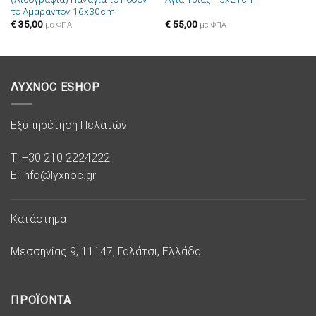
στην λίστα
στην λίστα
το Αμάραντον 16x30cm
επιθυμιών
επιθυμιών
€
35,00
€
55,00
με ΦΠΑ
με ΦΠΑ
ΛΥΧΝΟC ESHOP
Εξυπηρέτηση Πελατών
T: +30 210 2224222
E: info@lyxnoc.gr
Κατάστημα
Μεσσηνίας 9, 11147, Γαλάτσι, Ελλάδα
ΠΡΟΪΟΝΤΑ