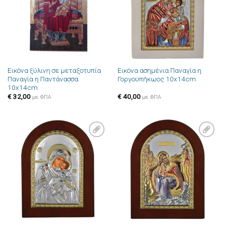
Εικόνα ξύλινη σε μεταξοτυπία
Εικόνα ασημένια Παναγία η
Παναγία η Παντάνασσα
Γοργοϋπήκωος 10x14cm
10x14cm
€
32,00
€
40,00
με ΦΠΑ
με ΦΠΑ
Πρόσθήκη
Πρόσθήκη
στην λίστα
στην λίστα
επιθυμιών
επιθυμιών