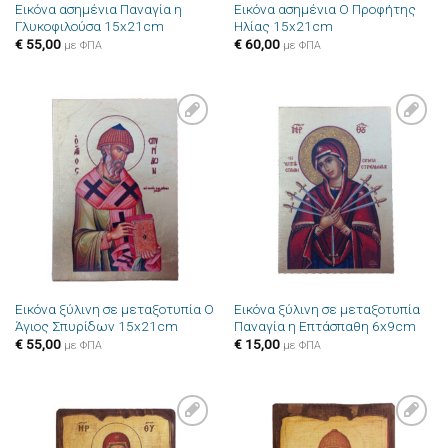
Εικόνα ασημένια Παναγία η
Εικόνα ασημένια Ο Προφήτης
Γλυκοφιλούσα 15x21cm
Ηλίας 15x21cm
€
55,00
€
60,00
με ΦΠΑ
με ΦΠΑ
Πρόσθήκη
Πρόσθήκη
στην λίστα
στην λίστα
επιθυμιών
επιθυμιών
Εικόνα ξύλινη σε μεταξοτυπία Ο
Εικόνα ξύλινη σε μεταξοτυπία
Άγιος Σπυρίδων 15x21cm
Παναγία η Επτάσπαθη 6x9cm
€
55,00
€
15,00
με ΦΠΑ
με ΦΠΑ
Πρόσθήκη
Πρόσθήκη