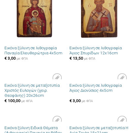
στην λίστα
στην λίστα
επιθυμιών
επιθυμιών
Εικόνα ξύλινη σε λιθογραφία
Εικόνα ξύλινη σε λιθογραφία
Παναγία Ελευθερώτρια 4x5cm
Άγιος Σπυρίδων 12x16cm
€
3,00
€
13,50
με ΦΠΑ
με ΦΠΑ
Εικόνα ξύλινη σε μεταξοτυπία
Εικόνα ξύλινη σε λιθογραφία
Πρόσθήκη
Πρόσθήκη
Χριστός Ευλογών (χειρ.
Άγιος Διονύσιος 4x5cm
στην λίστα
στην λίστα
Θεοφάνης) 20x26cm
επιθυμιών
επιθυμιών
€
100,00
€
3,00
με ΦΠΑ
με ΦΠΑ
Εικόνα ξύλινη Ειδικά Θέματα
Εικόνα ξύλινη σε μεταξοτυπία Η
Πρόσθήκη
Πρόσθήκη
(Λιθογραφία) Παναγία το Ρόδον
Αγία Τριάς 15x21cm