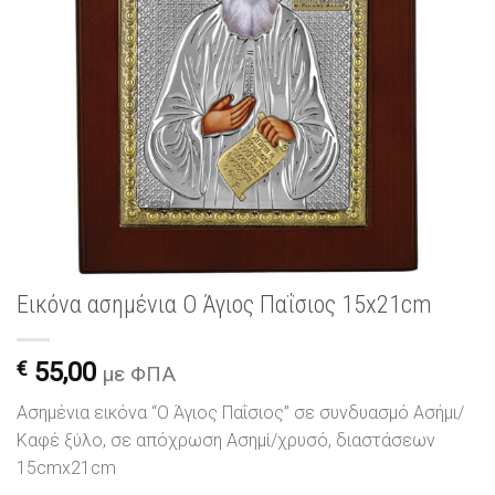
Εικόνα ασημένια Ο Άγιος Παΐσιος 15x21cm
€
55,00
με ΦΠΑ
Ασημένια εικόνα “Ο Άγιος Παΐσιος” σε συνδυασμό Ασήμι/
Καφέ ξύλο, σε απόχρωση Ασημί/χρυσό, διαστάσεων
15cmx21cm