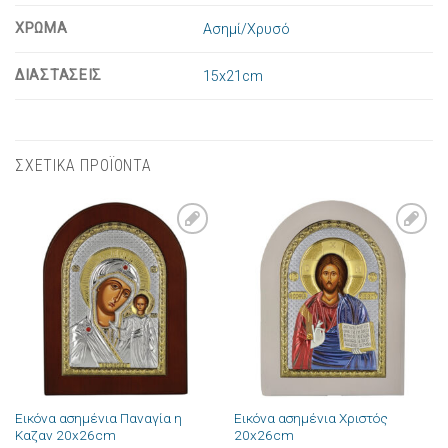
ΧΡΩΜΑ
Ασημί/Χρυσό
ΔΙΑΣΤΑΣΕΙΣ
15x21cm
ΣΧΕΤΙΚΑ ΠΡΟΪΟΝΤΑ
Πρόσθήκη
Πρόσθήκη
στην λίστα
στην λίστα
επιθυμιών
επιθυμιών
Εικόνα ασημένια Παναγία η
Εικόνα ασημένια Χριστός
Καζαν 20x26cm
20x26cm