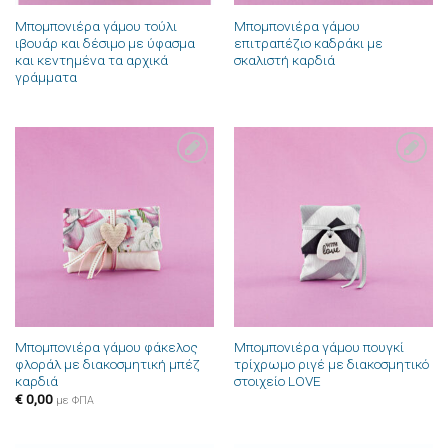
Μπομπονιέρα γάμου τούλι
Μπομπονιέρα γάμου
ιβουάρ και δέσιμο με ύφασμα
επιτραπέζιο καδράκι με
και κεντημένα τα αρχικά
σκαλιστή καρδιά
γράμματα
Πρόσθήκη
Πρόσθήκη
στην λίστα
στην λίστα
επιθυμιών
επιθυμιών
Μπομπονιέρα γάμου φάκελος
Μπομπονιέρα γάμου πουγκί
φλοράλ με διακοσμητική μπέζ
τρίχρωμο ριγέ με διακοσμητικό
καρδιά
στοιχείο LOVE
€
0,00
με ΦΠΑ