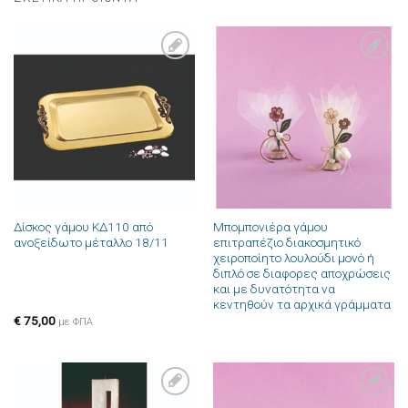
Πρόσθήκη
Πρόσθήκη
στην λίστα
στην λίστα
επιθυμιών
επιθυμιών
Δίσκος γάμου ΚΔ110 από
Μπομπονιέρα γάμου
ανοξείδωτο μέταλλο 18/11
επιτραπέζιο διακοσμητικό
χειροποίητο λουλούδι μονό ή
διπλό σε διαφορες αποχρώσεις
και με δυνατότητα να
κεντηθούν τα αρχικά γράμματα
€
75,00
με ΦΠΑ