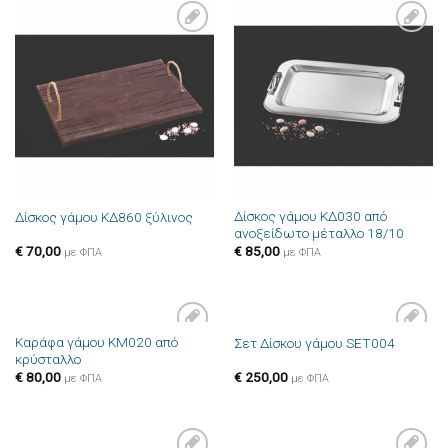
Πρόσθήκη
Πρόσθήκη
στην λίστα
στην λίστα
επιθυμιών
επιθυμιών
Δίσκος γάμου ΚΔ030 από
Δίσκος γάμου ΚΔ860 ξύλινος
ανοξείδωτο μέταλλο 18/10
€
70,00
€
85,00
με ΦΠΑ
με ΦΠΑ
Καράφα γάμου ΚΜ020 από
Σετ Δίσκου γάμου SET004
Πρόσθήκη
Πρόσθήκη
κρύσταλλο
στην λίστα
στην λίστα
επιθυμιών
επιθυμιών
€
80,00
€
250,00
με ΦΠΑ
με ΦΠΑ