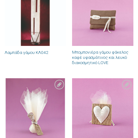
Πρόσθήκη
Πρόσθήκη
στην λίστα
στην λίστα
επιθυμιών
επιθυμιών
Μπομπονιέρα γάμου φάκελος
Λαμπάδα γάμου ΚΛ042
καφέ υφασμάτινος και λευκό
διακοσμητικό LOVE
Πρόσθήκη
Πρόσθήκη
στην λίστα
στην λίστα
επιθυμιών
επιθυμιών