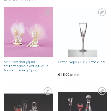
Πρόσθήκη
Πρόσθήκη
στην λίστα
στην λίστα
επιθυμιών
επιθυμιών
Μπομπονιέρα γάμου
Ποτήρι γάμου ΚΠ170 από γυαλί
επιτραπέζιο διακοσμητικό με
λουλουδι λευκή ή ροζ
€
15,00
με ΦΠΑ
Πρόσθήκη
Πρόσθήκη
στην λίστα
στην λίστα
επιθυμιών
επιθυμιών