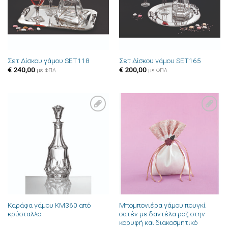
Σετ Δίσκου γάμου SET118
Σετ Δίσκου γάμου SET165
€
240,00
€
200,00
με ΦΠΑ
με ΦΠΑ
Πρόσθήκη
Πρόσθήκη
στην λίστα
στην λίστα
επιθυμιών
επιθυμιών
Καράφα γάμου ΚΜ360 από
Μπομπονιέρα γάμου πουγκί
κρύσταλλο
σατέν με δαντέλα ροζ στην
κορυφή και διακοσμητικό