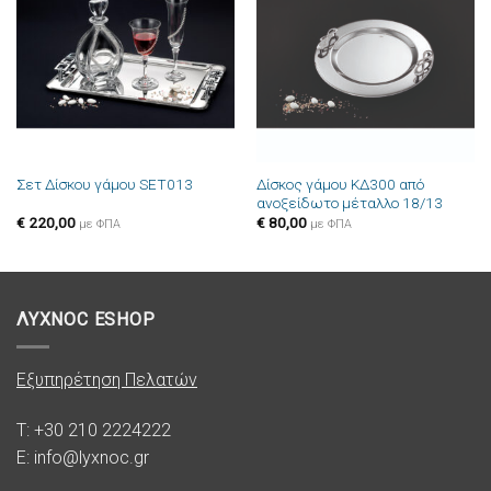
στην λίστα
στην λίστα
επιθυμιών
επιθυμιών
Δίσκος γάμου ΚΔ300 από
Σετ Δίσκου γάμου SET013
ανοξείδωτο μέταλλο 18/13
€
220,00
€
80,00
με ΦΠΑ
με ΦΠΑ
ΛΥΧΝΟC ESHOP
Εξυπηρέτηση Πελατών
T: +30 210 2224222
E: info@lyxnoc.gr