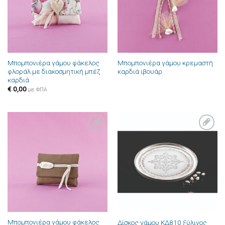
Μπομπονιέρα γάμου φάκελος
Μπομπονιέρα γάμου κρεμαστή
φλοράλ με διακοσμητική μπέζ
καρδιά ιβουάρ
καρδιά
€
0,00
με ΦΠΑ
Πρόσθήκη
Πρόσθήκη
στην λίστα
στην λίστα
επιθυμιών
επιθυμιών
Μπομπονιέρα γάμου φάκελος
Δίσκος γάμου ΚΔ810 ξύλινος