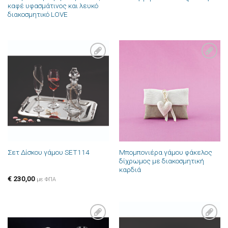
καφέ υφασμάτινος και λευκό
διακοσμητικό LOVE
Πρόσθήκη
Πρόσθήκη
στην λίστα
στην λίστα
επιθυμιών
επιθυμιών
Μπομπονιέρα γάμου φάκελος
Σετ Δίσκου γάμου SET114
δίχρωμος με διακοσμητική
καρδιά
€
230,00
με ΦΠΑ
Πρόσθήκη
Πρόσθήκη