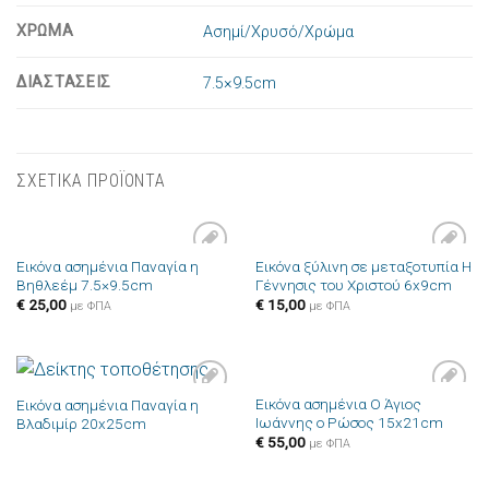
ΧΡΩΜΑ
Ασημί/Χρυσό/Χρώμα
ΔΙΑΣΤΑΣΕΙΣ
7.5×9.5cm
ΣΧΕΤΙΚΑ ΠΡΟΪΟΝΤΑ
Εικόνα ασημένια Παναγία η
Εικόνα ξύλινη σε μεταξοτυπία Η
Πρόσθήκη
Πρόσθήκη
Βηθλεέμ 7.5×9.5cm
Γέννησις του Χριστού 6x9cm
στην λίστα
στην λίστα
επιθυμιών
επιθυμιών
€
25,00
€
15,00
με ΦΠΑ
με ΦΠΑ
Εικόνα ασημένια Ο Άγιος
Εικόνα ασημένια Παναγία η
Πρόσθήκη
Πρόσθήκη
Ιωάννης ο Ρώσος 15x21cm
Βλαδιμίρ 20x25cm
στην λίστα
στην λίστα
επιθυμιών
επιθυμιών
€
55,00
με ΦΠΑ