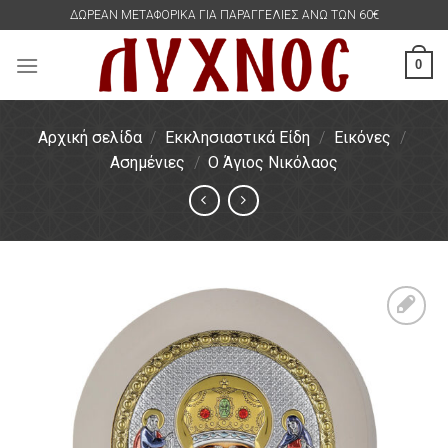
Skip
ΔΩΡΕΑΝ ΜΕΤΑΦΟΡΙΚΑ ΓΙΑ ΠΑΡΑΓΓΕΛΙΕΣ ΑΝΩ ΤΩΝ 60€
to
content
0
Αρχική σελίδα
/
Εκκλησιαστικά Είδη
/
Εικόνες
/
Ασημένιες
/
Ο Άγιος Νικόλαος
Πρόσθήκη
στην
λίστα
επιθυμιών