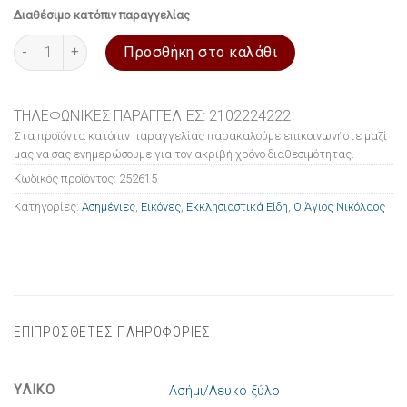
Διαθέσιμο κατόπιν παραγγελίας
Εικόνα ασημένια Ο Άγιος Νικόλαος 7.5x9.5cm ποσότητα
Προσθήκη στο καλάθι
ΤΗΛΕΦΩΝΙΚΕΣ ΠΑΡΑΓΓΕΛΙΕΣ: 2102224222
Στα προϊόντα κατόπιν παραγγελίας παρακαλούμε επικοινωνήστε μαζί
μας να σας ενημερώσουμε για τον ακριβή χρόνο διαθεσιμότητας.
Κωδικός προϊόντος:
252615
Κατηγορίες:
Ασημένιες
,
Εικόνες
,
Εκκλησιαστικά Είδη
,
Ο Άγιος Νικόλαος
ΕΠΙΠΡΟΣΘΕΤΕΣ ΠΛΗΡΟΦΟΡΙΕΣ
ΥΛΙΚΟ
Ασήμι/Λευκό ξύλο