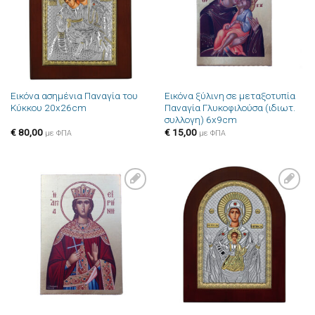
Εικόνα ασημένια Παναγία του
Εικόνα ξύλινη σε μεταξοτυπία
Κύκκου 20x26cm
Παναγία Γλυκοφιλούσα (ιδιωτ.
συλλογη) 6x9cm
€
80,00
€
15,00
με ΦΠΑ
με ΦΠΑ
Πρόσθήκη
Πρόσθήκη
στην λίστα
στην λίστα
επιθυμιών
επιθυμιών