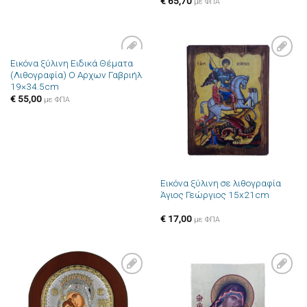
€
65,70
με ΦΠΑ
Εικόνα ξύλινη Ειδικά Θέματα
Πρόσθήκη
Πρόσθήκη
(Λιθογραφία) Ο Αρχων Γαβριήλ
στην λίστα
στην λίστα
19×34.5cm
επιθυμιών
επιθυμιών
€
55,00
με ΦΠΑ
Εικόνα ξύλινη σε λιθογραφία
Άγιος Γεώργιος 15x21cm
€
17,00
με ΦΠΑ
Πρόσθήκη
Πρόσθήκη
στην λίστα
στην λίστα
επιθυμιών
επιθυμιών