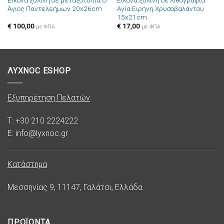
Εικόνα ξύλινη σε μεταξοτυπία Ο
Εικόνα ξύλινη σε λιθογραφία
Πρόσθήκη
Πρόσθήκη
Άγιος Παντελεήμων 20x26cm
Αγία Ειρήνη Χρυσοβαλάντου
στην λίστα
στην λίστα
15x21cm
επιθυμιών
επιθυμιών
€
100,00
€
17,00
με ΦΠΑ
με ΦΠΑ
ΛΥΧΝΟC ESHOP
Εξυπηρέτηση Πελατών
T: +30 210 2224222
E: info@lyxnoc.gr
Κατάστημα
Μεσσηνίας 9, 11147, Γαλάτσι, Ελλάδα
ΠΡΟΪΟΝΤΑ