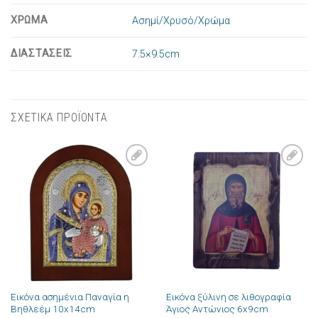
ΧΡΩΜΑ
Ασημί/Χρυσό/Χρώμα
ΔΙΑΣΤΑΣΕΙΣ
7.5×9.5cm
ΣΧΕΤΙΚΑ ΠΡΟΪΟΝΤΑ
Πρόσθήκη
Πρόσθήκη
στην λίστα
στην λίστα
επιθυμιών
επιθυμιών
Εικόνα ασημένια Παναγία η
Εικόνα ξύλινη σε λιθογραφία
Βηθλεέμ 10x14cm
Άγιος Αντώνιος 6x9cm