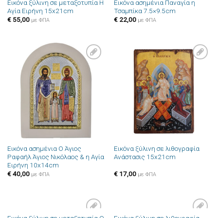
Εικόνα ξύλινη σε μεταξοτυπία Η
Εικόνα ασημένια Παναγία η
Αγία Ειρήνη 15x21cm
Τσαμπίκα 7.5×9.5cm
€
55,00
€
22,00
με ΦΠΑ
με ΦΠΑ
Πρόσθήκη
Πρόσθήκη
στην λίστα
στην λίστα
επιθυμιών
επιθυμιών
Εικόνα ασημένια Ο Άγιος
Εικόνα ξύλινη σε λιθογραφία
Ραφαήλ Άγιος Νικόλαος & η Αγία
Ανάστασις 15x21cm
Ειρήνη 10x14cm
€
40,00
€
17,00
με ΦΠΑ
με ΦΠΑ