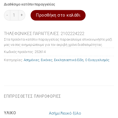
Διαθέσιμο κατόπιν παραγγελίας
Εικόνα ασημένια Ο Ευαγγελισμός 7.5x9.5cm ποσότητα
Προσθήκη στο καλάθι
ΤΗΛΕΦΩΝΙΚΕΣ ΠΑΡΑΓΓΕΛΙΕΣ: 2102224222
Στα προϊόντα κατόπιν παραγγελίας παρακαλούμε επικοινωνήστε μαζί
μας να σας ενημερώσουμε για τον ακριβή χρόνο διαθεσιμότητας.
Κωδικός προϊόντος:
252614
Κατηγορίες:
Ασημένιες
,
Εικόνες
,
Εκκλησιαστικά Είδη
,
Ο Ευαγγελισμός
ΕΠΙΠΡΟΣΘΕΤΕΣ ΠΛΗΡΟΦΟΡΙΕΣ
ΥΛΙΚΟ
Ασήμι/Λευκό ξύλο