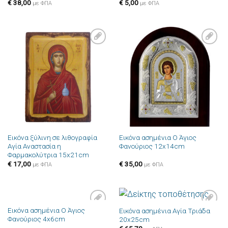
€
38,00
€
5,00
με ΦΠΑ
με ΦΠΑ
Πρόσθήκη
Πρόσθήκη
στην λίστα
στην λίστα
επιθυμιών
επιθυμιών
Εικόνα ξύλινη σε λιθογραφία
Εικόνα ασημένια Ο Άγιος
Αγία Αναστασία η
Φανούριος 12x14cm
Φαρμακολύτρια 15x21cm
€
17,00
€
35,00
με ΦΠΑ
με ΦΠΑ
Εικόνα ασημένια Ο Άγιος
Εικόνα ασημένια Αγία Τριάδα
Πρόσθήκη
Πρόσθήκη
Φανούριος 4x6cm
20x25cm
στην λίστα
στην λίστα
επιθυμιών
επιθυμιών