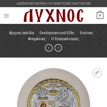
Skip
ΔΩΡΕΑΝ ΜΕΤΑΦΟΡΙΚΑ ΓΙΑ ΠΑΡΑΓΓΕΛΙΕΣ ΑΝΩ ΤΩΝ 60€
to
content
0
Αρχική σελίδα
/
Εκκλησιαστικά Είδη
/
Εικόνες
/
Ασημένιες
/
Ο Ευαγγελισμός
Πρόσθήκη
στην
λίστα
επιθυμιών