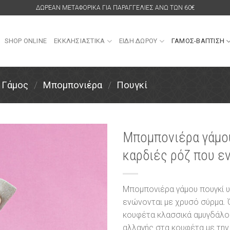
ΔΩΡΕΑΝ ΜΕΤΑΦΟΡΙΚΑ ΓΙΑ ΠΑΡΑΓΓΕΛΙΕΣ ΑΝΩ ΤΩΝ 60€
SHOP ONLINE
ΕΚΚΛΗΣΙΑΣΤΙΚΑ
ΕΙΔΗ ΔΩΡΟΥ
ΓΑΜΟΣ-ΒΑΠΤΙΣΗ
Γάμος
/
Μπομπονιέρα
/
Πουγκί
Μπομπονιέρα γάμου
καρδιές ρόζ που ε
Πρόσθήκη
στην
λίστα
επιθυμιών
Μπομπονιέρα γάμου πουγκί υ
ενώνονται με χρυσό σύρμα. 
κουφέτα κλασσικά αμυγδάλου
αλλαγής στα κουφέτα με την