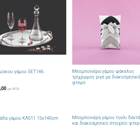
Πρόσθήκη
Πρόσθ
στην λίστα
στην λί
επιθυμιών
επιθυμ
+
Μπομπονιέρα γάμου φάκελος
Δίσκου γάμου SET146
τρίχρωμος ριγέ με διακοσμητικ
φτερό
,00
με ΦΠΑ
+
Μπομπονιέρα γάμου τούλι δαντ
άδα γάμου ΚΛ011 15x140cm
Πρόσθήκη
Πρόσθ
και διακοσμητικό στοιχείο φτε
στην λίστα
στην λί
επιθυμιών
επιθυμ