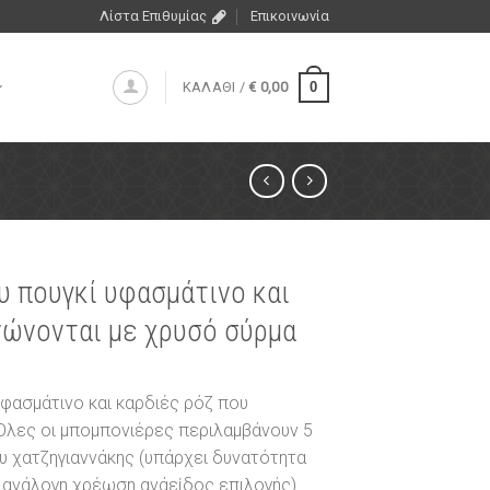
Λίστα Επιθυμίας
Επικοινωνία
0
ΚΑΛΑΘΙ /
€
0,00
 πουγκί υφασμάτινο και
νώνονται με χρυσό σύρμα
φασμάτινο και καρδιές ρόζ που
Όλες οι μπομπονιέρες περιλαμβάνουν 5
 χατζηγιαννάκης (υπάρχει δυνατότητα
 ανάλογη χρέωση ανάείδος επιλογής).