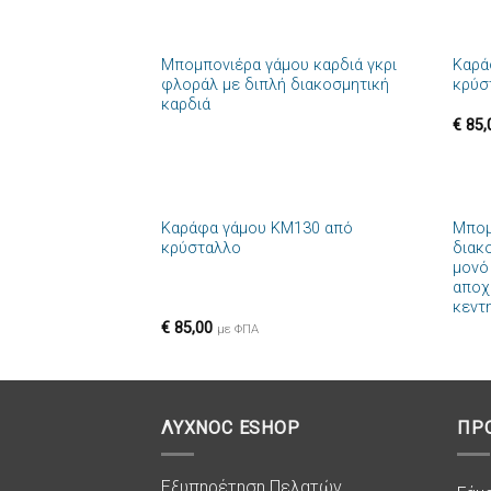
+
+
Μπομπονιέρα γάμου καρδιά γκρι
Καρά
Πρόσθήκη
φλοράλ με διπλή διακοσμητική
κρύσ
στην λίστα
καρδιά
επιθυμιών
€
85,
+
+
Καράφα γάμου ΚΜ130 από
Μπομ
Πρόσθήκη
κρύσταλλο
διακ
στην λίστα
μονό
επιθυμιών
αποχ
κεντ
€
85,00
με ΦΠΑ
ΛΥΧΝΟC ESHOP
ΠΡ
Εξυπηρέτηση Πελατών