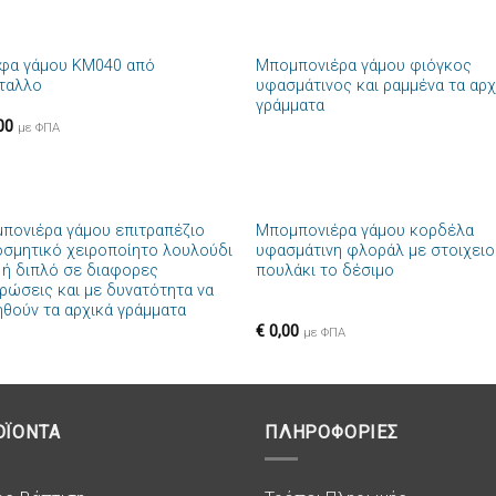
+
φα γάμου ΚΜ040 από
Μπομπονιέρα γάμου φιόγκος
Πρόσθήκη
Πρόσθ
ταλλο
υφασμάτινος και ραμμένα τα αρχ
στην λίστα
στην λί
γράμματα
επιθυμιών
επιθυμ
00
με ΦΠΑ
+
πονιέρα γάμου επιτραπέζιο
Μπομπονιέρα γάμου κορδέλα
Πρόσθήκη
Πρόσθ
οσμητικό χειροποίητο λουλούδι
υφασμάτινη φλοράλ με στοιχειο
στην λίστα
στην λί
 ή διπλό σε διαφορες
πουλάκι το δέσιμο
επιθυμιών
επιθυμ
ρώσεις και με δυνατότητα να
ηθούν τα αρχικά γράμματα
€
0,00
με ΦΠΑ
ΟΪΟΝΤΑ
ΠΛΗΡΟΦΟΡΙΕΣ