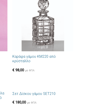
ήκη
Πρόσθήκη
στα
στην λίστα
ιών
επιθυμιών
+
Καράφα γάμου ΚΜ220 από
ό
κρύσταλλο
€
98,00
με ΦΠΑ
+
έλα
Σετ Δίσκου γάμου SET210
ήκη
Πρόσθήκη
ρό
στα
στην λίστα
€
180,00
ιών
επιθυμιών
με ΦΠΑ