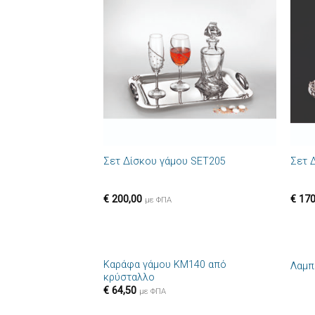
Πρόσθήκη
στην λίστα
επιθυμιών
+
+
Σετ Δίσκου γάμου SET205
Σετ 
€
200,00
€
170
με ΦΠΑ
+
+
Καράφα γάμου ΚΜ140 από
Λαμπ
Πρόσθήκη
κρύσταλλο
στην λίστα
€
64,50
επιθυμιών
με ΦΠΑ