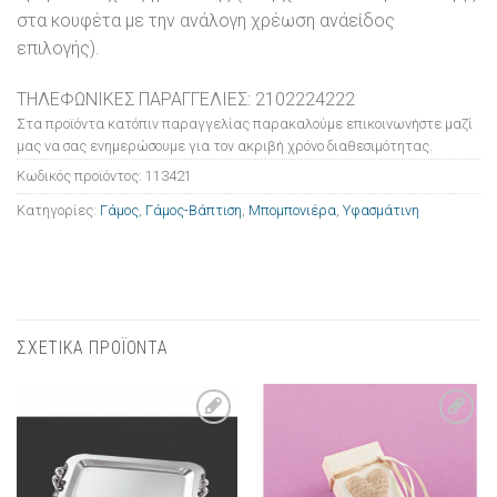
στα κουφέτα με την ανάλογη χρέωση ανάείδος
επιλογής).
ΤΗΛΕΦΩΝΙΚΕΣ ΠΑΡΑΓΓΕΛΙΕΣ: 2102224222
Στα προϊόντα κατόπιν παραγγελίας παρακαλούμε επικοινωνήστε μαζί
μας να σας ενημερώσουμε για τον ακριβή χρόνο διαθεσιμότητας.
Κωδικός προϊόντος:
113421
Κατηγορίες:
Γάμος
,
Γάμος-Βάπτιση
,
Μπομπονιέρα
,
Υφασμάτινη
ΣΧΕΤΙΚΑ ΠΡΟΪΟΝΤΑ
Πρόσθήκη
Πρόσθήκη
στην λίστα
στην λίστα
επιθυμιών
επιθυμιών