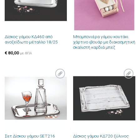
Δίσκος γάμου ΚΔ460 από
Μπομπονιέρα γάμου κουτάκι
ανοξείδωτο μέταλλο 18/25
χάρτινο ιβουάρ με διακοσμητική
σκαλιστή καρδιά μπεζ
€
80,00
με ΦΠΑ
Πρόσθήκη
Πρόσθήκη
στην λίστα
στην λίστα
επιθυμιών
επιθυμιών
Σετ Δίσκου γάμου SET216
Δίσκος γάμου ΚΔ720 ξύλινος