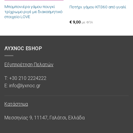
Μπομπονιέρα γάμου πουγκί
Ποτήρι γάμου ΚΠ360 από γυαλί
τρίχρωμο ριγέ με διακοσμητικό
στοιχείο LOVE
€
9,00
με ΦΠΑ
ΛΥΧΝΟC ESHOP
Εξυπηρέτηση Πελατών
T: +30 210 2224222
E: info@lyxnoc.gr
Κατάστημα
Μεσσηνίας 9, 11147, Γαλάτσι, Ελλάδα