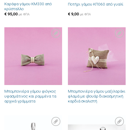
Καράφα γάμου ΚΜ330 από
Ποτήρι γάμου ΚΠ060 από γυαλί
κρύσταλλο
€
95,00
€
9,00
με ΦΠΑ
με ΦΠΑ
Πρόσθήκη
Πρόσθήκη
στην λίστα
στην λίστα
επιθυμιών
επιθυμιών
Μπομπονιέρα γάμου φιόγκος
Μπομπονιέρα γάμου μαξιλαράκι
υφασμάτινος και ραμμένα τα
φλαμά με ιβουάρ διακοσμητική
αρχικά γράμματα
καρδιά σκαλιστή