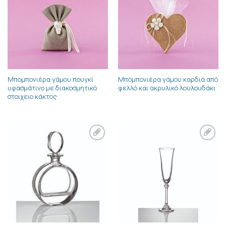
στην λίστα
στην λίστα
επιθυμιών
επιθυμιών
Μπομπονιέρα γάμου πουγκί
Μπομπονιέρα γάμου καρδιά από
υφασμάτινο με διακοσμητικό
φελλό και ακρυλικό λουλουδάκι
στοιχειο κάκτος
Πρόσθήκη
Πρόσθήκη
στην λίστα
στην λίστα
επιθυμιών
επιθυμιών