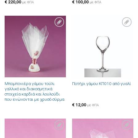
€
220,00
€
100,00
με ΦΠΑ
με ΦΠΑ
Πρόσθήκη
Πρόσθήκη
στην λίστα
στην λίστα
επιθυμιών
επιθυμιών
Μπομπονιέρα γάμου τούλι
Ποτήρι γάμου ΚΠ010 από γυαλί
γαλλικό και διακοσμητικά
στοιχεία καρδιά και λουλούδι
που ενώνονται με χρυσό σύρμα
€
12,00
με ΦΠΑ
Πρόσθήκη
Πρόσθήκη