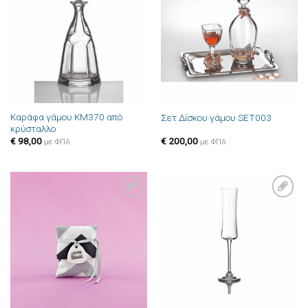
Πρόσθήκη
Πρόσθήκη
στην λίστα
στην λίστα
επιθυμιών
επιθυμιών
Καράφα γάμου ΚΜ370 από
Σετ Δίσκου γάμου SET003
κρύσταλλο
€
98,00
€
200,00
με ΦΠΑ
με ΦΠΑ
Πρόσθήκη
Πρόσθήκη
στην λίστα
στην λίστα
επιθυμιών
επιθυμιών