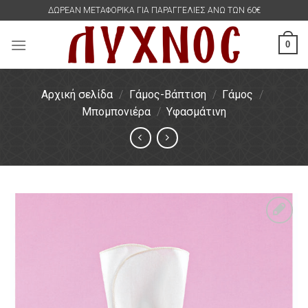
Skip
ΔΩΡΕΑΝ ΜΕΤΑΦΟΡΙΚΑ ΓΙΑ ΠΑΡΑΓΓΕΛΙΕΣ ΑΝΩ ΤΩΝ 60€
to
content
0
Αρχική σελίδα
/
Γάμος-Βάπτιση
/
Γάμος
/
Μπομπονιέρα
/
Υφασμάτινη
Πρόσθήκη
στην
λίστα
επιθυμιών