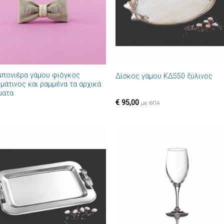
+
πονιέρα γάμου φιόγκος
Δίσκος γάμου ΚΔ550 ξύλινος
μάτινος και ραμμένα τα αρχικά
ματα
€
95,00
με ΦΠΑ
Πρόσθήκη
Πρόσθ
στην λίστα
στην λί
επιθυμιών
επιθυμ