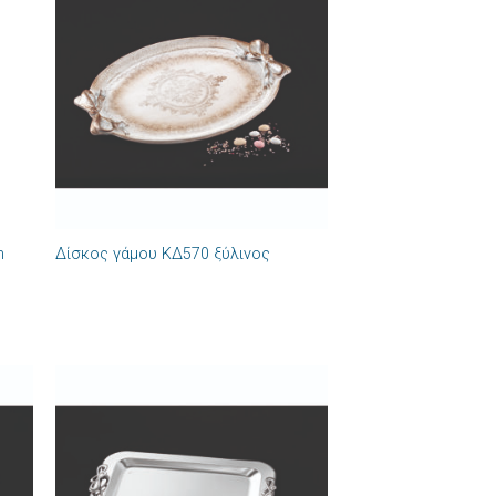
ήκη
Πρόσθήκη
στα
στην λίστα
ιών
επιθυμιών
+
m
Δίσκος γάμου ΚΔ570 ξύλινος
ήκη
Πρόσθήκη
στα
στην λίστα
ιών
επιθυμιών