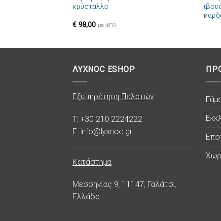
κρύσταλλο
ιβου
καρδ
€
98,00
με ΦΠΑ
ΛΥΧΝΟC ESHOP
ΠΡ
Εξυπηρέτηση Πελατών
Γάμ
Εκκλ
T: +30 210 2224222
E: info@lyxnoc.gr
Επο
Χωρ
Κατάστημα
Μεσσηνίας 9, 11147, Γαλάτσι,
Ελλάδα