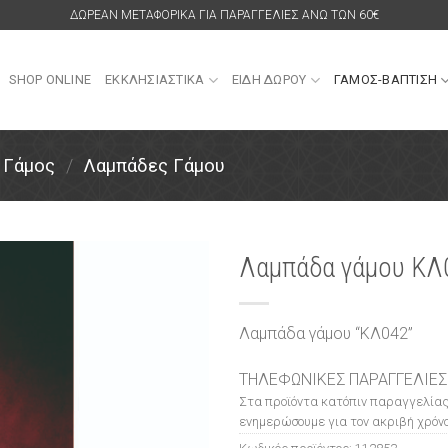
ΔΩΡΕΑΝ ΜΕΤΑΦΟΡΙΚΑ ΓΙΑ ΠΑΡΑΓΓΕΛΙΕΣ ΑΝΩ ΤΩΝ 60€
SHOP ONLINE
ΕΚΚΛΗΣΙΑΣΤΙΚΑ
ΕΙΔΗ ΔΩΡΟΥ
ΓΑΜΟΣ-ΒΑΠΤΙΣΗ
Γάμος
/
Λαμπάδες Γάμου
Λαμπάδα γάμου ΚΛ
Πρόσθήκη
στην
Λαμπάδα γάμου “ΚΛ042”
λίστα
επιθυμιών
ΤΗΛΕΦΩΝΙΚΕΣ ΠΑΡΑΓΓΕΛΙΕΣ
Στα προϊόντα κατόπιν παραγγελίας
ενημερώσουμε για τον ακριβή χρόνο