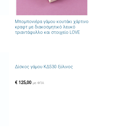
+
Μπομπονιέρα γάμου κουτάκι χάρτινο
κραφτ με διακοσμητικό λευκό
τριαντάφυλλο και στοιχείο LOVE
+
Δίσκος γάμου ΚΔ530 ξύλινος
ήκη
Πρόσθήκη
στα
στην λίστα
ιών
επιθυμιών
€
125,00
με ΦΠΑ