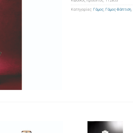
Κωδικός προϊόντος:
112853
Κατηγορίες:
Γάμος
,
Γάμος-Βάπτιση
,