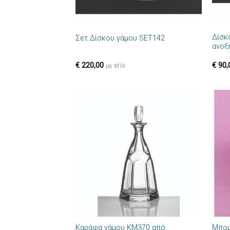
+
+
Δίσκ
Σετ Δίσκου γάμου SET142
ανοξ
€
220,00
€
90,
με ΦΠΑ
Πρόσθήκη
στην λίστα
επιθυμιών
+
+
Καράφα γάμου ΚΜ370 από
Μπομ