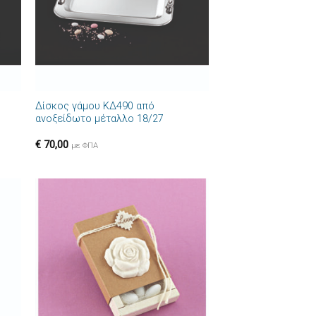
+
Δίσκος γάμου ΚΔ490 από
ανοξείδωτο μέταλλο 18/27
€
70,00
με ΦΠΑ
ήκη
Πρόσθήκη
στα
στην λίστα
ιών
επιθυμιών