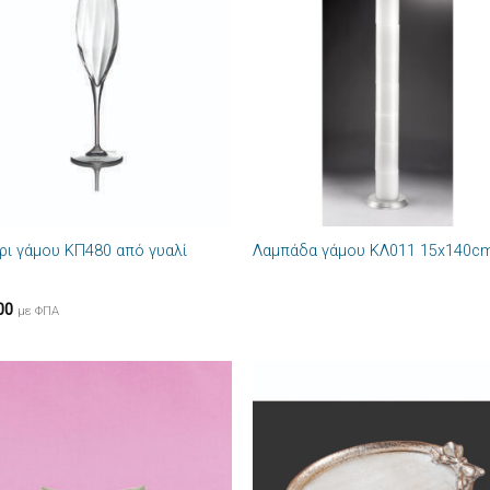
Πρόσθήκη
Πρόσθ
στην λίστα
στην λί
επιθυμιών
επιθυμ
+
ρι γάμου ΚΠ480 από γυαλί
Λαμπάδα γάμου ΚΛ011 15x140c
00
με ΦΠΑ
Πρόσθήκη
Πρόσθ
στην λίστα
στην λί
επιθυμιών
επιθυμ