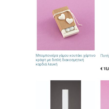
Πρόσθήκη
στην λίστα
επιθυμιών
+
+
Μπομπονιέρα γάμου κουτάκι χάρτινο
Ποτή
κράφτ με διπλή διακοσμητική
καρδιά λευκή
€
15,
Πρόσθήκη
στην λίστα
επιθυμιών