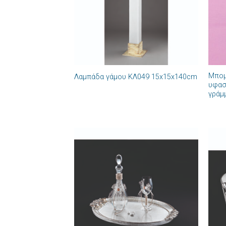
+
+
Μπομ
Λαμπάδα γάμου ΚΛ049 15x15x140cm
υφασ
γράμ
Πρόσθήκη
στην λίστα
επιθυμιών