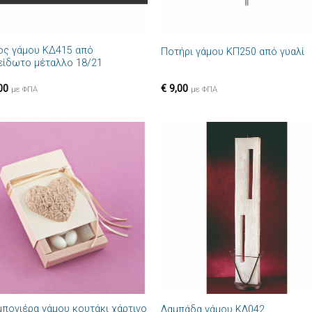
+
ος γάμου ΚΔ415 από
Ποτήρι γάμου ΚΠ250 από γυαλί
είδωτο μέταλλο 18/21
00
€
9,00
με ΦΠΑ
με ΦΠΑ
Πρόσθήκη
Πρόσθ
στην λίστα
στην λί
επιθυμιών
επιθυμ
+
πονιέρα γάμου κουτάκι χάρτινο
Λαμπάδα γάμου ΚΛ042