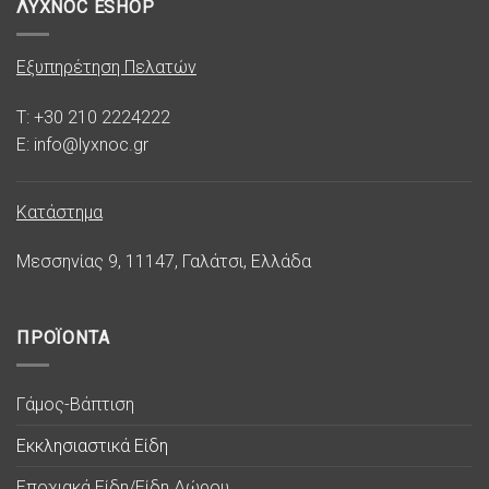
ΛΥΧΝΟC ESHOP
Εξυπηρέτηση Πελατών
T: +30 210 2224222
E: info@lyxnoc.gr
Κατάστημα
Μεσσηνίας 9, 11147, Γαλάτσι, Ελλάδα
ΠΡΟΪΟΝΤΑ
Γάμος-Βάπτιση
Εκκλησιαστικά Είδη
Εποχιακά Είδη/Είδη Δώρου