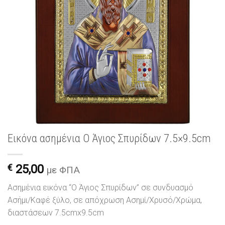
Εικόνα ασημένια Ο Άγιος Σπυρίδων 7.5×9.5cm
€
25,00
με ΦΠΑ
Ασημένια εικόνα “Ο Άγιος Σπυρίδων” σε συνδυασμό
Ασήμι/Καφέ ξύλο, σε απόχρωση Ασημί/Χρυσό/Χρώμα,
διαστάσεων 7.5cmx9.5cm