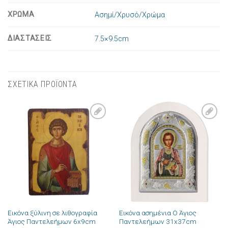
ΧΡΩΜΑ
Ασημί/Χρυσό/Χρώμα
ΔΙΑΣΤΑΣΕΙΣ
7.5×9.5cm
ΣΧΕΤΙΚΑ ΠΡΟΪΟΝΤΑ
Πρόσθήκη
Πρόσθήκη
στην λίστα
στην λίστα
επιθυμιών
επιθυμιών
Εικόνα ξύλινη σε λιθογραφία
Εικόνα ασημένια Ο Άγιος
Άγιος Παντελεήμων 6x9cm
Παντελεήμων 31x37cm