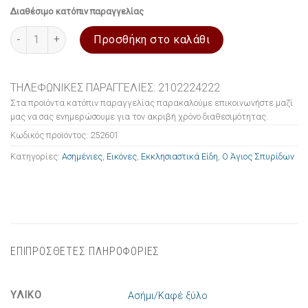
Διαθέσιμο κατόπιν παραγγελίας
Εικόνα ασημένια Ο Άγιος Σπυρίδων 7.5x9.5cm ποσότητα
Προσθήκη στο καλάθι
ΤΗΛΕΦΩΝΙΚΕΣ ΠΑΡΑΓΓΕΛΙΕΣ: 2102224222
Στα προϊόντα κατόπιν παραγγελίας παρακαλούμε επικοινωνήστε μαζί
μας να σας ενημερώσουμε για τον ακριβή χρόνο διαθεσιμότητας.
Κωδικός προϊόντος:
252601
Κατηγορίες:
Ασημένιες
,
Εικόνες
,
Εκκλησιαστικά Είδη
,
Ο Άγιος Σπυρίδων
ΕΠΙΠΡΟΣΘΕΤΕΣ ΠΛΗΡΟΦΟΡΙΕΣ
ΥΛΙΚΟ
Ασήμι/Καφέ ξύλο