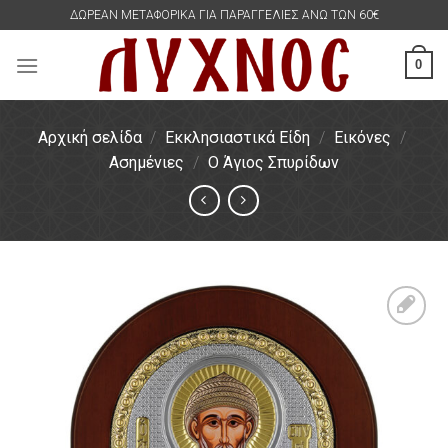
Skip
ΔΩΡΕΑΝ ΜΕΤΑΦΟΡΙΚΑ ΓΙΑ ΠΑΡΑΓΓΕΛΙΕΣ ΑΝΩ ΤΩΝ 60€
to
content
0
Αρχική σελίδα
/
Εκκλησιαστικά Είδη
/
Εικόνες
/
Ασημένιες
/
Ο Άγιος Σπυρίδων
Πρόσθήκη
στην
λίστα
επιθυμιών