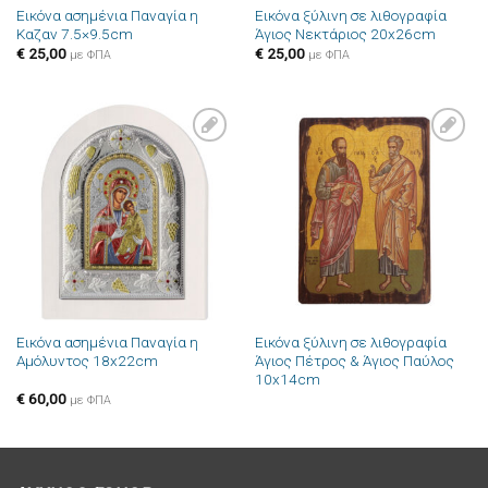
Εικόνα ασημένια Παναγία η
Εικόνα ξύλινη σε λιθογραφία
Καζαν 7.5×9.5cm
Άγιος Νεκτάριος 20x26cm
€
25,00
€
25,00
με ΦΠΑ
με ΦΠΑ
Πρόσθήκη
Πρόσθήκη
στην λίστα
στην λίστα
επιθυμιών
επιθυμιών
Εικόνα ασημένια Παναγία η
Εικόνα ξύλινη σε λιθογραφία
Αμόλυντος 18x22cm
Άγιος Πέτρος & Άγιος Παύλος
10x14cm
€
60,00
με ΦΠΑ