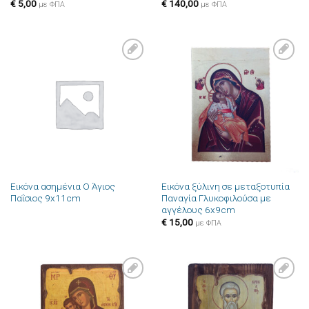
€
5,00
€
140,00
με ΦΠΑ
με ΦΠΑ
Πρόσθήκη
Πρόσθήκη
στην λίστα
στην λίστα
επιθυμιών
επιθυμιών
Εικόνα ασημένια Ο Άγιος
Εικόνα ξύλινη σε μεταξοτυπία
Παΐσιος 9x11cm
Παναγία Γλυκοφιλούσα με
αγγέλους 6x9cm
€
15,00
με ΦΠΑ
Πρόσθήκη
Πρόσθήκη
στην λίστα
στην λίστα
επιθυμιών
επιθυμιών