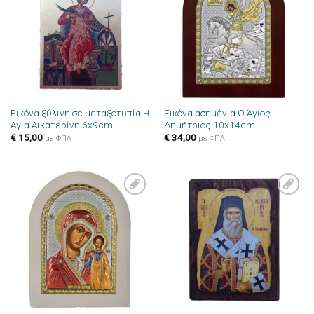
στην λίστα
στην λίστα
επιθυμιών
επιθυμιών
Εικόνα ξύλινη σε μεταξοτυπία Η
Εικόνα ασημένια Ο Άγιος
Αγία Αικατερίνη 6x9cm
Δημήτριος 10x14cm
€
15,00
€
34,00
με ΦΠΑ
με ΦΠΑ
Πρόσθήκη
Πρόσθήκη
στην λίστα
στην λίστα
επιθυμιών
επιθυμιών