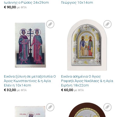
Ιωάννης ο Ρώσος 24x29cm
Γεώργιος 10x14cm
€
90,00
με ΦΠΑ
Πρόσθήκη
Πρόσθήκη
στην λίστα
στην λίστα
επιθυμιών
επιθυμιών
Εικόνα ξύλινη σε μεταξοτυπία Ο
Εικόνα ασημένια Ο Άγιος
Άγιος Κωνσταντίνος & η Αγία
Ραφαήλ Άγιος Νικόλαος & η Αγία
Ελέν η 10x14cm
Ειρήνη 18x22cm
€
32,00
€
60,00
με ΦΠΑ
με ΦΠΑ
Πρόσθήκη
Πρόσθήκη