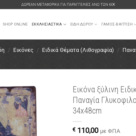
ΔΩΡΕΑΝ ΜΕΤΑΦΟΡΙΚΑ ΓΙΑ ΠΑΡΑΓΓΕΛΙΕΣ ΑΝΩ ΤΩΝ 60€
SHOP ONLINE
ΕΚΚΛΗΣΙΑΣΤΙΚΑ
ΕΙΔΗ ΔΩΡΟΥ
ΓΑΜΟΣ-ΒΑΠΤΙΣΗ
δη
/
Εικόνες
/
Ειδικά Θέματα (Λιθογραφία)
/
Πανα
Εικόνα ξύλινη Ειδι
Παναγία Γλυκοφιλο
Πρόσθήκη
στην
34x48cm
λίστα
επιθυμιών
€
110,00
με ΦΠΑ