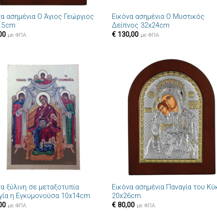
να ασημένια Ο Άγιος Γεώργιος
Εικόνα ασημένια Ο Μυστικός
9.5cm
Δείπνος 32x24cm
00
€
130,00
με ΦΠΑ
με ΦΠΑ
Πρόσθήκη
Πρόσθ
στην λίστα
στην λί
επιθυμιών
επιθυμ
+
να ξύλινη σε μεταξοτυπία
Εικόνα ασημένια Παναγία του Κ
γία η Εγκυμονούσα 10x14cm
20x26cm
00
€
80,00
με ΦΠΑ
με ΦΠΑ