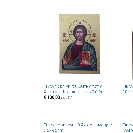
Πρόσθήκη
στην λίστα
επιθυμιών
+
+
Εικόνα ξύλινη σε μεταξοτυπία
Εικό
Χριστός Παντοκράτωρ 20x26cm
10x1
€
100,00
με ΦΠΑ
+
+
Εικόνα ασημένια Ο Άγιος Φανούριος
Εικό
Πρόσθήκη
7.5×9.5cm
¨Αγι
στην λίστα