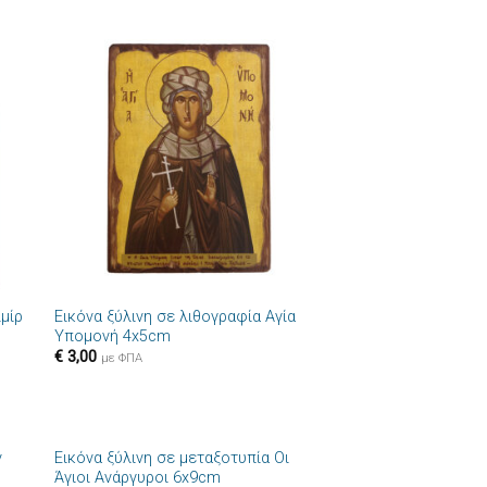
ήκη
Πρόσθήκη
στα
στην λίστα
ιών
επιθυμιών
+
ιμίρ
Εικόνα ξύλινη σε λιθογραφία Αγία
Υπομονή 4x5cm
€
3,00
με ΦΠΑ
+
ν
Εικόνα ξύλινη σε μεταξοτυπία Οι
ήκη
Πρόσθήκη
Άγιοι Ανάργυροι 6x9cm
στα
στην λίστα