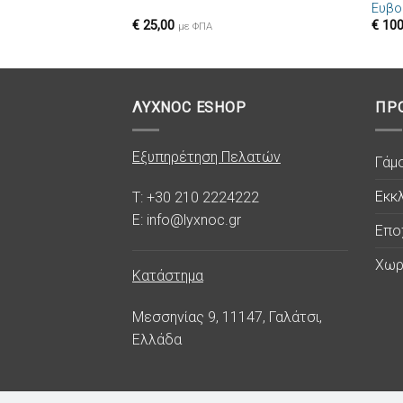
Ευβο
επιθυμιών
€
25,00
€
100
με ΦΠΑ
ΛΥΧΝΟC ESHOP
ΠΡ
Εξυπηρέτηση Πελατών
Γάμ
Εκκλ
T: +30 210 2224222
E: info@lyxnoc.gr
Επο
Χωρ
Κατάστημα
Μεσσηνίας 9, 11147, Γαλάτσι,
Ελλάδα