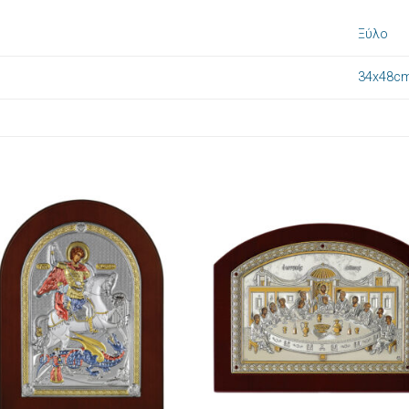
Ξύλο
34x48c
Πρόσθήκη
Πρόσθ
στην λίστα
στην λί
επιθυμιών
επιθυμ
+