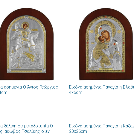
Πρόσθήκη
Πρόσθ
στην λίστα
στην λί
επιθυμιών
επιθυμ
+
να ασημένια Ο Άγιος Γεώργιος
Εικόνα ασημένια Παναγία η Βλαδ
4cm
4x6cm
+
να ξύλινη σε μεταξοτυπία Ο
Εικόνα ασημένια Παναγία η Καζα
Πρόσθήκη
Πρόσθ
ος Ιάκωβος Τσαλίκης ο εν
20x26cm
στην λίστα
στην λί