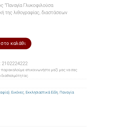
ος “Παναγία Γλυκοφιλούσα
νική της λιθογραφίας, διαστάσεων
(Λιθογραφία) Παναγία Γλυκοφιλούσα (Ι.Μ.Φιλοθέου) 34x48cm ποσό
 στο καλάθι
: 2102224222
 παρακαλούμε επικοινωνήστε μαζί μας να σας
 διαθεσιμότητας.
ραφία)
,
Εικόνες
,
Εκκλησιαστικά Είδη
,
Παναγία