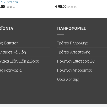
ία 20x26cm
επιθυμιών
επιθυμ
,00
€
90,00
με ΦΠΑ
με ΦΠΑ
ΟΪΟΝΤΑ
ΠΛΗΡΟΦΟΡΙΕΣ
ος-Βάπτιση
Τρόποι Πληρωμής
ησιαστικά Είδη
Τρόποι Αποστολής
χιακά Είδη/Είδη Δώρου
Πολιτική Επιστροφών
ίς κατηγορία
Πολιτική Απορρήτου
Όροι Χρήσης