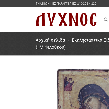
Skip
ΤΗΛΕΦΩΝΙΚΕΣ ΠΑΡΑΓΓΕΛΙΕΣ: 210 222 4 222
to
content
Αρχική σελίδα
/
Εκκλησιαστικά Εί
(Ι.Μ.Φιλοθέου)