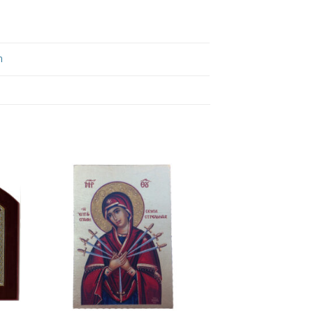
m
ήκη
Πρόσθήκη
στα
στην λίστα
ιών
επιθυμιών
+