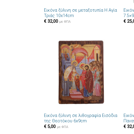
Εικόνα ξύλινη σε μεταξοτυπία Η Αγία
Εικό
Τριάς 10x14cm
7.5×
€
32,00
€
25,
με ΦΠΑ
Πρόσθήκη
στην λίστα
επιθυμιών
+
+
Εικόνα ξύλινη σε λιθογραφία Εισόδια
Εικό
της Θεοτόκου 6x9cm
Πανα
€
5,00
€
32,
με ΦΠΑ