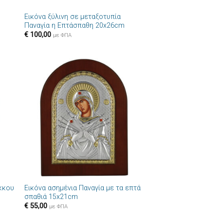
Εικόνα ξύλινη σε μεταξοτυπία
Παναγία η Επτάσπαθη 20x26cm
€
100,00
με ΦΠΑ
ήκη
Πρόσθήκη
στα
στην λίστα
ιών
επιθυμιών
+
ύκκου
Εικόνα ασημένια Παναγία με τα επτά
σπαθιά 15x21cm
€
55,00
με ΦΠΑ