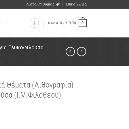
Λίστα Επιθυμίας
Επικοινωνία
0
ΚΑΛΑΘΙ /
€
0,00
γία Γλυκοφιλούσα
κά Θέματα (Λιθογραφία)
ύσα (Ι.Μ.Φιλοθέου)