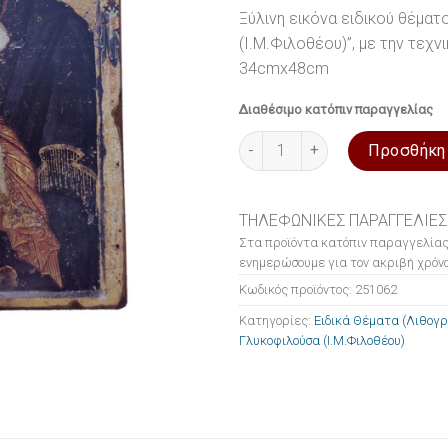
Ξύλινη εικόνα ειδικού θέματ
(Ι.Μ.Φιλοθέου)”, με την τεχ
34cmx48cm
Διαθέσιμο κατόπιν παραγγελίας
Εικόνα ξύλινη Ειδικά Θέματα 
Προσθήκη
ΤΗΛΕΦΩΝΙΚΕΣ ΠΑΡΑΓΓΕΛΙΕΣ
Στα προϊόντα κατόπιν παραγγελίας
ενημερώσουμε για τον ακριβή χρόνο
Κωδικός προϊόντος:
251062
Κατηγορίες:
Ειδικά Θέματα (Λιθογ
Γλυκοφιλούσα (Ι.Μ.Φιλοθέου)