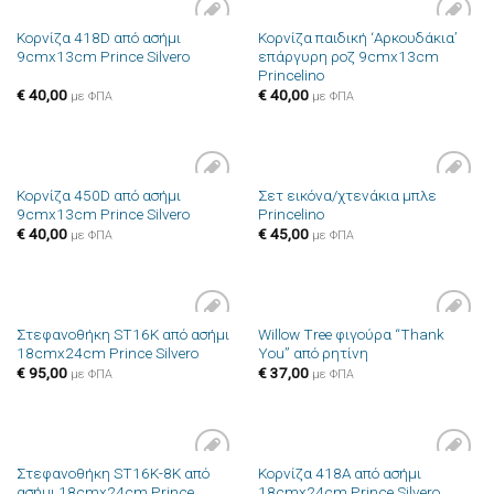
Κορνίζα 418D από ασήμι
Κορνίζα παιδική ‘Αρκουδάκια’
Πρόσθήκη
Πρόσθήκη
9cmx13cm Prince Silvero
επάργυρη ροζ 9cmx13cm
στην λίστα
στην λίστα
Princelino
επιθυμιών
επιθυμιών
€
40,00
€
40,00
με ΦΠΑ
με ΦΠΑ
Κορνίζα 450D από ασήμι
Σετ εικόνα/χτενάκια μπλε
Πρόσθήκη
Πρόσθήκη
9cmx13cm Prince Silvero
Princelino
στην λίστα
στην λίστα
επιθυμιών
επιθυμιών
€
40,00
€
45,00
με ΦΠΑ
με ΦΠΑ
Στεφανοθήκη ST16K από ασήμι
Willow Tree φιγούρα “Thank
Πρόσθήκη
Πρόσθήκη
18cmx24cm Prince Silvero
You” από ρητίνη
στην λίστα
στην λίστα
επιθυμιών
επιθυμιών
€
95,00
€
37,00
με ΦΠΑ
με ΦΠΑ
Στεφανοθήκη ST16K-8K από
Κορνίζα 418A από ασήμι
Πρόσθήκη
Πρόσθήκη
ασήμι 18cmx24cm Prince
18cmx24cm Prince Silvero