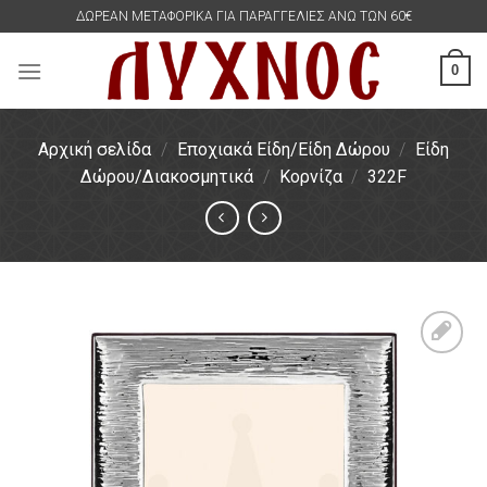
Skip
ΔΩΡΕΑΝ ΜΕΤΑΦΟΡΙΚΑ ΓΙΑ ΠΑΡΑΓΓΕΛΙΕΣ ΑΝΩ ΤΩΝ 60€
to
content
0
Αρχική σελίδα
/
Εποχιακά Είδη/Είδη Δώρου
/
Είδη
Δώρου/Διακοσμητικά
/
Κορνίζα
/
322F
Πρόσθήκη
στην
λίστα
επιθυμιών