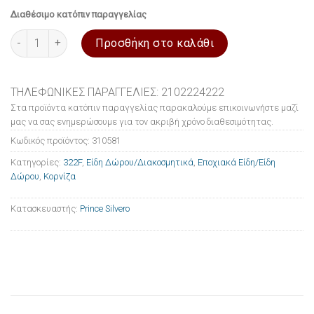
Διαθέσιμο κατόπιν παραγγελίας
Κορνίζα 322F από ασήμι 15cmx20cm Prince Silvero ποσότητα
Προσθήκη στο καλάθι
ΤΗΛΕΦΩΝΙΚΕΣ ΠΑΡΑΓΓΕΛΙΕΣ: 2102224222
Στα προϊόντα κατόπιν παραγγελίας παρακαλούμε επικοινωνήστε μαζί
μας να σας ενημερώσουμε για τον ακριβή χρόνο διαθεσιμότητας.
Κωδικός προϊόντος:
310581
Κατηγορίες:
322F
,
Είδη Δώρου/Διακοσμητικά
,
Εποχιακά Είδη/Είδη
Δώρου
,
Κορνίζα
Κατασκευαστής:
Prince Silvero