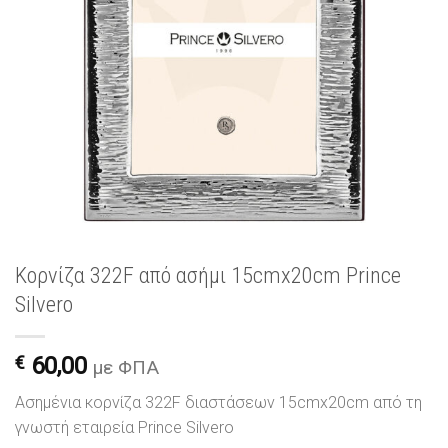
Κορνίζα 322F από ασήμι 15cmx20cm Prince
Silvero
€
60,00
με ΦΠΑ
Ασημένια κορνίζα 322F διαστάσεων 15cmx20cm από τη
γνωστή εταιρεία Prince Silvero