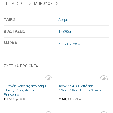
ΕΠΙΠΡΟΣΘΕΤΕΣ ΠΛΗΡΟΦΟΡΙΕΣ
ΥΛΙΚΟ
Ασήμι
ΔΙΑΣΤΑΣΕΙΣ
15x20cm
ΜΑΡΚΑ
Prince Silvero
ΣΧΕΤΙΚΑ ΠΡΟΪΟΝΤΑ
Εικονάκι κούνιας από ασήμι
Κορνίζα 416B από ασήμι
Πρόσθήκη
Πρόσθήκη
‘Παναγία’ ροζ 4cmx5cm
13cmx18cm Prince Silvero
στην λίστα
στην λίστα
Princelino
επιθυμιών
επιθυμιών
€
15,00
€
50,00
με ΦΠΑ
με ΦΠΑ