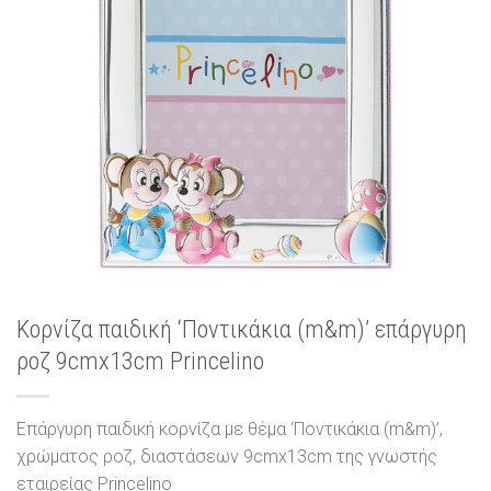
Κορνίζα παιδική ‘Ποντικάκια (m&m)’ επάργυρη
ροζ 9cmx13cm Princelino
Επάργυρη παιδική κορνίζα με θέμα ‘Ποντικάκια (m&m)’,
χρώματος ροζ, διαστάσεων 9cmx13cm της γνωστής
εταιρείας Princelino