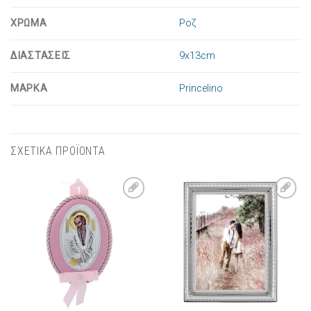
ΧΡΩΜΑ
Ροζ
ΔΙΑΣΤΑΣΕΙΣ
9x13cm
ΜΑΡΚΑ
Princelino
ΣΧΕΤΙΚΑ ΠΡΟΪΟΝΤΑ
Πρόσθήκη
Πρόσθήκη
στην λίστα
στην λίστα
επιθυμιών
επιθυμιών