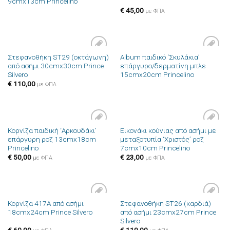
9cmx13cm Princelino
επιθυμιών
επιθυμιών
€
45,00
με ΦΠΑ
Στεφανοθήκη ST29 (οκτάγωνη)
Album παιδικό ‘Σκυλάκια’
Πρόσθήκη
Πρόσθήκη
από ασήμι 30cmx30cm Prince
επάργυρο/δερματίνη μπλε
στην λίστα
στην λίστα
Silvero
15cmx20cm Princelino
επιθυμιών
επιθυμιών
€
110,00
με ΦΠΑ
Κορνίζα παιδική ‘Αρκουδάκι’
Εικονάκι κούνιας από ασήμι με
Πρόσθήκη
Πρόσθήκη
επάργυρη ροζ 13cmx18cm
μεταξοτυπία ‘Χριστός’ ροζ
στην λίστα
στην λίστα
Princelino
7cmx10cm Princelino
επιθυμιών
επιθυμιών
€
50,00
€
23,00
με ΦΠΑ
με ΦΠΑ
Κορνίζα 417A από ασήμι
Στεφανοθήκη ST26 (καρδιά)
Πρόσθήκη
Πρόσθήκη
18cmx24cm Prince Silvero
από ασήμι 23cmx27cm Prince
στην λίστα
στην λίστα
Silvero
επιθυμιών
επιθυμιών