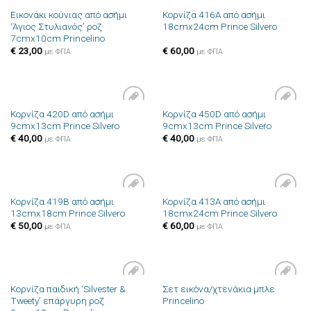
Εικονάκι κούνιας από ασήμι
Κορνίζα 416A από ασήμι
‘Άγιος Στυλιανός’ ροζ
18cmx24cm Prince Silvero
7cmx10cm Princelino
€
23,00
€
60,00
με ΦΠΑ
με ΦΠΑ
Κορνίζα 420D από ασήμι
Κορνίζα 450D από ασήμι
Πρόσθήκη
Πρόσθήκη
9cmx13cm Prince Silvero
9cmx13cm Prince Silvero
στην λίστα
στην λίστα
επιθυμιών
επιθυμιών
€
40,00
€
40,00
με ΦΠΑ
με ΦΠΑ
Κορνίζα 419B από ασήμι
Κορνίζα 413A από ασήμι
Πρόσθήκη
Πρόσθήκη
13cmx18cm Prince Silvero
18cmx24cm Prince Silvero
στην λίστα
στην λίστα
επιθυμιών
επιθυμιών
€
50,00
€
60,00
με ΦΠΑ
με ΦΠΑ
Κορνίζα παιδική ‘Silvester &
Σετ εικόνα/χτενάκια μπλε
Πρόσθήκη
Πρόσθήκη
Tweety’ επάργυρη ροζ
Princelino
στην λίστα
στην λίστα