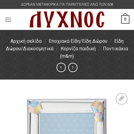
Skip
ΔΩΡΕΑΝ ΜΕΤΑΦΟΡΙΚΑ ΓΙΑ ΠΑΡΑΓΓΕΛΙΕΣ ΑΝΩ ΤΩΝ 60€
to
content
0
Αρχική σελίδα
/
Εποχιακά Είδη/Είδη Δώρου
/
Είδη
Δώρου/Διακοσμητικά
/
Κορνίζα παιδική
/
Ποντικάκια
(m&m)
Πρόσθήκη
στην
λίστα
επιθυμιών