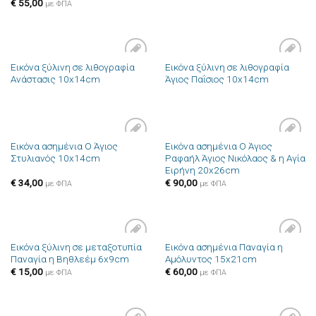
€
55,00
με ΦΠΑ
Εικόνα ξύλινη σε λιθογραφία
Εικόνα ξύλινη σε λιθογραφία
Πρόσθήκη
Πρόσθήκη
Ανάστασις 10x14cm
Άγιος Παΐσιος 10x14cm
στην λίστα
στην λίστα
επιθυμιών
επιθυμιών
Εικόνα ασημένια Ο Άγιος
Εικόνα ασημένια Ο Άγιος
Πρόσθήκη
Πρόσθήκη
Στυλιανός 10x14cm
Ραφαήλ Άγιος Νικόλαος & η Αγία
στην λίστα
στην λίστα
Ειρήνη 20x26cm
επιθυμιών
επιθυμιών
€
34,00
€
90,00
με ΦΠΑ
με ΦΠΑ
Εικόνα ξύλινη σε μεταξοτυπία
Εικόνα ασημένια Παναγία η
Πρόσθήκη
Πρόσθήκη
Παναγία η Βηθλεέμ 6x9cm
Αμόλυντος 15x21cm
στην λίστα
στην λίστα
επιθυμιών
επιθυμιών
€
15,00
€
60,00
με ΦΠΑ
με ΦΠΑ