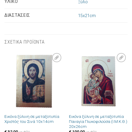
ΥΛΙΚΟ
Ξύλο
ΔΙΑΣΤΑΣΕΙΣ
15x21cm
ΣΧΕΤΙΚΑ ΠΡΟΪΟΝΤΑ
Πρόσθήκη
Πρόσθήκη
στην λίστα
στην λίστα
επιθυμιών
επιθυμιών
Εικόνα ξύλινη σε μεταξοτυπία
Εικόνα ξύλινη σε μεταξοτυπία
Χριστός του Σινά 10x14cm
Παναγία Γλυκοφιλούσα (Ι.Μ.Κ.Θ.)
20x26cm
€
32,00
€
100,00