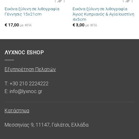
Εικόνα ξύλινη σε λιθογραφία
Εικόνα ξύλινη σε λιθογραφία
Πρόσθήκη
Πρόσθήκη
Γέννησις 15x21cm
Άγιος Κυπριανός & Αγία Ιουστίνη
στην λίστα
στην λίστα
4x5cm
επιθυμιών
επιθυμιών
€
17,00
€
3,00
με ΦΠΑ
με ΦΠΑ
ΛΥΧΝΟC ESHOP
Εξυπηρέτηση Πελατών
T: +30 210 2224222
E: info@lyxnoc.gr
Κατάστημα
Μεσσηνίας 9, 11147, Γαλάτσι, Ελλάδα