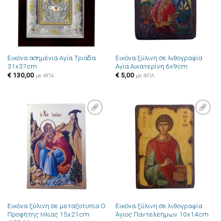
Εικόνα ασημένια Αγία Τριάδα
Εικόνα ξύλινη σε λιθογραφία
31x37cm
Αγία Αικατερίνη 6x9cm
€
130,00
€
5,00
με ΦΠΑ
με ΦΠΑ
Πρόσθήκη
Πρόσθήκη
στην λίστα
στην λίστα
επιθυμιών
επιθυμιών
Εικόνα ξύλινη σε μεταξοτυπία Ο
Εικόνα ξύλινη σε λιθογραφία
Προφήτης Ηλίας 15x21cm
Άγιος Παντελεήμων 10x14cm