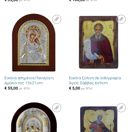
με ΦΠΑ
με ΦΠΑ
Πρόσθήκη
Πρόσθήκη
στην λίστα
στην λίστα
επιθυμιών
επιθυμιών
Εικόνα ασημένια Παναγία η
Εικόνα ξύλινη σε λιθογραφία
Αμόλυντος 15x21cm
Άγιος Σάββας 6x9cm
€
55,00
€
5,00
με ΦΠΑ
με ΦΠΑ
Πρόσθήκη
Πρόσθήκη
στην λίστα
στην λίστα
επιθυμιών
επιθυμιών