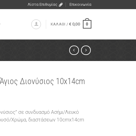
Λίστα Επιθυμίας
Επικοινωνία
0
ΚΑΛΑΘΙ /
€
0,00
 Άγιος Διονύσιος 10x14cm
ιονύσιος” σε συνδυασμό Ασήμι/Λευκό
Χρυσό/Χρώμα, διαστάσεων 10cmx14cm