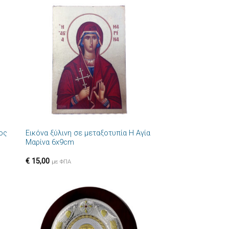
ήκη
Πρόσθήκη
στα
στην λίστα
ιών
επιθυμιών
+
ιος
Εικόνα ξύλινη σε μεταξοτυπία Η Αγία
Μαρίνα 6x9cm
€
15,00
με ΦΠΑ
ήκη
Πρόσθήκη
στα
στην λίστα
ιών
επιθυμιών