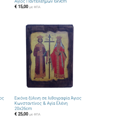
Άγιος Παντελεήμων 6x9cm
€
15,00
με ΦΠΑ
ήκη
Πρόσθήκη
στα
στην λίστα
ιών
επιθυμιών
+
ιος
Εικόνα ξύλινη σε λιθογραφία Άγιος
Κωνσταντίνος & Αγία Ελένη
20x26cm
€
25,00
με ΦΠΑ