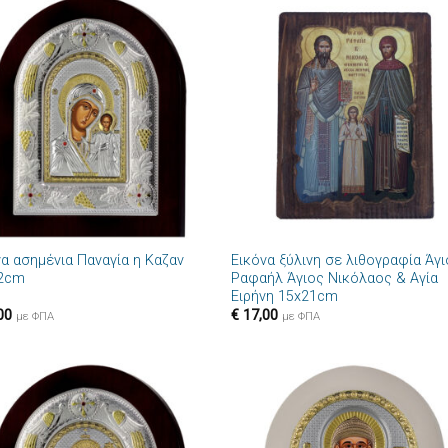
Πρόσθήκη
Πρόσθ
στην λίστα
στην λί
επιθυμιών
επιθυμ
+
να ασημένια Παναγία η Καζαν
Εικόνα ξύλινη σε λιθογραφία Άγ
2cm
Ραφαήλ Άγιος Νικόλαος & Αγία
Ειρήνη 15x21cm
00
€
17,00
με ΦΠΑ
με ΦΠΑ
Πρόσθήκη
Πρόσθ
στην λίστα
στην λί
επιθυμιών
επιθυμ