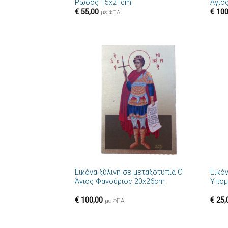
Ρώσος 15x21cm
Άγιο
€
55,00
€
100
με ΦΠΑ
Πρόσθήκη
στην λίστα
επιθυμιών
+
+
Εικόνα ξύλινη σε μεταξοτυπία Ο
Εικόν
Άγιος Φανούριος 20x26cm
Υπομ
€
100,00
€
25,
με ΦΠΑ