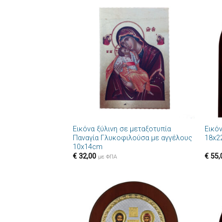
Πρόσθήκη
στην λίστα
επιθυμιών
+
+
Εικόνα ξύλινη σε μεταξοτυπία
Εικό
Παναγία Γλυκοφιλούσα με αγγέλους
18x2
10x14cm
€
32,00
€
55,
με ΦΠΑ
Πρόσθήκη
στην λίστα
επιθυμιών