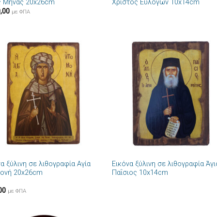
ς Μηνάς 20x26cm
Χριστός Ευλογών 10x14cm
,00
με ΦΠΑ
Πρόσθήκη
Πρόσθ
στην λίστα
στην λί
επιθυμιών
επιθυμ
+
α ξύλινη σε λιθογραφία Αγία
Εικόνα ξύλινη σε λιθογραφία Άγ
ονή 20x26cm
Παΐσιος 10x14cm
00
με ΦΠΑ