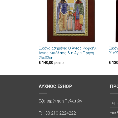
+
+
Εικόνα ασημένια Ο Άγιος Ραφαήλ
Εικό
Άγιος Νικόλαος & η Αγία Ειρήνη
31x3
25x33cm
€
140,00
€
130
με ΦΠΑ
ΛΥΧΝΟC ESHOP
ΠΡ
Εξυπηρέτηση Πελατών
Γάμ
Εκκλ
T: +30 210 2224222