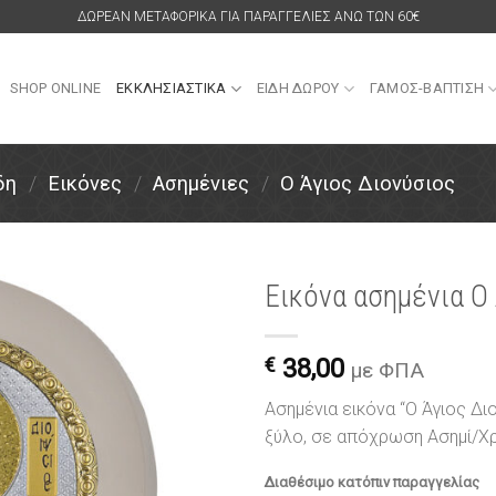
ΔΩΡΕΑΝ ΜΕΤΑΦΟΡΙΚΑ ΓΙΑ ΠΑΡΑΓΓΕΛΙΕΣ ΑΝΩ ΤΩΝ 60€
SHOP ONLINE
ΕΚΚΛΗΣΙΑΣΤΙΚΑ
ΕΙΔΗ ΔΩΡΟΥ
ΓΑΜΟΣ-ΒΑΠΤΙΣΗ
δη
/
Εικόνες
/
Ασημένιες
/
Ο Άγιος Διονύσιος
Εικόνα ασημένια Ο
Πρόσθήκη
στην
€
38,00
με ΦΠΑ
λίστα
επιθυμιών
Ασημένια εικόνα “Ο Άγιος Δ
ξύλο, σε απόχρωση Ασημί/
Διαθέσιμο κατόπιν παραγγελίας