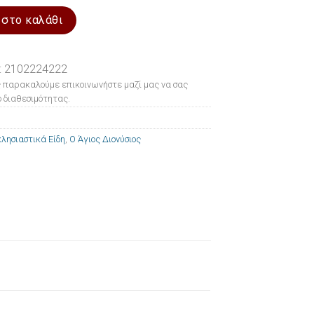
νύσιος 10x14cm ποσότητα
 στο καλάθι
: 2102224222
 παρακαλούμε επικοινωνήστε μαζί μας να σας
 διαθεσιμότητας.
λησιαστικά Είδη
,
Ο Άγιος Διονύσιος