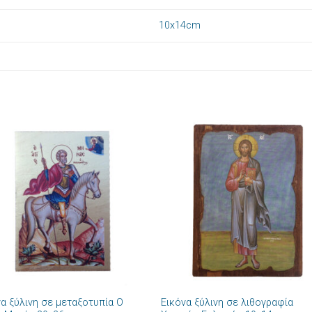
10x14cm
Πρόσθήκη
Πρόσθ
στην λίστα
στην λί
επιθυμιών
επιθυμ
+
να ξύλινη σε μεταξοτυπία Ο
Εικόνα ξύλινη σε λιθογραφία