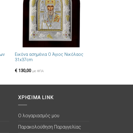
+
δων
Εικόνα ασημένια Ο Άγιος Νικόλαος
31x37cm
€
130,00
με ΦΠΑ
ΧΡΗΣΙΜΑ LINK
Ο λογαριασμός μου
Παρακολούθηση Παραγγελίας