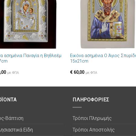
+
να ασημένια Παναγία η Βηθλεέμ
Εικόνα ασημένια Ο Άγιος Σπυρί
7cm
15x21cm
,00
€
60,00
με ΦΠΑ
με ΦΠΑ
ΟΪΟΝΤΑ
ΠΛΗΡΟΦΟΡΙΕΣ
ος-Βάπτιση
Τρόποι Πληρωμής
ησιαστικά Είδη
Τρόποι Αποστολής