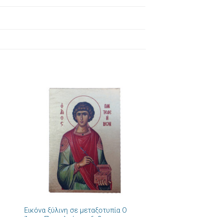
ήκη
Πρόσθήκη
στα
στην λίστα
ιών
επιθυμιών
+
Εικόνα ξύλινη σε μεταξοτυπία Ο