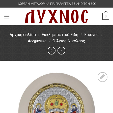
Skip
ΔΩΡΕΑΝ ΜΕΤΑΦΟΡΙΚΑ ΓΙΑ ΠΑΡΑΓΓΕΛΙΕΣ ΑΝΩ ΤΩΝ 60€
to
content
0
Αρχική σελίδα
/
Εκκλησιαστικά Είδη
/
Εικόνες
/
Ασημένιες
/
Ο Άγιος Νικόλαος
Πρόσθήκη
στην
λίστα
επιθυμιών