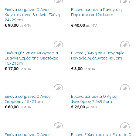
Εικόνα ασημένια Ο Άγιος
Εικόνα ασημένια Παναγία η
Πρόσθήκη
Πρόσθήκη
Κωνσταντίνος & η Αγία Ελένη
Πορταΐτισσα 12x14cm
στην λίστα
στην λίστα
24x29cm
επιθυμιών
επιθυμιών
€
90,00
€
40,00
με ΦΠΑ
με ΦΠΑ
Εικόνα ξύλινη σε λιθογραφία
Εικόνα ξύλινη σε λιθογραφία
Πρόσθήκη
Πρόσθήκη
Ευαγγελισμός της Θεοτόκου
Παναγία Αμόλυντος 4x5cm
στην λίστα
στην λίστα
15x21cm
επιθυμιών
επιθυμιών
€
17,00
€
3,00
με ΦΠΑ
με ΦΠΑ
Εικόνα ασημένια Ο Άγιος
Εικόνα ασημένια Ο Άγιος
Πρόσθήκη
Πρόσθήκη
Σπυρίδων 15x21cm
Φανούριος 7.5×9.5cm
στην λίστα
στην λίστα
επιθυμιών
επιθυμιών
€
60,00
€
22,00
με ΦΠΑ
με ΦΠΑ
Εικόνα ασημένια Ο Άγιος
Εικόνα ξύλινη σε μεταξοτυπία Ο