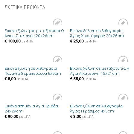
ΣΧΕΤΙΚΑ ΠΡΟΪΟΝΤΑ
Εικόνα ξύλινη σε μεταξοτυπία Ο
Εικόνα ξύλινη σε λιθογραφία
Πρόσθήκη
Πρόσθήκη
Άγιος Στυλιανός 20x26cm
Άγιος Χριστόφορος 20x26cm
στην λίστα
στην λίστα
επιθυμιών
επιθυμιών
€
100,00
€
25,00
με ΦΠΑ
με ΦΠΑ
Εικόνα ξύλινη σε λιθογραφία
Εικόνα ξύλινη σε μεταξοτυπία Η
Πρόσθήκη
Πρόσθήκη
Παναγία Θεραπεύουσα 6x9cm
Αγία Αικατερίνη 15x21cm
στην λίστα
στην λίστα
επιθυμιών
επιθυμιών
€
5,00
€
55,00
με ΦΠΑ
με ΦΠΑ
Εικόνα ασημένια Αγία Τριάδα
Εικόνα ξύλινη σε λιθογραφία
Πρόσθήκη
Πρόσθήκη
24x29cm
Άγιος Γεράσιμος 4x5cm
στην λίστα
στην λίστα
επιθυμιών
επιθυμιών
€
90,00
€
3,00
με ΦΠΑ
με ΦΠΑ