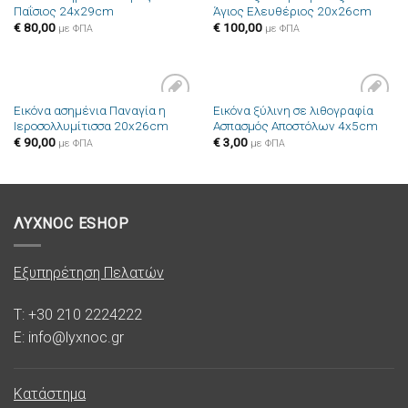
Πρόσθήκη
Πρόσθήκη
Παΐσιος 24x29cm
Άγιος Ελευθέριος 20x26cm
στην λίστα
στην λίστα
επιθυμιών
επιθυμιών
€
80,00
€
100,00
με ΦΠΑ
με ΦΠΑ
Εικόνα ασημένια Παναγία η
Εικόνα ξύλινη σε λιθογραφία
Πρόσθήκη
Πρόσθήκη
Ιεροσολλυμίτισσα 20x26cm
Ασπασμός Αποστόλων 4x5cm
στην λίστα
στην λίστα
επιθυμιών
επιθυμιών
€
90,00
€
3,00
με ΦΠΑ
με ΦΠΑ
ΛΥΧΝΟC ESHOP
Εξυπηρέτηση Πελατών
T: +30 210 2224222
E: info@lyxnoc.gr
Κατάστημα