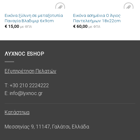
Εικόνα ξύλινη σε μεταξοτυπία
Εικόνα ασημένια Ο Άγιος
Πρόσθήκη
Πρόσθήκη
Παναγία Βλαδιμιρ 6x9cm
Παντελεήμων 18x22cm
στην λίστα
στην λίστα
επιθυμιών
επιθυμιών
€
15,00
€
60,00
με ΦΠΑ
με ΦΠΑ
ΛΥΧΝΟC ESHOP
Εξυπηρέτηση Πελατών
T: +30 210 2224222
E: info@lyxnoc.gr
Κατάστημα
Μεσσηνίας 9, 11147, Γαλάτσι, Ελλάδα