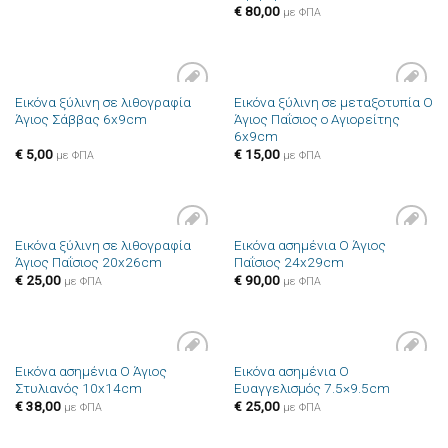
€
80,00
με ΦΠΑ
Εικόνα ξύλινη σε λιθογραφία
Εικόνα ξύλινη σε μεταξοτυπία Ο
Πρόσθήκη
Πρόσθήκη
Άγιος Σάββας 6x9cm
Άγιος Παΐσιος ο Αγιορείτης
στην λίστα
στην λίστα
6x9cm
επιθυμιών
επιθυμιών
€
5,00
€
15,00
με ΦΠΑ
με ΦΠΑ
Εικόνα ξύλινη σε λιθογραφία
Εικόνα ασημένια Ο Άγιος
Πρόσθήκη
Πρόσθήκη
Άγιος Παΐσιος 20x26cm
Παΐσιος 24x29cm
στην λίστα
στην λίστα
επιθυμιών
επιθυμιών
€
25,00
€
90,00
με ΦΠΑ
με ΦΠΑ
Εικόνα ασημένια Ο Άγιος
Εικόνα ασημένια Ο
Πρόσθήκη
Πρόσθήκη
Στυλιανός 10x14cm
Ευαγγελισμός 7.5×9.5cm
στην λίστα
στην λίστα
επιθυμιών
επιθυμιών
€
38,00
€
25,00
με ΦΠΑ
με ΦΠΑ