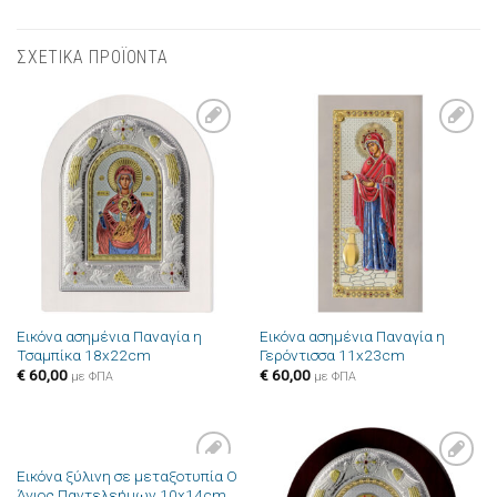
ΣΧΕΤΙΚΑ ΠΡΟΪΟΝΤΑ
Πρόσθήκη
Πρόσθήκη
στην λίστα
στην λίστα
επιθυμιών
επιθυμιών
Εικόνα ασημένια Παναγία η
Εικόνα ασημένια Παναγία η
Τσαμπίκα 18x22cm
Γερόντισσα 11x23cm
€
60,00
€
60,00
με ΦΠΑ
με ΦΠΑ
Εικόνα ξύλινη σε μεταξοτυπία Ο
Πρόσθήκη
Πρόσθήκη
Άγιος Παντελεήμων 10x14cm