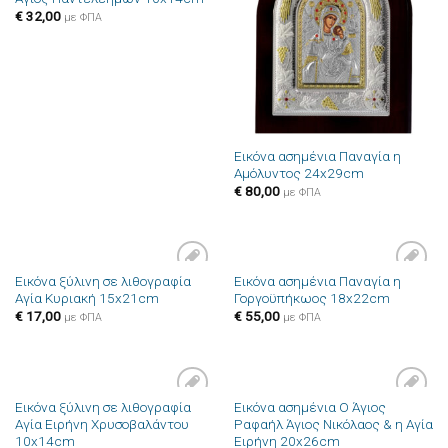
στην λίστα
στην λίστα
επιθυμιών
επιθυμιών
€
32,00
με ΦΠΑ
Εικόνα ασημένια Παναγία η
Αμόλυντος 24x29cm
€
80,00
με ΦΠΑ
Εικόνα ξύλινη σε λιθογραφία
Εικόνα ασημένια Παναγία η
Πρόσθήκη
Πρόσθήκη
Αγία Κυριακή 15x21cm
Γοργοϋπήκωος 18x22cm
στην λίστα
στην λίστα
επιθυμιών
επιθυμιών
€
17,00
€
55,00
με ΦΠΑ
με ΦΠΑ
Εικόνα ξύλινη σε λιθογραφία
Εικόνα ασημένια Ο Άγιος
Πρόσθήκη
Πρόσθήκη
Αγία Ειρήνη Χρυσοβαλάντου
Ραφαήλ Άγιος Νικόλαος & η Αγία
στην λίστα
στην λίστα
10x14cm
Ειρήνη 20x26cm
επιθυμιών
επιθυμιών