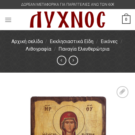
Skip
ΔΩΡΕΑΝ ΜΕΤΑΦΟΡΙΚΑ ΓΙΑ ΠΑΡΑΓΓΕΛΙΕΣ ΑΝΩ ΤΩΝ 60€
to
content
0
Αρχική σελίδα
/
Εκκλησιαστικά Είδη
/
Εικόνες
/
Λιθογραφία
/
Παναγία Ελευθερώτρια
Πρόσθήκη
στην
λίστα
επιθυμιών