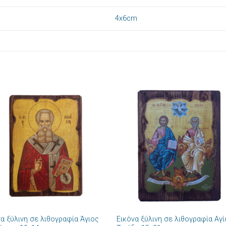
4x6cm
Πρόσθήκη
Πρόσθ
στην λίστα
στην λί
επιθυμιών
επιθυμ
+
να ξύλινη σε λιθογραφία Άγιος
Εικόνα ξύλινη σε λιθογραφία Αγί