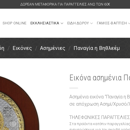
ΔΩΡΕΑΝ ΜΕΤΑΦΟΡΙΚΑ ΓΙΑ ΠΑΡΑΓΓΕΛΙΕΣ ΑΝΩ ΤΩΝ 60€
SHOP ONLINE
ΕΚΚΛΗΣΙΑΣΤΙΚΑ
ΕΙΔΗ ΔΩΡΟΥ
ΓΑΜΟΣ-ΒΑΠΤΙΣΗ
δη
/
Εικόνες
/
Ασημένιες
/
Παναγία η Βηθλεέμ
Εικόνα ασημένια Π
Πρόσθήκη
στην
Ασημένια εικόνα “Παναγία η
λίστα
σε απόχρωση Ασημί/Χρυσό/
επιθυμιών
ΤΗΛΕΦΩΝΙΚΕΣ ΠΑΡΑΓΓΕΛΙΕΣ
Στα προϊόντα κατόπιν παραγγελίας
ενημερώσουμε για τον ακριβή χρόνο