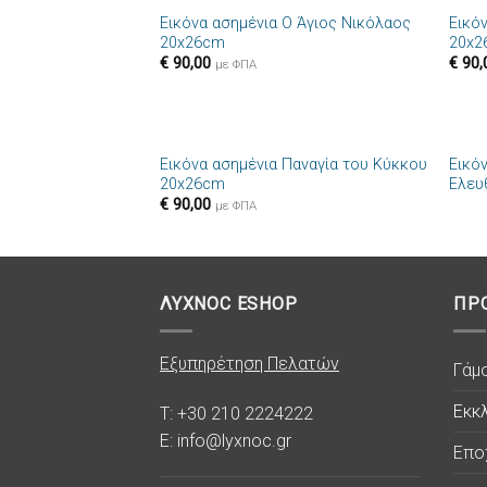
Εικόνα ασημένια Ο Άγιος Νικόλαος
Εικό
Πρόσθήκη
20x26cm
20x2
στην λίστα
€
90,00
€
90,
επιθυμιών
με ΦΠΑ
+
+
Εικόνα ασημένια Παναγία του Κύκκου
Εικό
Πρόσθήκη
20x26cm
Ελευ
στην λίστα
€
90,00
επιθυμιών
με ΦΠΑ
ΛΥΧΝΟC ESHOP
ΠΡ
Εξυπηρέτηση Πελατών
Γάμ
Εκκλ
T: +30 210 2224222
E: info@lyxnoc.gr
Επο