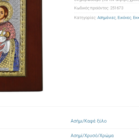
Κωδικός προϊόντος:
251673
Κατηγορίες:
Ασημένιες
,
Εικόνες
,
Εκκ
Ασήμι/Καφέ ξύλο
Ασημί/Χρυσό/Χρώμα