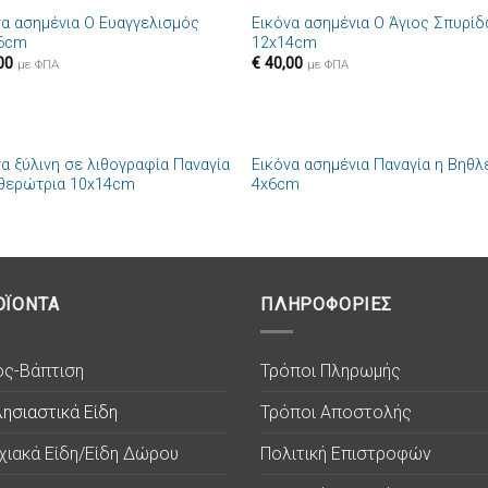
να ασημένια Ο Ευαγγελισμός
Εικόνα ασημένια Ο Άγιος Σπυρί
Πρόσθήκη
Πρόσθ
6cm
12x14cm
στην λίστα
στην λί
00
€
40,00
επιθυμιών
επιθυμ
με ΦΠΑ
με ΦΠΑ
+
να ξύλινη σε λιθογραφία Παναγία
Εικόνα ασημένια Παναγία η Βηθλ
Πρόσθήκη
Πρόσθ
θερώτρια 10x14cm
4x6cm
στην λίστα
στην λί
επιθυμιών
επιθυμ
ΟΪΟΝΤΑ
ΠΛΗΡΟΦΟΡΙΕΣ
ος-Βάπτιση
Τρόποι Πληρωμής
ησιαστικά Είδη
Τρόποι Αποστολής
χιακά Είδη/Είδη Δώρου
Πολιτική Επιστροφών