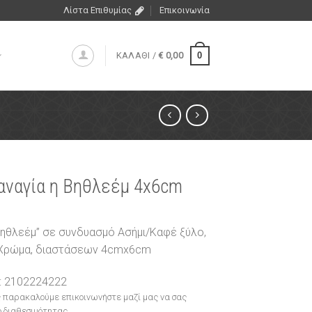
Λίστα Επιθυμίας
Επικοινωνία
0
ΚΑΛΑΘΙ /
€
0,00
αναγία η Βηθλεέμ 4x6cm
 Βηθλεέμ” σε συνδυασμό Ασήμι/Καφέ ξύλο,
Χρώμα, διαστάσεων 4cmx6cm
: 2102224222
 παρακαλούμε επικοινωνήστε μαζί μας να σας
 διαθεσιμότητας.