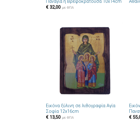
Παναγία η Βρεφοκρατούσα 10x14cm
Αθαν
€
32,00
με ΦΠΑ
Πρόσθήκη
στην λίστα
επιθυμιών
+
+
Εικόνα ξύλινη σε λιθογραφία Αγία
Εικό
Σοφία 12x16cm
Πανα
€
13,50
€
55,
με ΦΠΑ
+
+