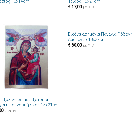
άσιος 10x14cm
Τριάδα 15x21cm
€
17,00
με ΦΠΑ
+
Εικόνα ασημένια Παναγια Ρόδον 
Πρόσθήκη
Πρόσθ
Αμάραντο 18x22cm
στην λίστα
στην λί
€
60,00
επιθυμιών
επιθυμ
με ΦΠΑ
να ξύλινη σε μεταξοτυπία
γία η Γοργοϋπήκωος 15x21cm
00
με ΦΠΑ
+