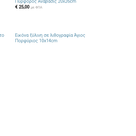
Πυρφόρος Ανάβασις 20x26cm
€
25,00
με ΦΠΑ
+
το
Εικόνα ξύλινη σε λιθογραφία Άγιος
ήκη
Πρόσθήκη
Πορφύριος 10x14cm
στα
στην λίστα
ιών
επιθυμιών
+