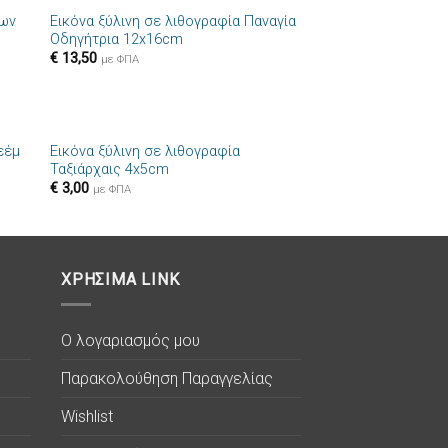
δων
Εικόνα ξύλινη σε λιθογραφία Παναγία
ήκη
Πρόσθήκη
Οδηγήτρια 12x16cm
στα
στην λίστα
€
13,50
ιών
επιθυμιών
με ΦΠΑ
+
εέμ
Εικόνα ξύλινη σε λιθογραφία
ήκη
Πρόσθήκη
Ταξιάρχαις 4x5cm
στα
στην λίστα
€
3,00
ιών
επιθυμιών
με ΦΠΑ
ΧΡΗΣΙΜΑ LINK
Ο λογαριασμός μου
Παρακολούθηση Παραγγελίας
Wishlist