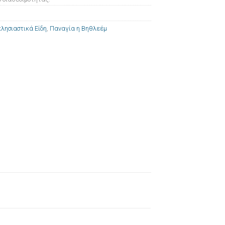
λησιαστικά Είδη
,
Παναγία η Βηθλεέμ