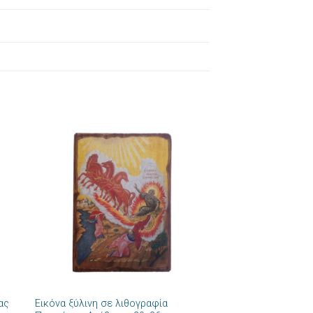
ήκη
Πρόσθήκη
στα
στην λίστα
ιών
επιθυμιών
+
ας
Εικόνα ξύλινη σε λιθογραφία