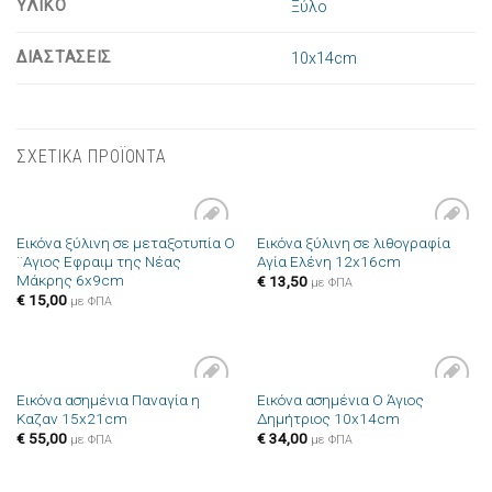
ΥΛΙΚΟ
Ξύλο
ΔΙΑΣΤΑΣΕΙΣ
10x14cm
ΣΧΕΤΙΚΑ ΠΡΟΪΟΝΤΑ
Εικόνα ξύλινη σε μεταξοτυπία Ο
Εικόνα ξύλινη σε λιθογραφία
Πρόσθήκη
Πρόσθήκη
¨Αγιος Εφραιμ της Νέας
Αγία Ελένη 12x16cm
στην λίστα
στην λίστα
Μάκρης 6x9cm
επιθυμιών
επιθυμιών
€
13,50
με ΦΠΑ
€
15,00
με ΦΠΑ
Εικόνα ασημένια Παναγία η
Εικόνα ασημένια Ο Άγιος
Πρόσθήκη
Πρόσθήκη
Καζαν 15x21cm
Δημήτριος 10x14cm
στην λίστα
στην λίστα
επιθυμιών
επιθυμιών
€
55,00
€
34,00
με ΦΠΑ
με ΦΠΑ