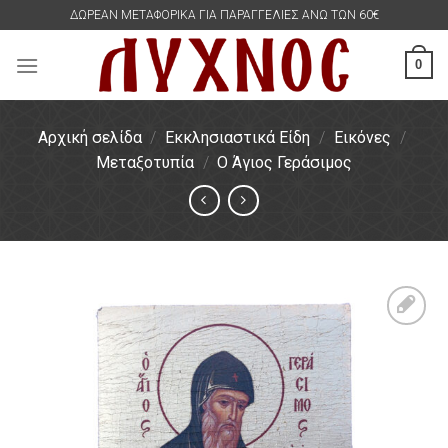
Skip
ΔΩΡΕΑΝ ΜΕΤΑΦΟΡΙΚΑ ΓΙΑ ΠΑΡΑΓΓΕΛΙΕΣ ΑΝΩ ΤΩΝ 60€
to
content
0
Αρχική σελίδα
/
Εκκλησιαστικά Είδη
/
Εικόνες
/
Μεταξοτυπία
/
Ο Άγιος Γεράσιμος
Πρόσθήκη
στην
λίστα
επιθυμιών