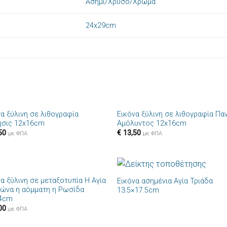
Ασημί/Χρυσό/Χρώμα
24x29cm
+
να ξύλινη σε λιθογραφία
Εικόνα ξύλινη σε λιθογραφία Πα
Πρόσθήκη
Πρόσθ
ησις 12x16cm
Αμόλυντος 12x16cm
στην λίστα
στην λί
50
€
13,50
επιθυμιών
επιθυμ
με ΦΠΑ
με ΦΠΑ
+
α ξύλινη σε μεταξοτυπία Η Αγία
Εικόνα ασημένια Αγία Τριάδα
Πρόσθήκη
Πρόσθ
ώνα η αόμματη η Ρωσίδα
13.5×17.5cm
στην λίστα
στην λί
4cm
επιθυμιών
επιθυμ
00
με ΦΠΑ