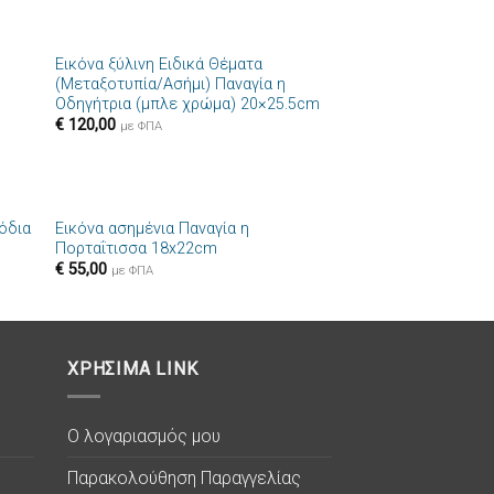
+
Εικόνα ξύλινη Ειδικά Θέματα
ήκη
Πρόσθήκη
(Μεταξοτυπία/Ασήμι) Παναγία η
στα
στην λίστα
Οδηγήτρια (μπλε χρώμα) 20×25.5cm
ιών
επιθυμιών
€
120,00
με ΦΠΑ
+
σόδια
Εικόνα ασημένια Παναγία η
ήκη
Πρόσθήκη
Πορταΐτισσα 18x22cm
στα
στην λίστα
€
55,00
ιών
επιθυμιών
με ΦΠΑ
ΧΡΗΣΙΜΑ LINK
Ο λογαριασμός μου
Παρακολούθηση Παραγγελίας