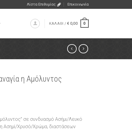
Λίστα Επιθυμίας
Επικοινωνία
0
ΚΑΛΑΘΙ /
€
0,00
αναγία η Αμόλυντος
 Αμόλυντος” σε συνδυασμό Ασήμι/Λευκό
ση Ασημί/Χρυσό/Χρώμα, διαστάσεων