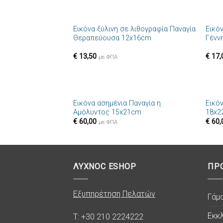
+
+
Εικόνα ξύλινη σε λιθογραφία Παναγία
Εικό
Πρόσθήκη
Θεραπεύουσα 12x16cm
Γένν
στην λίστα
επιθυμιών
€
13,50
€
17,
με ΦΠΑ
+
+
Εικόνα ασημένια Παναγία η
Εικό
Πρόσθήκη
Αμόλυντος 15x21cm
18x2
στην λίστα
€
60,00
€
60,
επιθυμιών
με ΦΠΑ
ΛΥΧΝΟC ESHOP
ΠΡ
Εξυπηρέτηση Πελατών
Γάμ
Εκκλ
T: +30 210 2224222