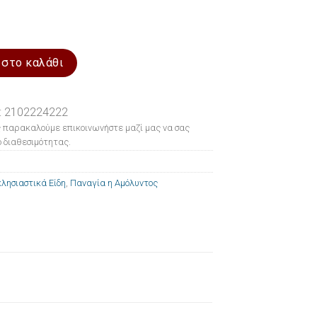
μόλυντος 24x29cm ποσότητα
 στο καλάθι
: 2102224222
 παρακαλούμε επικοινωνήστε μαζί μας να σας
 διαθεσιμότητας.
λησιαστικά Είδη
,
Παναγία η Αμόλυντος