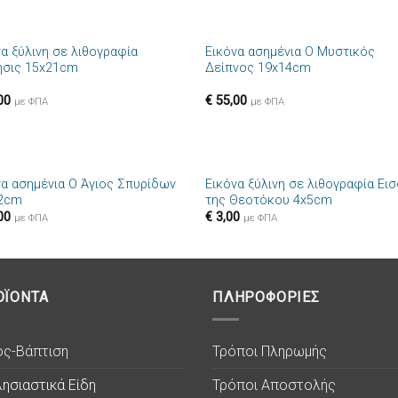
+
να ξύλινη σε λιθογραφία
Εικόνα ασημένια Ο Μυστικός
Πρόσθήκη
Πρόσθ
ησις 15x21cm
Δείπνος 19x14cm
στην λίστα
στην λί
επιθυμιών
επιθυμ
00
€
55,00
με ΦΠΑ
με ΦΠΑ
+
να ασημένια Ο Άγιος Σπυρίδων
Εικόνα ξύλινη σε λιθογραφία Ει
Πρόσθήκη
Πρόσθ
2cm
της Θεοτόκου 4x5cm
στην λίστα
στην λί
00
€
3,00
επιθυμιών
επιθυμ
με ΦΠΑ
με ΦΠΑ
ΟΪΟΝΤΑ
ΠΛΗΡΟΦΟΡΙΕΣ
ος-Βάπτιση
Τρόποι Πληρωμής
ησιαστικά Είδη
Τρόποι Αποστολής