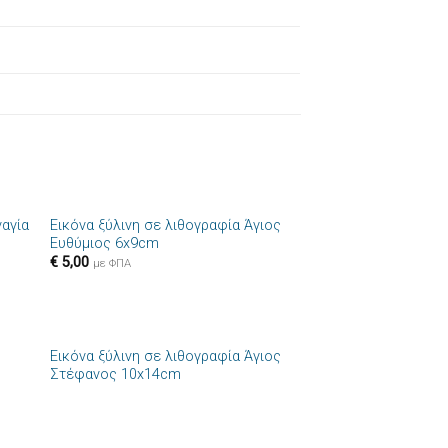
+
ναγία
Εικόνα ξύλινη σε λιθογραφία Άγιος
ήκη
Πρόσθήκη
Ευθύμιος 6x9cm
στα
στην λίστα
€
5,00
ιών
επιθυμιών
με ΦΠΑ
+
Εικόνα ξύλινη σε λιθογραφία Άγιος
ήκη
Πρόσθήκη
Στέφανος 10x14cm
στα
στην λίστα
ιών
επιθυμιών