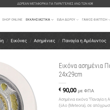
ΔΩΡΕΑΝ ΜΕΤΑΦΟΡΙΚΑ ΓΙΑ ΠΑΡΑΓΓΕΛΙΕΣ ΑΝΩ ΤΩΝ 60€
SHOP ONLINE
ΕΚΚΛΗΣΙΑΣΤΙΚΑ
ΕΙΔΗ ΔΩΡΟΥ
ΓΑΜΟΣ-ΒΑΠΤΙΣΗ
δη
/
Εικόνες
/
Ασημένιες
/
Παναγία η Αμόλυντος
Εικόνα ασημένια Π
24x29cm
Πρόσθήκη
στην
λίστα
€
90,00
επιθυμιών
με ΦΠΑ
Ασημένια εικόνα “Παναγία η
ξύλο (Meteora), σε απόχρω