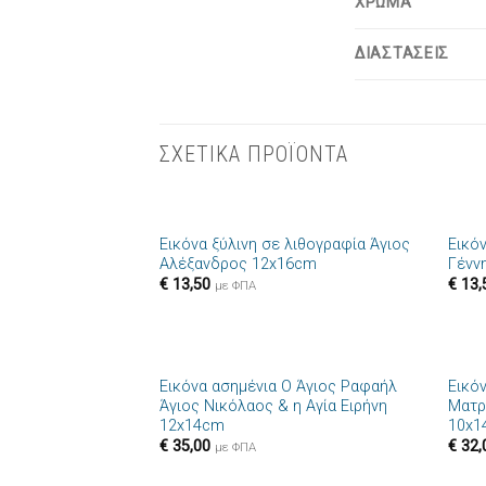
ΧΡΩΜΑ
ΔΙΑΣΤΑΣΕΙΣ
ΣΧΕΤΙΚΑ ΠΡΟΪΟΝΤΑ
+
+
Εικόνα ξύλινη σε λιθογραφία Άγιος
Εικό
Πρόσθήκη
Αλέξανδρος 12x16cm
Γένν
στην λίστα
€
13,50
€
13,
επιθυμιών
με ΦΠΑ
+
+
Εικόνα ασημένια Ο Άγιος Ραφαήλ
Εικόν
Πρόσθήκη
Άγιος Νικόλαος & η Αγία Ειρήνη
Ματρ
στην λίστα
12x14cm
10x1
επιθυμιών
€
35,00
€
32,
με ΦΠΑ