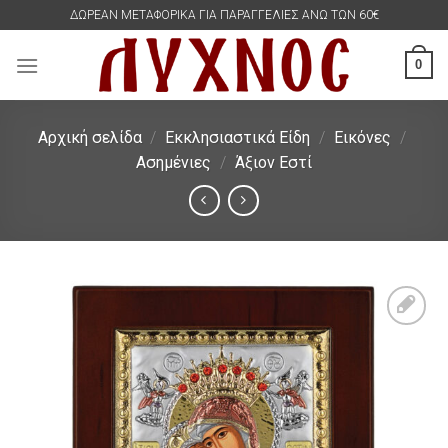
Skip
ΔΩΡΕΑΝ ΜΕΤΑΦΟΡΙΚΑ ΓΙΑ ΠΑΡΑΓΓΕΛΙΕΣ ΑΝΩ ΤΩΝ 60€
to
content
0
Αρχική σελίδα
/
Εκκλησιαστικά Είδη
/
Εικόνες
/
Ασημένιες
/
Άξιον Εστί
Πρόσθήκη
στην
λίστα
επιθυμιών