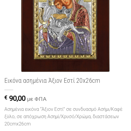
Εικόνα ασημένια Άξιον Εστί 20x26cm
€
90,00
με ΦΠΑ
Ασημένια εικόνα “Άξιον Εστί” σε συνδυασμό Ασήμι/Καφέ
ξύλο, σε απόχρωση Ασημί/Χρυσό/Χρώμα, διαστάσεων
20cmx26cm