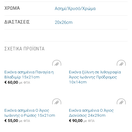
ΧΡΩΜΑ
Ασημί/Χρυσό/Χρώμα
ΔΙΑΣΤΑΣΕΙΣ
20x26cm
ΣΧΕΤΙΚΑ ΠΡΟΪΟΝΤΑ
Εικόνα ασημένια Παναγία η
Εικόνα ξύλινη σε λιθογραφία
Πρόσθήκη
Πρόσθήκη
Βλαδιμίρ 15x21cm
Άγιος Ιωάννης Πρόδρομος
στην λίστα
στην λίστα
10x14cm
επιθυμιών
επιθυμιών
€
60,00
με ΦΠΑ
Εικόνα ασημένια Ο Άγιος
Εικόνα ασημένια Ο Άγιος
Πρόσθήκη
Πρόσθήκη
Ιωάννης ο Ρώσος 15x21cm
Διονύσιος 24x29cm
στην λίστα
στην λίστα
επιθυμιών
επιθυμιών
€
55,00
€
90,00
με ΦΠΑ
με ΦΠΑ