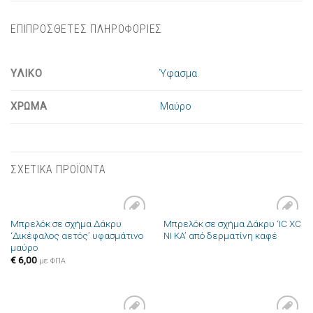
ΕΠΙΠΡΟΣΘΕΤΕΣ ΠΛΗΡΟΦΟΡΙΕΣ
ΥΛΙΚΟ
Ύφασμα
ΧΡΩΜΑ
Μαύρο
ΣΧΕΤΙΚΑ ΠΡΟΪΟΝΤΑ
Μπρελόκ σε σχήμα Δάκρυ
Μπρελόκ σε σχήμα Δάκρυ ‘IC XC
Πρόσθήκη
Πρόσθήκη
‘Δικέφαλος αετός’ υφασμάτινο
NI KA’ από δερματίνη καφέ
στην λίστα
στην λίστα
μαύρο
επιθυμιών
επιθυμιών
€
6,00
με ΦΠΑ