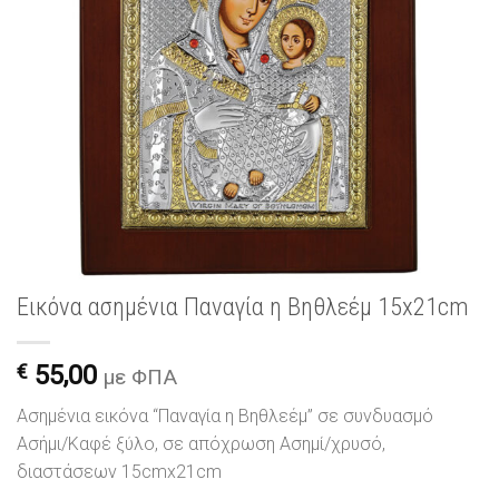
Εικόνα ασημένια Παναγία η Βηθλεέμ 15x21cm
€
55,00
με ΦΠΑ
Ασημένια εικόνα “Παναγία η Βηθλεέμ” σε συνδυασμό
Ασήμι/Καφέ ξύλο, σε απόχρωση Ασημί/χρυσό,
διαστάσεων 15cmx21cm