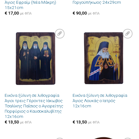
Άγιος Εφραίμ (Νέα Μάκρη)
Γοργοϋπήκωος 24x29cm
15x21cm
€
17,00
€
90,00
με ΦΠΑ
με ΦΠΑ
Πρόσθήκη
Πρόσθήκη
στην λίστα
στην λίστα
επιθυμιών
επιθυμιών
Εικόνα ξύλινη σε λιθογραφία
Εικόνα ξύλινη σε λιθογραφία
Άγιοι τρεις Γέροντες Ιάκωβος
Άγιος Λουκάς ο Ιατρός
Τσαλίκης Παΐσιος ο Αγιορείτης
12x16cm
Πορφύριος ο Καυσοκαλυβίτης
12x16cm
€
13,50
€
13,50
με ΦΠΑ
με ΦΠΑ