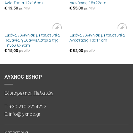
Αγία Σοφία 12x16cm
Διονύσιος 18x22cm
στην λίστα
στην λίστα
επιθυμιών
επιθυμιών
€
13,50
€
55,00
με ΦΠΑ
με ΦΠΑ
Εικόνα ξύλινη σε μεταξοτυπία
Εικόνα ξύλινη σε μεταξοτυπία Η
Πρόσθήκη
Πρόσθήκη
Παναγία η Ευαγγελίστρια της
Ανάστασις 10x14cm
στην λίστα
στην λίστα
Τήνου 6x9cm
επιθυμιών
επιθυμιών
€
15,00
€
32,00
με ΦΠΑ
με ΦΠΑ
ΛΥΧΝΟC ESHOP
Εξυπηρέτηση Πελατών
T: +30 210 2224222
E: info@lyxnoc.gr
Κατάστημα