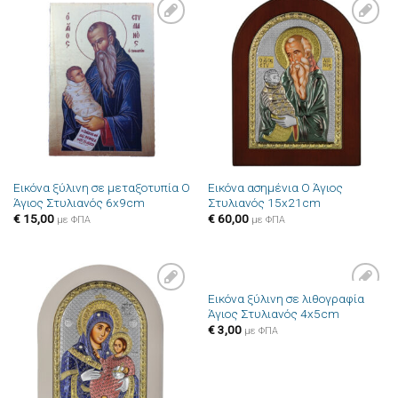
Πρόσθήκη
Πρόσθήκη
στην λίστα
στην λίστα
επιθυμιών
επιθυμιών
Εικόνα ξύλινη σε μεταξοτυπία Ο
Εικόνα ασημένια Ο Άγιος
Άγιος Στυλιανός 6x9cm
Στυλιανός 15x21cm
€
15,00
€
60,00
με ΦΠΑ
με ΦΠΑ
Εικόνα ξύλινη σε λιθογραφία
Πρόσθήκη
Πρόσθήκη
Άγιος Στυλιανός 4x5cm
στην λίστα
στην λίστα
επιθυμιών
επιθυμιών
€
3,00
με ΦΠΑ