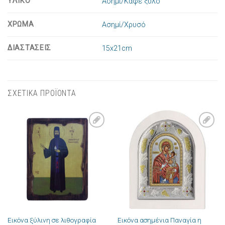
ΥΛΙΚΟ
Ασήμι/Καφέ ξύλο
ΧΡΩΜΑ
Ασημί/Χρυσό
ΔΙΑΣΤΑΣΕΙΣ
15x21cm
ΣΧΕΤΙΚΑ ΠΡΟΪΟΝΤΑ
Πρόσθήκη
Πρόσθήκη
στην λίστα
στην λίστα
επιθυμιών
επιθυμιών
Εικόνα ξύλινη σε λιθογραφία
Εικόνα ασημένια Παναγία η