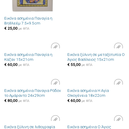
Εικόνα ασημένια Παναγία η
Βηθλεέμ 7.5×9.5cm
€
25,00
με ΦΠΑ
Εικόνα ασημένια Παναγία η
Εικόνα ξύλινη σε μεταξοτυπία Ο
Πρόσθήκη
Πρόσθήκη
Καζαν 15x21cm
Άγιος Βασίλειος 15x21cm
στην λίστα
στην λίστα
επιθυμιών
επιθυμιών
€
60,00
€
55,00
με ΦΠΑ
με ΦΠΑ
Εικόνα ασημένια Παναγια Ρόδον
Εικόνα ασημένια Η Αγία
Πρόσθήκη
Πρόσθήκη
το Αμάραντο 24x29cm
ΟΙκογένεια 18x22cm
στην λίστα
στην λίστα
επιθυμιών
επιθυμιών
€
80,00
€
60,00
με ΦΠΑ
με ΦΠΑ
Εικόνα ξύλινη σε λιθογραφία
Εικόνα ασημένια Ο Άγιος
Πρόσθήκη
Πρόσθήκη