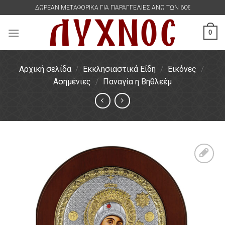
Skip
ΔΩΡΕΑΝ ΜΕΤΑΦΟΡΙΚΑ ΓΙΑ ΠΑΡΑΓΓΕΛΙΕΣ ΑΝΩ ΤΩΝ 60€
to
content
0
Αρχική σελίδα
/
Εκκλησιαστικά Είδη
/
Εικόνες
/
Ασημένιες
/
Παναγία η Βηθλεέμ
Πρόσθήκη
στην
λίστα
επιθυμιών