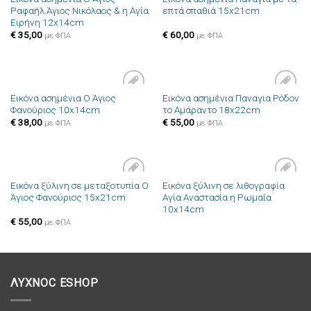
Πρόσθήκη
Πρόσθήκη
Ραφαήλ Άγιος Νικόλαος & η Αγία
επτά σπαθιά 15x21cm
στην λίστα
στην λίστα
Ειρήνη 12x14cm
επιθυμιών
επιθυμιών
€
35,00
€
60,00
με ΦΠΑ
με ΦΠΑ
Εικόνα ασημένια Ο Άγιος
Εικόνα ασημένια Παναγια Ρόδον
Πρόσθήκη
Πρόσθήκη
Φανούριος 10x14cm
το Αμάραντο 18x22cm
στην λίστα
στην λίστα
επιθυμιών
επιθυμιών
€
38,00
€
55,00
με ΦΠΑ
με ΦΠΑ
Εικόνα ξύλινη σε μεταξοτυπία Ο
Εικόνα ξύλινη σε λιθογραφία
Πρόσθήκη
Πρόσθήκη
Άγιος Φανούριος 15x21cm
Αγία Αναστασία η Ρωμαία
στην λίστα
στην λίστα
10x14cm
επιθυμιών
επιθυμιών
€
55,00
με ΦΠΑ
ΛΥΧΝΟC ESHOP