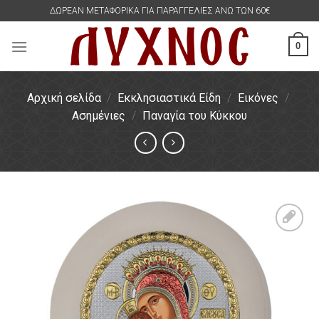
Skip
ΔΩΡΕΑΝ ΜΕΤΑΦΟΡΙΚΑ ΓΙΑ ΠΑΡΑΓΓΕΛΙΕΣ ΑΝΩ ΤΩΝ 60€
to
content
0
Αρχική σελίδα
/
Εκκλησιαστικά Είδη
/
Εικόνες
/
Ασημένιες
/
Παναγία του Κύκκου
Πρόσθήκη
στην
λίστα
επιθυμιών