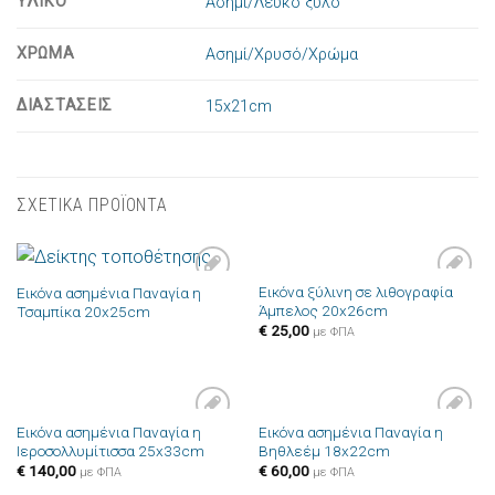
ΥΛΙΚΟ
Ασήμι/Λευκό ξύλο
ΧΡΩΜΑ
Ασημί/Χρυσό/Χρώμα
ΔΙΑΣΤΑΣΕΙΣ
15x21cm
ΣΧΕΤΙΚΑ ΠΡΟΪΟΝΤΑ
Εικόνα ξύλινη σε λιθογραφία
Εικόνα ασημένια Παναγία η
Πρόσθήκη
Πρόσθήκη
Άμπελος 20x26cm
Τσαμπίκα 20x25cm
στην λίστα
στην λίστα
επιθυμιών
επιθυμιών
€
25,00
με ΦΠΑ
Εικόνα ασημένια Παναγία η
Εικόνα ασημένια Παναγία η
Πρόσθήκη
Πρόσθήκη
Ιεροσολλυμίτισσα 25x33cm
Βηθλεέμ 18x22cm
στην λίστα
στην λίστα
επιθυμιών
επιθυμιών
€
140,00
€
60,00
με ΦΠΑ
με ΦΠΑ