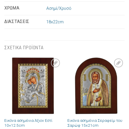
ΧΡΩΜΑ
Ασημί/Χρυσό
ΔΙΑΣΤΑΣΕΙΣ
18x22cm
ΣΧΕΤΙΚΑ ΠΡΟΪΟΝΤΑ
Πρόσθήκη
Πρόσθήκη
στην λίστα
στην λίστα
επιθυμιών
επιθυμιών
Εικόνα ασημένια Άξιον Εστί
Εικόνα ασημένια Σεραφείμ του
10×12.5cm
Σαρώφ 15x21cm