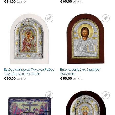
€
34,00
€
60,00
με ΦΠΑ
με ΦΠΑ
Πρόσθήκη
Πρόσθήκη
στην λίστα
στην λίστα
επιθυμιών
επιθυμιών
Εικόνα ασημένια Παναγια Ρόδον
Εικόνα ασημένια Χριστός
το Αμάραντο 24x29cm
20x26cm
€
90,00
€
80,00
με ΦΠΑ
με ΦΠΑ
Πρόσθήκη
Πρόσθήκη
στην λίστα
στην λίστα
επιθυμιών
επιθυμιών