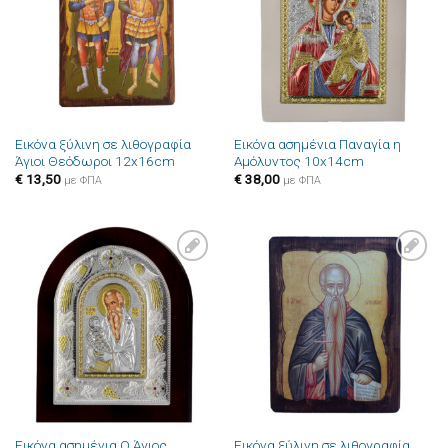
επιθυμιών
επιθυμιών
Εικόνα ξύλινη σε λιθογραφία
Εικόνα ασημένια Παναγία η
Άγιοι Θεόδωροι 12x16cm
Αμόλυντος 10x14cm
€
13,50
€
38,00
με ΦΠΑ
με ΦΠΑ
Πρόσθήκη
Πρόσθήκη
στην λίστα
στην λίστα
επιθυμιών
επιθυμιών
Εικόνα ασημένια Ο Άγιος
Εικόνα ξύλινη σε λιθογραφία