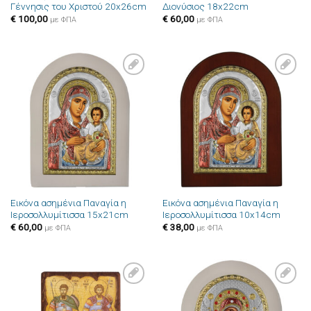
Γέννησις του Χριστού 20x26cm
Διονύσιος 18x22cm
€
100,00
€
60,00
με ΦΠΑ
με ΦΠΑ
Πρόσθήκη
Πρόσθήκη
στην λίστα
στην λίστα
επιθυμιών
επιθυμιών
Εικόνα ασημένια Παναγία η
Εικόνα ασημένια Παναγία η
Ιεροσολλυμίτισσα 15x21cm
Ιεροσολλυμίτισσα 10x14cm
€
60,00
€
38,00
με ΦΠΑ
με ΦΠΑ
Πρόσθήκη
Πρόσθήκη
στην λίστα
στην λίστα