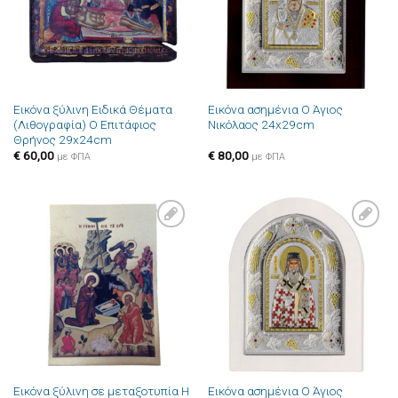
Εικόνα ξύλινη Ειδικά Θέματα
Εικόνα ασημένια Ο Άγιος
(Λιθογραφία) Ο Επιτάφιος
Νικόλαος 24x29cm
Θρήνος 29x24cm
€
60,00
€
80,00
με ΦΠΑ
με ΦΠΑ
Πρόσθήκη
Πρόσθήκη
στην λίστα
στην λίστα
επιθυμιών
επιθυμιών
Εικόνα ξύλινη σε μεταξοτυπία Η
Εικόνα ασημένια Ο Άγιος