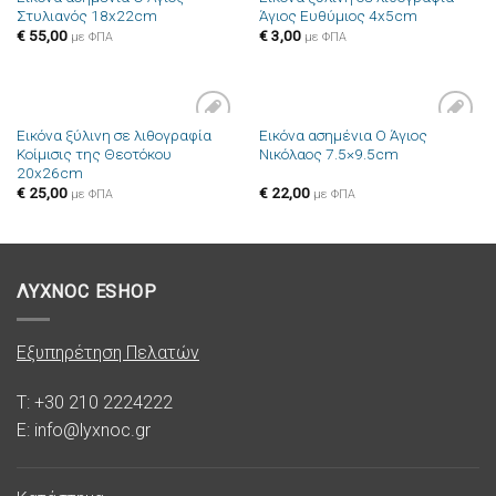
Στυλιανός 18x22cm
Άγιος Ευθύμιος 4x5cm
€
55,00
€
3,00
με ΦΠΑ
με ΦΠΑ
Εικόνα ξύλινη σε λιθογραφία
Εικόνα ασημένια Ο Άγιος
Πρόσθήκη
Πρόσθήκη
Κοίμισις της Θεοτόκου
Νικόλαος 7.5×9.5cm
στην λίστα
στην λίστα
20x26cm
επιθυμιών
επιθυμιών
€
25,00
€
22,00
με ΦΠΑ
με ΦΠΑ
ΛΥΧΝΟC ESHOP
Εξυπηρέτηση Πελατών
T: +30 210 2224222
E: info@lyxnoc.gr