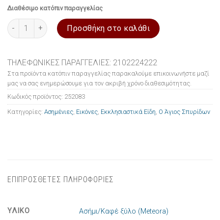
Διαθέσιμο κατόπιν παραγγελίας
Εικόνα ασημένια Ο Άγιος Σπυρίδων 18x22cm ποσότητα
Προσθήκη στο καλάθι
ΤΗΛΕΦΩΝΙΚΕΣ ΠΑΡΑΓΓΕΛΙΕΣ: 2102224222
Στα προϊόντα κατόπιν παραγγελίας παρακαλούμε επικοινωνήστε μαζί
μας να σας ενημερώσουμε για τον ακριβή χρόνο διαθεσιμότητας.
Κωδικός προϊόντος:
252083
Κατηγορίες:
Ασημένιες
,
Εικόνες
,
Εκκλησιαστικά Είδη
,
Ο Άγιος Σπυρίδων
ΕΠΙΠΡΟΣΘΕΤΕΣ ΠΛΗΡΟΦΟΡΙΕΣ
ΥΛΙΚΟ
Ασήμι/Καφέ ξύλο (Meteora)