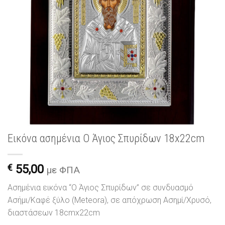
Εικόνα ασημένια Ο Άγιος Σπυρίδων 18x22cm
€
55,00
με ΦΠΑ
Ασημένια εικόνα “Ο Άγιος Σπυρίδων” σε συνδυασμό
Ασήμι/Καφέ ξύλο (Meteora), σε απόχρωση Ασημί/Χρυσό,
διαστάσεων 18cmx22cm