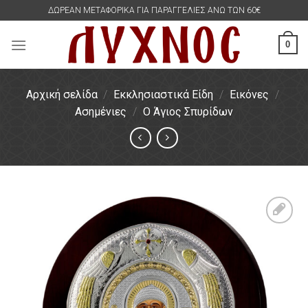
Skip
ΔΩΡΕΑΝ ΜΕΤΑΦΟΡΙΚΑ ΓΙΑ ΠΑΡΑΓΓΕΛΙΕΣ ΑΝΩ ΤΩΝ 60€
to
content
0
Αρχική σελίδα
/
Εκκλησιαστικά Είδη
/
Εικόνες
/
Ασημένιες
/
Ο Άγιος Σπυρίδων
Πρόσθήκη
στην
λίστα
επιθυμιών