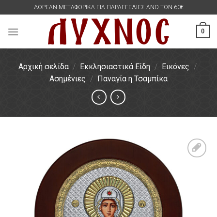
Skip
ΔΩΡΕΑΝ ΜΕΤΑΦΟΡΙΚΑ ΓΙΑ ΠΑΡΑΓΓΕΛΙΕΣ ΑΝΩ ΤΩΝ 60€
to
content
0
Αρχική σελίδα
/
Εκκλησιαστικά Είδη
/
Εικόνες
/
Ασημένιες
/
Παναγία η Τσαμπίκα
Πρόσθήκη
στην
λίστα
επιθυμιών