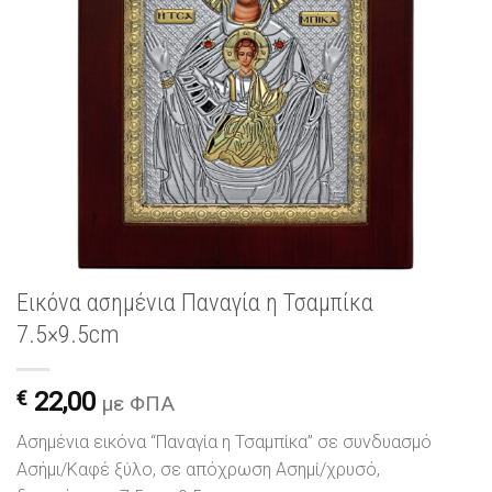
Εικόνα ασημένια Παναγία η Τσαμπίκα
7.5×9.5cm
€
22,00
με ΦΠΑ
Ασημένια εικόνα “Παναγία η Τσαμπίκα” σε συνδυασμό
Ασήμι/Καφέ ξύλο, σε απόχρωση Ασημί/χρυσό,