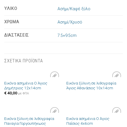
ΥΛΙΚΟ
Ασήμι/Καφέ ξύλο
ΧΡΩΜΑ
Ασημί/Χρυσό
ΔΙΑΣΤΑΣΕΙΣ
7.5×9.5cm
ΣΧΕΤΙΚΑ ΠΡΟΪΟΝΤΑ
Εικόνα ασημένια Ο Άγιος
Εικόνα ξύλινη σε λιθογραφία
Πρόσθήκη
Πρόσθήκη
Δημήτριος 12x14cm
Άγιος Αθανάσιος 10x14cm
στην λίστα
στην λίστα
επιθυμιών
επιθυμιών
€
40,00
με ΦΠΑ
Εικόνα ξύλινη σε λιθογραφία
Εικόνα ασημένια Ο Άγιος
Πρόσθήκη
Πρόσθήκη
Παναγία Γοργουπήκωος
Παΐσιος 4x6cm
στην λίστα
στην λίστα