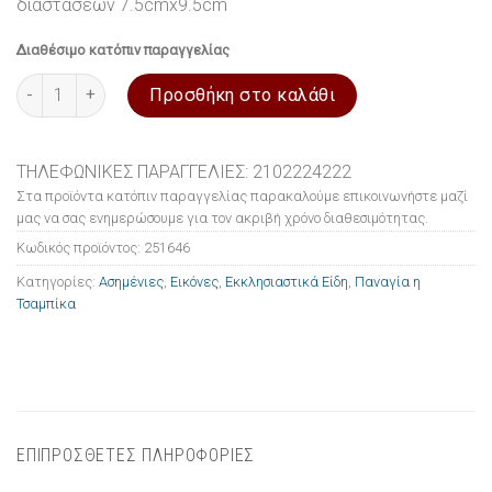
διαστάσεων 7.5cmx9.5cm
Διαθέσιμο κατόπιν παραγγελίας
Εικόνα ασημένια Παναγία η Τσαμπίκα 7.5x9.5cm ποσότητα
Προσθήκη στο καλάθι
ΤΗΛΕΦΩΝΙΚΕΣ ΠΑΡΑΓΓΕΛΙΕΣ: 2102224222
Στα προϊόντα κατόπιν παραγγελίας παρακαλούμε επικοινωνήστε μαζί
μας να σας ενημερώσουμε για τον ακριβή χρόνο διαθεσιμότητας.
Κωδικός προϊόντος:
251646
Κατηγορίες:
Ασημένιες
,
Εικόνες
,
Εκκλησιαστικά Είδη
,
Παναγία η
Τσαμπίκα
ΕΠΙΠΡΟΣΘΕΤΕΣ ΠΛΗΡΟΦΟΡΙΕΣ