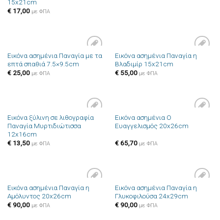
15x21cm
επιθυμιών
επιθυμιών
€
17,00
με ΦΠΑ
Εικόνα ασημένια Παναγία με τα
Εικόνα ασημένια Παναγία η
Πρόσθήκη
Πρόσθήκη
επτά σπαθιά 7.5×9.5cm
Βλαδιμίρ 15x21cm
στην λίστα
στην λίστα
επιθυμιών
επιθυμιών
€
25,00
€
55,00
με ΦΠΑ
με ΦΠΑ
Εικόνα ξύλινη σε λιθογραφία
Εικόνα ασημένια Ο
Πρόσθήκη
Πρόσθήκη
Παναγία Μυρτιδιώτισσα
Ευαγγελισμός 20x26cm
στην λίστα
στην λίστα
12x16cm
επιθυμιών
επιθυμιών
€
13,50
€
65,70
με ΦΠΑ
με ΦΠΑ
Εικόνα ασημένια Παναγία η
Εικόνα ασημένια Παναγία η
Πρόσθήκη
Πρόσθήκη
Αμόλυντος 20x26cm
Γλυκοφιλούσα 24x29cm
στην λίστα
στην λίστα
επιθυμιών
επιθυμιών
€
90,00
€
90,00
με ΦΠΑ
με ΦΠΑ