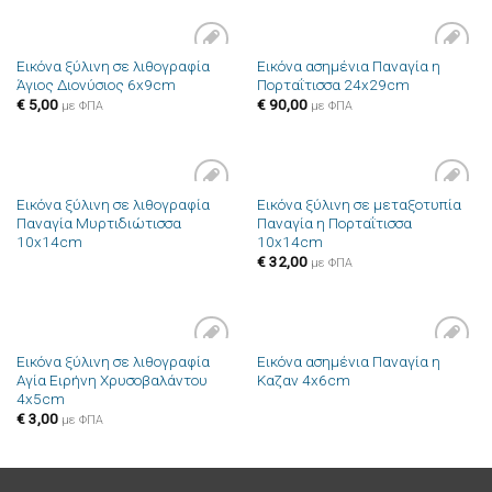
Εικόνα ξύλινη σε λιθογραφία
Εικόνα ασημένια Παναγία η
Πρόσθήκη
Πρόσθήκη
Άγιος Διονύσιος 6x9cm
Πορταΐτισσα 24x29cm
στην λίστα
στην λίστα
επιθυμιών
επιθυμιών
€
5,00
€
90,00
με ΦΠΑ
με ΦΠΑ
Εικόνα ξύλινη σε λιθογραφία
Εικόνα ξύλινη σε μεταξοτυπία
Πρόσθήκη
Πρόσθήκη
Παναγία Μυρτιδιώτισσα
Παναγία η Πορταΐτισσα
στην λίστα
στην λίστα
10x14cm
10x14cm
επιθυμιών
επιθυμιών
€
32,00
με ΦΠΑ
Εικόνα ξύλινη σε λιθογραφία
Εικόνα ασημένια Παναγία η
Πρόσθήκη
Πρόσθήκη
Αγία Ειρήνη Χρυσοβαλάντου
Καζαν 4x6cm
στην λίστα
στην λίστα
4x5cm
επιθυμιών
επιθυμιών
€
3,00
με ΦΠΑ