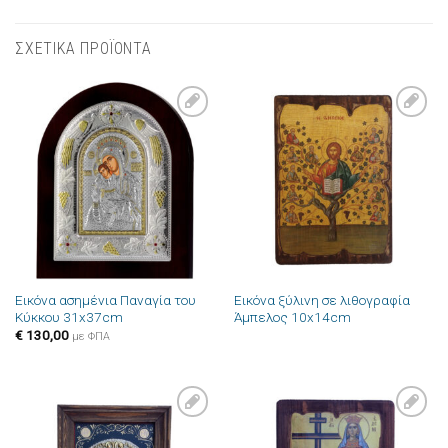
ΣΧΕΤΙΚΑ ΠΡΟΪΟΝΤΑ
Πρόσθήκη
Πρόσθήκη
στην λίστα
στην λίστα
επιθυμιών
επιθυμιών
Εικόνα ασημένια Παναγία του
Εικόνα ξύλινη σε λιθογραφία
Κύκκου 31x37cm
Άμπελος 10x14cm
€
130,00
με ΦΠΑ
Πρόσθήκη
Πρόσθήκη
στην λίστα
στην λίστα