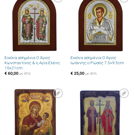
Πρόσθήκη
Πρόσθήκη
στην λίστα
στην λίστα
επιθυμιών
επιθυμιών
Εικόνα ασημένια Ο Άγιος
Εικόνα ασημένια Ο Άγιος
Κωνσταντίνος & η Αγία Ελένη
Ιωάννης ο Ρώσος 7.5×9.5cm
15x21cm
€
60,00
€
25,00
με ΦΠΑ
με ΦΠΑ
Πρόσθήκη
Πρόσθήκη
στην λίστα
στην λίστα
επιθυμιών
επιθυμιών