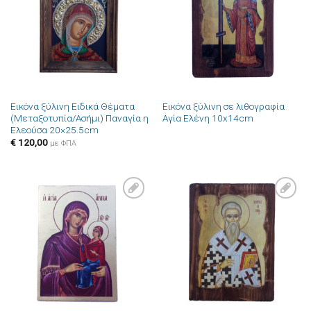
επιθυμιών
επιθυμιών
Εικόνα ξύλινη Ειδικά Θέματα
Εικόνα ξύλινη σε λιθογραφία
(Μεταξοτυπία/Ασήμι) Παναγία η
Αγία Ελένη 10x14cm
Ελεούσα 20×25.5cm
€
120,00
με ΦΠΑ
Πρόσθήκη
Πρόσθήκη
στην λίστα
στην λίστα
επιθυμιών
επιθυμιών