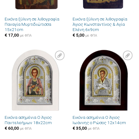
Εικόνα ξύλινη σε λιθογραφία
Εικόνα ξύλινη σε λιθογραφία
Παναγία Μυρτιδιώτισσα
Άγιος Κωνσταντίνος & Αγία
15x21cm
Ελένη 6x9cm
€
17,00
€
5,00
με ΦΠΑ
με ΦΠΑ
Πρόσθήκη
Πρόσθήκη
στην λίστα
στην λίστα
επιθυμιών
επιθυμιών
Εικόνα ασημένια Ο Άγιος
Εικόνα ασημένια Ο Άγιος
Παντελεήμων 18x22cm
Ιωάννης ο Ρώσος 12x14cm
€
60,00
€
35,00
με ΦΠΑ
με ΦΠΑ