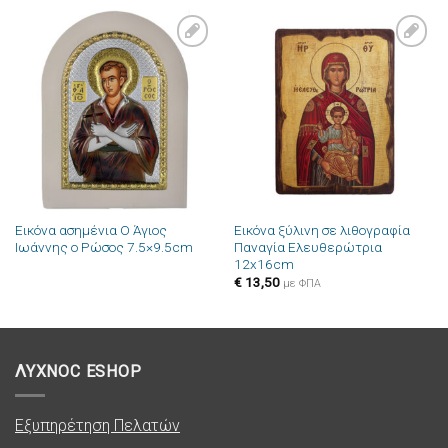
Πρόσθήκη
Πρόσθήκη
στην λίστα
στην λίστα
επιθυμιών
επιθυμιών
Εικόνα ασημένια Ο Άγιος
Εικόνα ξύλινη σε λιθογραφία
Ιωάννης ο Ρώσος 7.5×9.5cm
Παναγία Ελευθερώτρια
12x16cm
€
13,50
με ΦΠΑ
ΛΥΧΝΟC ESHOP
Εξυπηρέτηση Πελατών