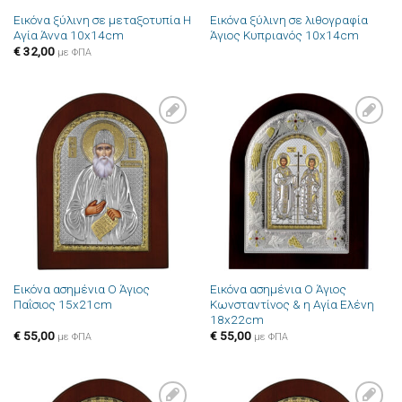
Εικόνα ξύλινη σε μεταξοτυπία Η
Εικόνα ξύλινη σε λιθογραφία
Αγία Άννα 10x14cm
Άγιος Κυπριανός 10x14cm
€
32,00
με ΦΠΑ
Πρόσθήκη
Πρόσθήκη
στην λίστα
στην λίστα
επιθυμιών
επιθυμιών
Εικόνα ασημένια Ο Άγιος
Εικόνα ασημένια Ο Άγιος
Παΐσιος 15x21cm
Κωνσταντίνος & η Αγία Ελένη
18x22cm
€
55,00
€
55,00
με ΦΠΑ
με ΦΠΑ