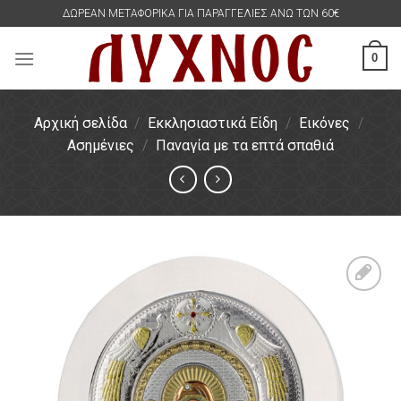
Skip
ΔΩΡΕΑΝ ΜΕΤΑΦΟΡΙΚΑ ΓΙΑ ΠΑΡΑΓΓΕΛΙΕΣ ΑΝΩ ΤΩΝ 60€
to
content
0
Αρχική σελίδα
/
Εκκλησιαστικά Είδη
/
Εικόνες
/
Ασημένιες
/
Παναγία με τα επτά σπαθιά
Πρόσθήκη
στην
λίστα
επιθυμιών