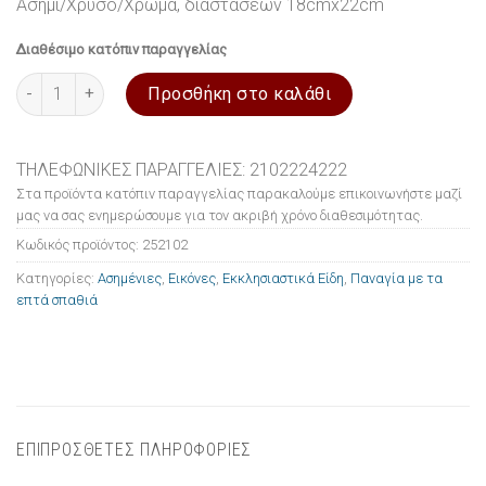
Ασημί/Χρυσό/Χρώμα, διαστάσεων 18cmx22cm
Διαθέσιμο κατόπιν παραγγελίας
Εικόνα ασημένια Παναγία με τα επτά σπαθιά 18x22cm ποσότητα
Προσθήκη στο καλάθι
ΤΗΛΕΦΩΝΙΚΕΣ ΠΑΡΑΓΓΕΛΙΕΣ: 2102224222
Στα προϊόντα κατόπιν παραγγελίας παρακαλούμε επικοινωνήστε μαζί
μας να σας ενημερώσουμε για τον ακριβή χρόνο διαθεσιμότητας.
Κωδικός προϊόντος:
252102
Κατηγορίες:
Ασημένιες
,
Εικόνες
,
Εκκλησιαστικά Είδη
,
Παναγία με τα
επτά σπαθιά
ΕΠΙΠΡΟΣΘΕΤΕΣ ΠΛΗΡΟΦΟΡΙΕΣ