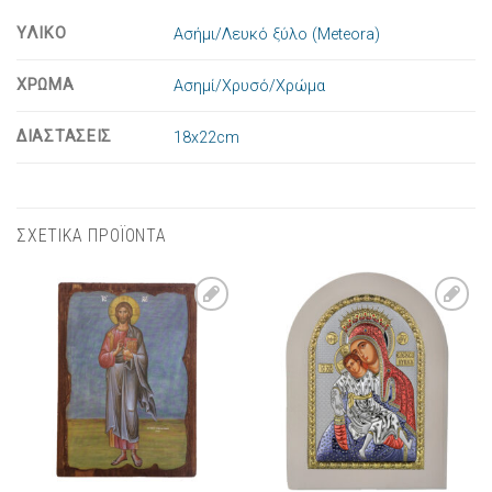
ΥΛΙΚΟ
Ασήμι/Λευκό ξύλο (Meteora)
ΧΡΩΜΑ
Ασημί/Χρυσό/Χρώμα
ΔΙΑΣΤΑΣΕΙΣ
18x22cm
ΣΧΕΤΙΚΑ ΠΡΟΪΟΝΤΑ
Πρόσθήκη
Πρόσθήκη
στην λίστα
στην λίστα
επιθυμιών
επιθυμιών