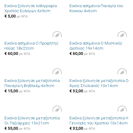
Εικόνα ξύλινη σε λιθογραφία
Εικόνα ασημένια Παναγία του
Χριστός Ευλογών 6x9cm
Κύκκου 4x6cm
€
5,00
με ΦΠΑ
Εικόνα ασημένια Ο Προφήτης
Εικόνα ασημένια Ο Μυστικός
Πρόσθήκη
Πρόσθήκη
Ηλίας 18x22cm
Δείπνος 19x14cm
στην λίστα
στην λίστα
επιθυμιών
επιθυμιών
€
60,00
€
60,00
με ΦΠΑ
με ΦΠΑ
Εικόνα ξύλινη σε μεταξοτυπία
Εικόνα ξύλινη σε μεταξοτυπία Ο
Πρόσθήκη
Πρόσθήκη
Παναγία η Βηθλεέμ 6x9cm
Άγιος Στυλιανός 10x14cm
στην λίστα
στην λίστα
επιθυμιών
επιθυμιών
€
15,00
€
32,00
με ΦΠΑ
με ΦΠΑ
Εικόνα ξύλινη σε μεταξοτυπία
Εικόνα ξύλινη σε μεταξοτυπία Η
Πρόσθήκη
Πρόσθήκη
Οι Ταξιάρχαις 15x21cm
Γέννησις του Χριστού 10x14cm
στην λίστα
στην λίστα
επιθυμιών
επιθυμιών
€
55,00
€
32,00
με ΦΠΑ
με ΦΠΑ