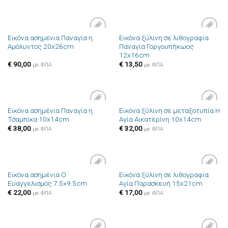
Εικόνα ασημένια Παναγία η
Εικόνα ξύλινη σε λιθογραφία
Πρόσθήκη
Πρόσθήκη
Αμόλυντος 20x26cm
Παναγία Γοργουπήκωος
στην λίστα
στην λίστα
12x16cm
επιθυμιών
επιθυμιών
€
90,00
€
13,50
με ΦΠΑ
με ΦΠΑ
Εικόνα ασημένια Παναγία η
Εικόνα ξύλινη σε μεταξοτυπία Η
Πρόσθήκη
Πρόσθήκη
Τσαμπίκα 10x14cm
Αγία Αικατερίνη 10x14cm
στην λίστα
στην λίστα
επιθυμιών
επιθυμιών
€
38,00
€
32,00
με ΦΠΑ
με ΦΠΑ
Εικόνα ασημένια Ο
Εικόνα ξύλινη σε λιθογραφία
Πρόσθήκη
Πρόσθήκη
Ευαγγελισμός 7.5×9.5cm
Αγία Παρασκευή 15x21cm
στην λίστα
στην λίστα
επιθυμιών
επιθυμιών
€
22,00
€
17,00
με ΦΠΑ
με ΦΠΑ