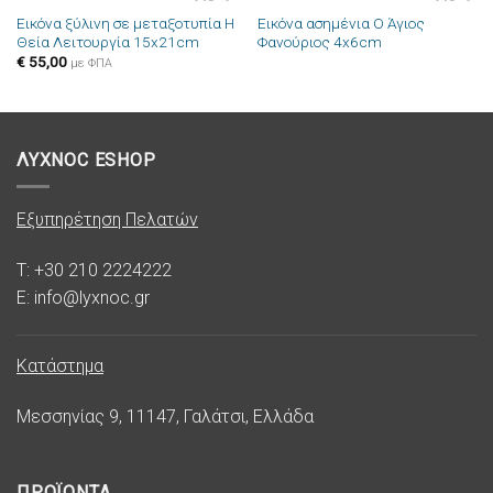
Εικόνα ξύλινη σε μεταξοτυπία Η
Εικόνα ασημένια Ο Άγιος
Πρόσθήκη
Πρόσθήκη
Θεία Λειτουργία 15x21cm
Φανούριος 4x6cm
στην λίστα
στην λίστα
επιθυμιών
επιθυμιών
€
55,00
με ΦΠΑ
ΛΥΧΝΟC ESHOP
Εξυπηρέτηση Πελατών
T: +30 210 2224222
E: info@lyxnoc.gr
Κατάστημα
Μεσσηνίας 9, 11147, Γαλάτσι, Ελλάδα
ΠΡΟΪΟΝΤΑ