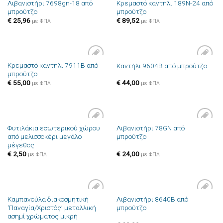
Λιβανιστήρι 7698gn-18 από
Κρεμαστό καντήλι 189N-24 από
Πρόσθήκη
Πρόσθήκη
μπρούτζο
μπρούτζο
στην λίστα
στην λίστα
επιθυμιών
επιθυμιών
€
25,96
€
89,52
με ΦΠΑ
με ΦΠΑ
Κρεμαστό καντήλι 7911B από
Καντήλι 9604B από μπρούτζο
Πρόσθήκη
Πρόσθήκη
μπρούτζο
στην λίστα
στην λίστα
επιθυμιών
επιθυμιών
€
55,00
€
44,00
με ΦΠΑ
με ΦΠΑ
Φυτιλάκια εσωτερικού χώρου
Λιβανιστήρι 78GN από
Πρόσθήκη
Πρόσθήκη
από μελισσοκέρι μεγάλο
μπρούτζο
στην λίστα
στην λίστα
μέγεθος
επιθυμιών
επιθυμιών
€
2,50
€
24,00
με ΦΠΑ
με ΦΠΑ
Καμπανούλα διακοσμητική
Λιβανιστήρι 8640B από
Πρόσθήκη
Πρόσθήκη
‘Παναγία/Χριστός’ μεταλλική
μπρούτζο
στην λίστα
στην λίστα
ασημί χρώματος μικρή
επιθυμιών
επιθυμιών