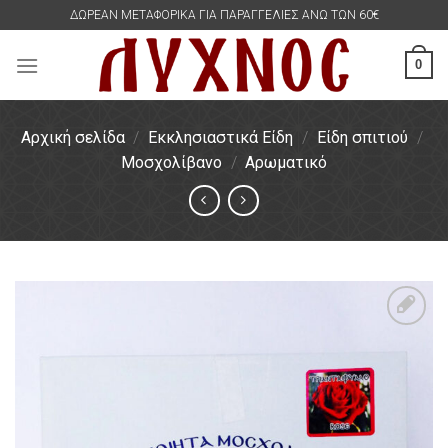
Skip
ΔΩΡΕΑΝ ΜΕΤΑΦΟΡΙΚΑ ΓΙΑ ΠΑΡΑΓΓΕΛΙΕΣ ΑΝΩ ΤΩΝ 60€
to
content
0
Αρχική σελίδα
/
Εκκλησιαστικά Είδη
/
Είδη σπιτιού
/
Μοσχολίβανο
/
Αρωματικό
Πρόσθήκη
στην
λίστα
επιθυμιών