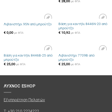
€
28,00
με ΦΠΑ
Βάση για καντήλι 8446N-20 από
Λιβανιστήρι 95N από μπρούτζο
Πρόσθήκη
Πρόσθήκη
μπρούτζο
στην λίστα
στην λίστα
επιθυμιών
επιθυμιών
€
0,00
€
10,92
με ΦΠΑ
με ΦΠΑ
Βάση για καντήλι 8446B-25 από
Λιβανιστήρι 7709B από
Πρόσθήκη
Πρόσθήκη
μπρούτζο
μπρούτζο
στην λίστα
στην λίστα
επιθυμιών
επιθυμιών
€
25,00
€
25,00
με ΦΠΑ
με ΦΠΑ
ΛΥΧΝΟC ESHOP
Εξυπηρέτηση Πελατών
T: +30 210 2224222