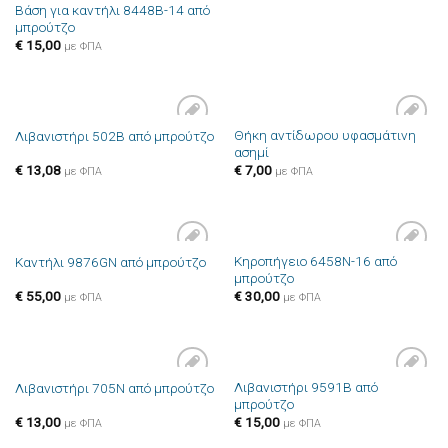
Βάση για καντήλι 8448B-14 από
μπρούτζο
€
15,00
με ΦΠΑ
Θήκη αντίδωρου υφασμάτινη
Λιβανιστήρι 502B από μπρούτζο
Πρόσθήκη
Πρόσθήκη
ασημί
στην λίστα
στην λίστα
επιθυμιών
επιθυμιών
€
13,08
€
7,00
με ΦΠΑ
με ΦΠΑ
Κηροπήγειο 6458N-16 από
Καντήλι 9876GN από μπρούτζο
Πρόσθήκη
Πρόσθήκη
μπρούτζο
στην λίστα
στην λίστα
επιθυμιών
επιθυμιών
€
55,00
€
30,00
με ΦΠΑ
με ΦΠΑ
Λιβανιστήρι 9591B από
Λιβανιστήρι 705N από μπρούτζο
Πρόσθήκη
Πρόσθήκη
μπρούτζο
στην λίστα
στην λίστα
επιθυμιών
επιθυμιών
€
13,00
€
15,00
με ΦΠΑ
με ΦΠΑ