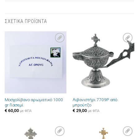
ΣΧΕΤΙΚΑ ΠΡΟΪΟΝΤΑ
Πρόσθήκη
Πρόσθήκη
στην λίστα
στην λίστα
επιθυμιών
επιθυμιών
Μοσχολίβανο αρωματικό 1000
Λιβανιστήρι 7709P από
gr Γιασεμί
μπρούτζο
€
60,00
€
29,00
με ΦΠΑ
με ΦΠΑ