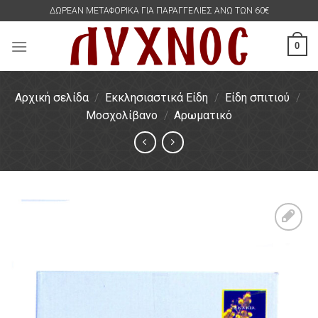
Skip
ΔΩΡΕΑΝ ΜΕΤΑΦΟΡΙΚΑ ΓΙΑ ΠΑΡΑΓΓΕΛΙΕΣ ΑΝΩ ΤΩΝ 60€
to
content
0
Αρχική σελίδα
/
Εκκλησιαστικά Είδη
/
Είδη σπιτιού
/
Μοσχολίβανο
/
Αρωματικό
Πρόσθήκη
στην
λίστα
επιθυμιών