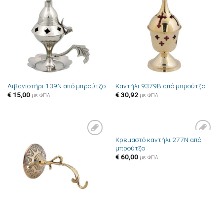
Πρόσθήκη
Πρόσθήκη
στην λίστα
στην λίστα
επιθυμιών
επιθυμιών
Λιβανιστήρι 139N από μπρούτζο
Καντήλι 9379B από μπρούτζο
€
15,00
€
30,92
με ΦΠΑ
με ΦΠΑ
Κρεμαστό καντήλι 277N από
Πρόσθήκη
Πρόσθήκη
μπρούτζο
στην λίστα
στην λίστα
επιθυμιών
επιθυμιών
€
60,00
με ΦΠΑ